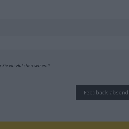
m Sie ein Häkchen setzen.*
Feedback absend