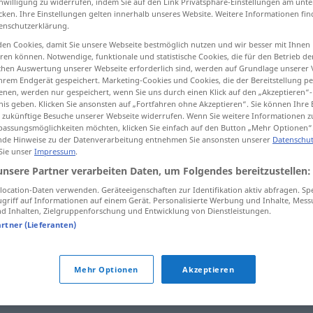
inwilligung zu widerrufen, indem Sie auf den Link Privatsphäre-Einstellungen am unt
cken. Ihre Einstellungen gelten innerhalb unseres Website. Weitere Informationen fin
enschutzerklärung.
en Cookies, damit Sie unsere Webseite bestmöglich nutzen und wir besser mit Ihnen
en können. Notwendige, funktionale und statistische Cookies, die für den Betrieb d
tippen)
ischen Auswertung unserer Webseite erforderlich sind, werden auf Grundlage unserer
hrem Endgerät gespeichert. Marketing-Cookies und Cookies, die der Bereitstellung per
nen, werden nur gespeichert, wenn Sie uns durch einen Klick auf den „Akzeptieren“-
nis geben. Klicken Sie ansonsten auf „Fortfahren ohne Akzeptieren“. Sie können Ihre 
ür zukünftige Besuche unserer Webseite widerrufen. Wenn Sie weitere Informationen 
assungsmöglichkeiten möchten, klicken Sie einfach auf den Button „Mehr Optionen“
de Hinweise zu der Datenverarbeitung entnehmen Sie ansonsten unserer
Datenschut
 Sie unser
Impressum
.
hundertprozentig
unsere Partner verarbeiten Daten, um Folgendes bereitzustellen:
ocation-Daten verwenden. Geräteeigenschaften zur Identifikation aktiv abfragen. Sp
de]
hundertprozentig
UMG
griff auf Informationen auf einem Gerät. Personalisierte Werbung und Inhalte, Mes
 Inhalten, Zielgruppenforschung und Entwicklung von Dienstleistungen.
artner (Lieferanten)
zentig"
Mehr Optionen
Akzeptieren