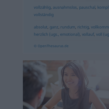
vollzählig
,
ausnahmslos
,
pauschal
,
kompl
vollständig
absolut
,
ganz
,
rundum
,
richtig
,
vollkomm
herzlich (ugs., emotional)
,
vollauf
,
voll (u
© OpenThesaurus.de