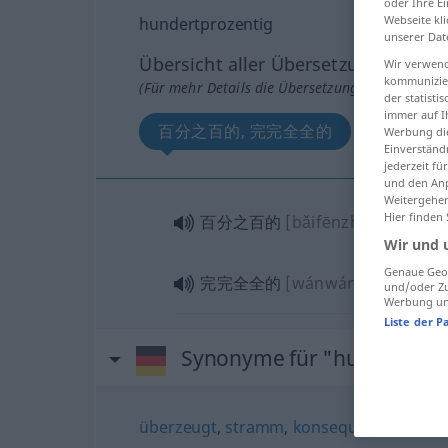
oder Ihre E
Webseite kli
hundertprozentig
unserer Dat
Übersicht aller Übersetzungen
Wir verwend
kommunizier
(Für mehr Details die Übersetzung anklicken/an
der statist
immer auf I
百分之百的, 完完全全的
Werbung die
Einverständ
jederzeit f
und den Anp
Weitergehen
Hier finden
百分之百的
[bǎifēnzhībǎide]
Wir und 
Genaue Geol
完完全全的
[wánwán quánquán
und/oder Zu
Werbung und
Liste der P
Synonyme für "hundertpro
überzeugt
,
stramm
,
konsequent