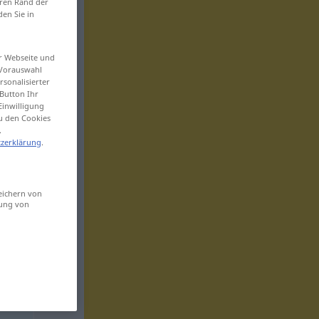
eren Rand der
den Sie in
er Webseite und
 Vorauswahl
sonalisierter
Button Ihr
Einwilligung
zu den Cookies
.
zerklärung
.
eichern von
sung von