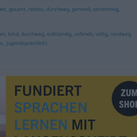
ett
,
gesamt
,
restlos
,
durchweg
,
generell
,
einstimmig
,
en
,
total
,
durchweg
,
vollständig
,
vollends
,
völlig
,
rundweg
,
gs., jugendsprachlich)