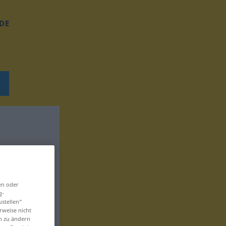
DE
en oder
g-
ustellen“
rweise nicht
en zu ändern