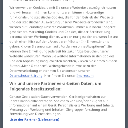
Wir verwenden Cookies, damit Sie unsere Webseite bestmöglich nutzen
Übersicht aller Übersetzungen
und wir besser mit Ihnen kommunizieren können. Notwendige,
(Für mehr Details die Übersetzung anklicken/antippen)
funktionale und statistische Cookies, die für den Betrieb der Webseite
und der statistischen Auswertung unserer Webseite erforderlich sind,
werden auf Grundlage unserer Vorauswahl immer auf Ihrem Endgerät
完全的, 充分的
gespeichert. Marketing-Cookies und Cookies, die der Bereitstellung
personalisierter Werbung dienen, werden nur gespeichert, wenn Sie uns
durch einen Klick auf den „Akzeptieren“-Button Ihr Einverständnis
geben. Klicken Sie ansonsten auf „Fortfahren ohne Akzeptieren“. Sie
können Ihre Einwilligung jederzeit für zukünftige Besuche unserer
Webseite widerrufen. Wenn Sie weitere Informationen zu den Cookies
完全的
[wánquánde]
völlig
gänzlich
und den Anpassungsmöglichkeiten möchten, klicken Sie einfach auf den
Button „Mehr Optionen“. Weitergehende Hinweise zu der
Datenverarbeitung entnehmen Sie ansonsten unserer
充分的
[chōngfènde]
völlig
vollständig
Datenschutzerklärung
. Hier finden Sie unser
Impressum
.
Wir und unsere Partner verarbeiten Daten, um
Folgendes bereitzustellen:
„völlig“
: Adverb
Genaue Geolocation-Daten verwenden. Geräteeigenschaften zur
Identifikation aktiv abfragen. Speichern von und/oder Zugriff auf
Informationen auf einem Gerät. Personalisierte Werbung und Inhalte,
völlig
adv
Messung von Werbung und Inhalten, Zielgruppenforschung und
Entwicklung von Dienstleistungen.
Liste der Partner (Lieferanten)
Übersicht aller Übersetzungen
(Für mehr Details die Übersetzung anklicken/antippen)