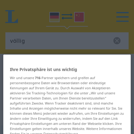
Deutsch-Chinesisch Wörterbuch
völlig
Ihre Privatsphäre ist uns wichtig
Deutsch-Chinesisch Übersetzung
Wir und unsere
716
-Partner speichern und greifen auf
für "völlig"
personenbezogene Daten wie Browserdaten oder eindeutige
Kennungen auf Ihrem Gerät zu. Durch Auswahl von Akzeptieren
aktivieren Sie Tracking-Technologien für die unter „Wir und unsere
Partner verarbeiten Daten, um Ihnen Dienste bereitzustellen“
"völlig" Chinesisch Übersetzung
aufgeführten Zwecke. Wenn Tracker deaktiviert sind, sind manche
Inhalte und Anzeigen möglicherweise nicht mehr so relevant für Sie. Sie
können dieses Menü jederzeit wieder aufrufen, um Ihre Einstellungen zu
„völlig“
: Adjektiv
ändern oder Ihre Einwilligung zu widerrufen, indem Sie auf den Link
Privatsphäre-Einstellungen am unteren Rand der Webseite klicken. Ihre
Einstellungen gelten innerhalb unseres Website. Weitere Informationen
völlig
adj
finden Sie in unserer Datenschutzerklärung.