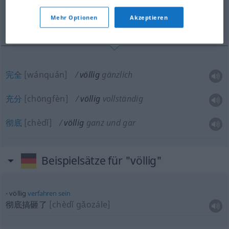
Mehr Optionen
Akzeptieren
完全, 充分, 彻底
完全
[wánquán]
völlig
gänzlich
充分
[chōngfèn]
völlig
vollständig
彻底
[chèdǐ]
völlig
ganz und gar
Beispielsätze für "völlig"
völlig
verfahren
sein
彻底搞砸了
[chèdǐ gǎozále]