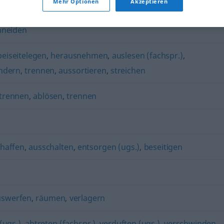
Mehr Optionen
Akzeptieren
hneiden
beiseitelegen
,
herausnehmen
,
auslesen (fachspr.)
,
ndern
,
trennen
,
aussortieren
,
streichen
trennen
,
ablösen
,
trennen
chaffen
,
ausschalten
,
entsorgen (ugs.)
,
beseitigen
uswerfen
,
räumen
,
verlagern
(ugs.)
,
abtreten (fachspr.)
,
verduften (ugs.)
,
verschwinden
,