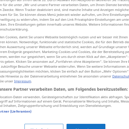
n für die unter „Wir und unsere Partner verarbeiten Daten, um Ihnen Dienste bereitz
n Zwecke. Wenn Tracker deaktiviert sind, sind manche Inhalte und Anzeigen mögliche
evant für Sie. Sie können dieses Menü jederzeit wieder aufrufen, um Ihre Einstellung
inwilligung zu widerrufen, indem Sie auf den Link Privatsphäre-Einstellungen am unt
cken. Ihre Einstellungen gelten innerhalb unseres Website. Weitere Informationen fin
tippen)
enschutzerklärung.
en Cookies, damit Sie unsere Webseite bestmöglich nutzen und wir besser mit Ihnen
en können. Notwendige, funktionale und statistische Cookies, die für den Betrieb d
ischen Auswertung unserer Webseite erforderlich sind, werden auf Grundlage unserer
hrem Endgerät gespeichert. Marketing-Cookies und Cookies, die der Bereitstellung per
nen, werden nur gespeichert, wenn Sie uns durch einen Klick auf den „Akzeptieren“-
nis geben. Klicken Sie ansonsten auf „Fortfahren ohne Akzeptieren“. Sie können Ihre 
entfernen
ür zukünftige Besuche unserer Webseite widerrufen. Wenn Sie weitere Informationen 
assungsmöglichkeiten möchten, klicken Sie einfach auf den Button „Mehr Optionen“
de Hinweise zu der Datenverarbeitung entnehmen Sie ansonsten unserer
Datenschut
entfernen
Fleck
 Sie unser
Impressum
.
unsere Partner verarbeiten Daten, um Folgendes bereitzustellen:
ocation-Daten verwenden. Geräteeigenschaften zur Identifikation aktiv abfragen. Sp
griff auf Informationen auf einem Gerät. Personalisierte Werbung und Inhalte, Mes
sich entfernen
 Inhalten, Zielgruppenforschung und Entwicklung von Dienstleistungen.
artner (Lieferanten)