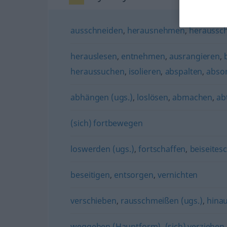
ausschneiden
,
herausnehmen
,
heraussc
herauslesen
,
entnehmen
,
ausrangieren
,
heraussuchen
,
isolieren
,
abspalten
,
abso
abhängen (ugs.)
,
loslösen
,
abmachen
,
ab
(sich) fortbewegen
loswerden (ugs.)
,
fortschaffen
,
beiseites
beseitigen
,
entsorgen
,
vernichten
verschieben
,
rausschmeißen (ugs.)
,
hina
weggehen (Hauptform)
,
(sich) verziehen 