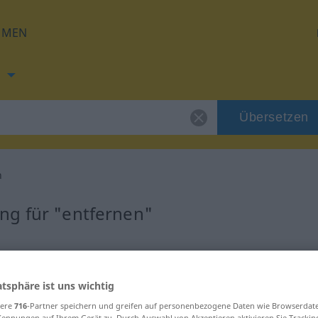
HMEN
h
Übersetzen
n
ng für "entfernen"
tzung
atsphäre ist uns wichtig
sere
716
-Partner speichern und greifen auf personenbezogene Daten wie Browserdat
Kennungen auf Ihrem Gerät zu. Durch Auswahl von Akzeptieren aktivieren Sie Trackin