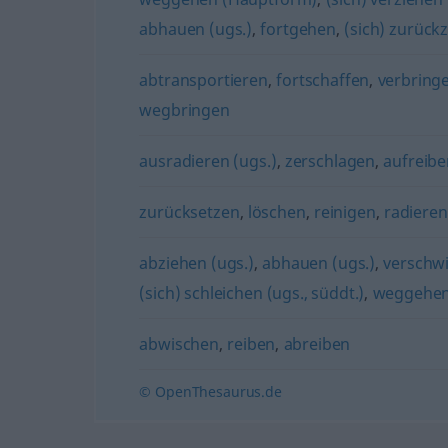
abhauen (ugs.)
,
fortgehen
,
(sich) zurück
abtransportieren
,
fortschaffen
,
verbring
wegbringen
ausradieren (ugs.)
,
zerschlagen
,
aufreiben
zurücksetzen
,
löschen
,
reinigen
,
radieren
abziehen (ugs.)
,
abhauen (ugs.)
,
verschw
(sich) schleichen (ugs., süddt.)
,
weggehe
abwischen
,
reiben
,
abreiben
© OpenThesaurus.de