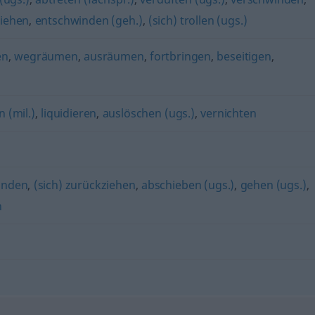
ziehen
,
entschwinden (geh.)
,
(sich) trollen (ugs.)
en
,
wegräumen
,
ausräumen
,
fortbringen
,
beseitigen
,
 (mil.)
,
liquidieren
,
auslöschen (ugs.)
,
vernichten
inden
,
(sich) zurückziehen
,
abschieben (ugs.)
,
gehen (ugs.)
,
n