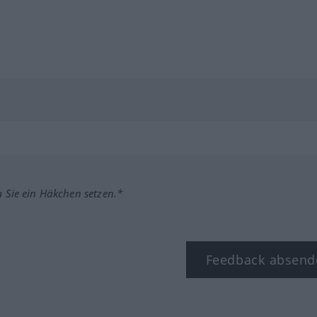
m Sie ein Häkchen setzen.*
Feedback absend