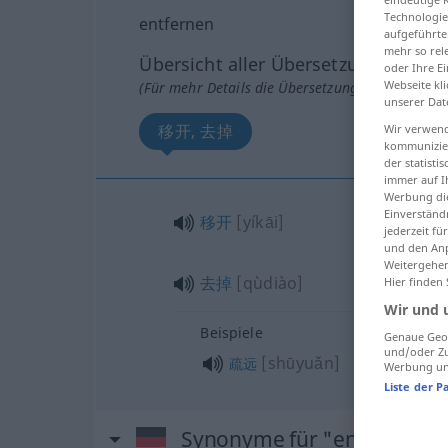
Technologie
entfernen
aufgeführte
mehr so rel
Übersicht aller Übersetzungen
oder Ihre E
Webseite kli
(Für mehr Details die Übersetzung anklicken/an
unserer Dat
移开, 去掉
Wir verwend
kommunizier
der statist
immer auf I
Werbung die
Einverständ
移开
[yíkāi]
jederzeit f
und den Anp
Weitergehen
去掉
[qùdiào]
Hier finden
Wir und 
Beispiele
Genaue Geol
und/oder Zu
[shūyuǎn]
疏远
Werbung und
Liste der P
Synonyme für "entfernen"