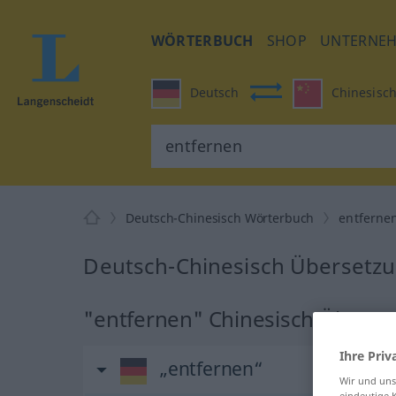
WÖRTERBUCH
SHOP
UNTERNE
Deutsch
Chinesisc
Deutsch-Chinesisch Wörterbuch
entferne
Deutsch-Chinesisch Übersetzu
"entfernen" Chinesisch Überse
Ihre Priv
„entfernen“
Wir und un
eindeutige 