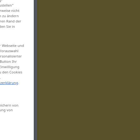
ustellen“
rweise nicht
en zu ändern
eren Rand der
den Sie in
er Webseite und
 Vorauswahl
sonalisierter
Button Ihr
Einwilligung
zu den Cookies
.
zerklärung
.
eichern von
sung von