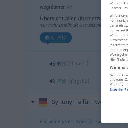
Webseite kli
wegräumen
v/t
unserer Dat
Wir verwend
Übersicht aller Übersetzungen
kommunizier
(Für mehr Details die Übersetzung anklicken/an
der statist
immer auf I
Werbung die
收拾, 清除
Einverständ
jederzeit f
und den Anp
Weitergehen
Hier finden
收拾
[shōushi]
Wir und 
Genaue Geol
und/oder Zu
清除
[qīngchú]
Werbung und
Liste der P
Synonyme für "wegräume
einräumen
,
versorgen (schweiz., österr.)