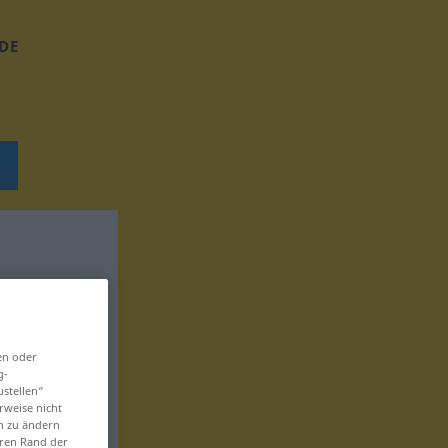
DE
en oder
g-
ustellen“
rweise nicht
en zu ändern
eren Rand der