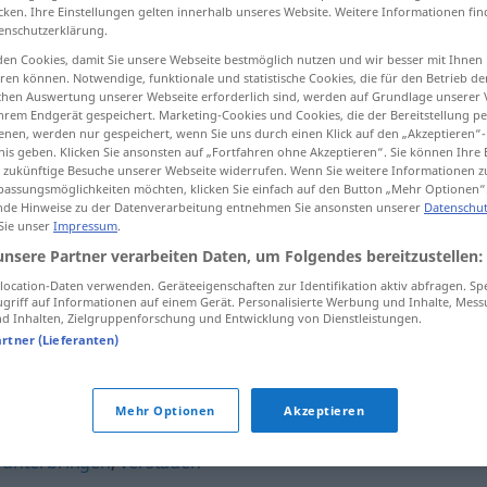
cken. Ihre Einstellungen gelten innerhalb unseres Website. Weitere Informationen fin
enschutzerklärung.
en Cookies, damit Sie unsere Webseite bestmöglich nutzen und wir besser mit Ihnen
en können. Notwendige, funktionale und statistische Cookies, die für den Betrieb d
tippen)
ischen Auswertung unserer Webseite erforderlich sind, werden auf Grundlage unserer
hrem Endgerät gespeichert. Marketing-Cookies und Cookies, die der Bereitstellung per
nen, werden nur gespeichert, wenn Sie uns durch einen Klick auf den „Akzeptieren“-
nis geben. Klicken Sie ansonsten auf „Fortfahren ohne Akzeptieren“. Sie können Ihre 
ür zukünftige Besuche unserer Webseite widerrufen. Wenn Sie weitere Informationen 
assungsmöglichkeiten möchten, klicken Sie einfach auf den Button „Mehr Optionen“
de Hinweise zu der Datenverarbeitung entnehmen Sie ansonsten unserer
Datenschut
 Sie unser
Impressum
.
wegräumen
aufräumen
unsere Partner verarbeiten Daten, um Folgendes bereitzustellen:
ocation-Daten verwenden. Geräteeigenschaften zur Identifikation aktiv abfragen. Sp
griff auf Informationen auf einem Gerät. Personalisierte Werbung und Inhalte, Mes
wegräumen
Schutt, Hindernisse
 Inhalten, Zielgruppenforschung und Entwicklung von Dienstleistungen.
artner (Lieferanten)
n"
Mehr Optionen
Akzeptieren
,
unterbringen
,
verstauen