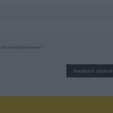
m Sie ein Häkchen setzen.*
Feedback absend