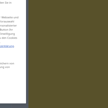
den Sie in
er Webseite und
 Vorauswahl
sonalisierter
Button Ihr
Einwilligung
zu den Cookies
.
zerklärung
.
eichern von
sung von