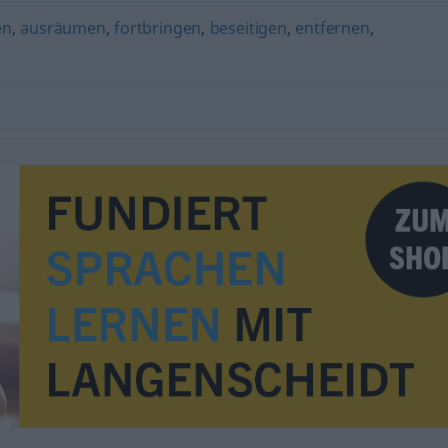
en
,
ausräumen
,
fortbringen
,
beseitigen
,
entfernen
,