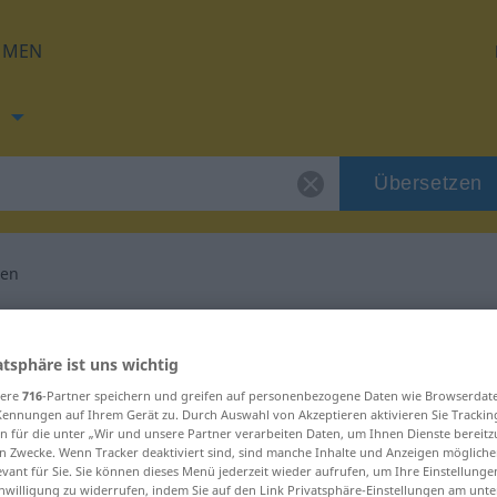
HMEN
h
Übersetzen
en
ung für "wegräumen"
atsphäre ist uns wichtig
setzung
sere
716
-Partner speichern und greifen auf personenbezogene Daten wie Browserdat
Kennungen auf Ihrem Gerät zu. Durch Auswahl von Akzeptieren aktivieren Sie Trackin
n für die unter „Wir und unsere Partner verarbeiten Daten, um Ihnen Dienste bereitz
n Zwecke. Wenn Tracker deaktiviert sind, sind manche Inhalte und Anzeigen mögliche
Verb
evant für Sie. Sie können dieses Menü jederzeit wieder aufrufen, um Ihre Einstellung
inwilligung zu widerrufen, indem Sie auf den Link Privatsphäre-Einstellungen am unt