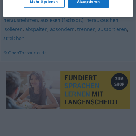
Mehr Optionen
Akzeptieren
herauslesen
,
entnehmen
,
beiseitelegen
,
entfernen
,
herausnehmen
,
auslesen (fachspr.)
,
heraussuchen
,
isolieren
,
abspalten
,
absondern
,
trennen
,
aussortieren
,
streichen
© OpenThesaurus.de