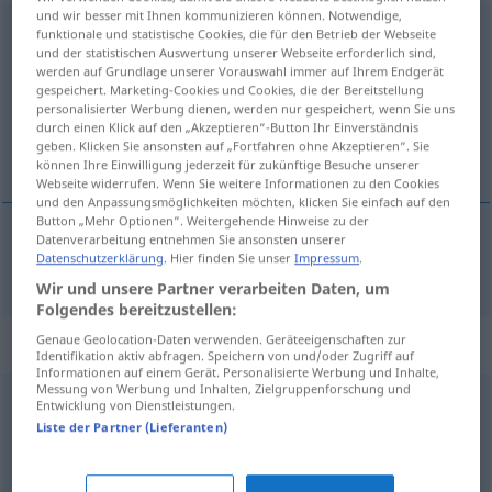
und wir besser mit Ihnen kommunizieren können. Notwendige,
ausrangieren
v/t
funktionale und statistische Cookies, die für den Betrieb der Webseite
und der statistischen Auswertung unserer Webseite erforderlich sind,
werden auf Grundlage unserer Vorauswahl immer auf Ihrem Endgerät
Übersicht aller Übersetzungen
gespeichert. Marketing-Cookies und Cookies, die der Bereitstellung
(Für mehr Details die Übersetzung anklicken/antippen)
personalisierter Werbung dienen, werden nur gespeichert, wenn Sie uns
durch einen Klick auf den „Akzeptieren“-Button Ihr Einverständnis
geben. Klicken Sie ansonsten auf „Fortfahren ohne Akzeptieren“. Sie
淘汰
können Ihre Einwilligung jederzeit für zukünftige Besuche unserer
Webseite widerrufen. Wenn Sie weitere Informationen zu den Cookies
und den Anpassungsmöglichkeiten möchten, klicken Sie einfach auf den
Button „Mehr Optionen“. Weitergehende Hinweise zu der
Datenverarbeitung entnehmen Sie ansonsten unserer
Datenschutzerklärung
. Hier finden Sie unser
Impressum
.
淘汰
[táotài]
ausrangieren
UMG
Wir und unsere Partner verarbeiten Daten, um
Folgendes bereitzustellen:
Synonyme für "ausrangieren"
Genaue Geolocation-Daten verwenden. Geräteeigenschaften zur
Identifikation aktiv abfragen. Speichern von und/oder Zugriff auf
Informationen auf einem Gerät. Personalisierte Werbung und Inhalte,
Messung von Werbung und Inhalten, Zielgruppenforschung und
Entwicklung von Dienstleistungen.
stilllegen
Liste der Partner (Lieferanten)
beiseitelegen