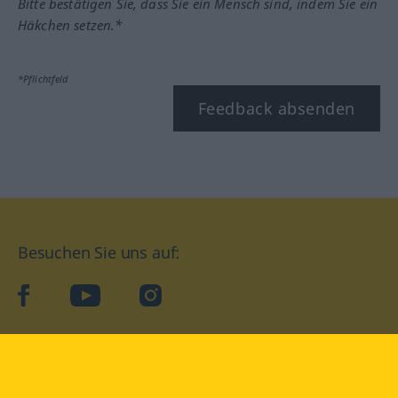
Bitte bestätigen Sie, dass Sie ein Mensch sind, indem Sie ein
Häkchen setzen.*
*Pflichtfeld
Feedback absenden
Besuchen Sie uns auf:
facebook
YouTube
Instagram