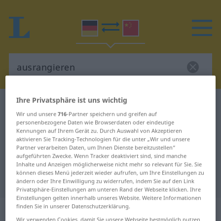
Ihre Privatsphäre ist uns wichtig
Deutsch-Chinesisch Wörterbuch
ausrangieren
Wir und unsere
716
-Partner speichern und greifen auf
Deutsch-Chinesisch Übersetzung
personenbezogene Daten wie Browserdaten oder eindeutige
Kennungen auf Ihrem Gerät zu. Durch Auswahl von Akzeptieren
für "ausrangieren"
aktivieren Sie Tracking-Technologien für die unter „Wir und unsere
Partner verarbeiten Daten, um Ihnen Dienste bereitzustellen“
aufgeführten Zwecke. Wenn Tracker deaktiviert sind, sind manche
"ausrangieren" Chinesisch
Inhalte und Anzeigen möglicherweise nicht mehr so relevant für Sie. Sie
können dieses Menü jederzeit wieder aufrufen, um Ihre Einstellungen zu
Übersetzung
ändern oder Ihre Einwilligung zu widerrufen, indem Sie auf den Link
Privatsphäre-Einstellungen am unteren Rand der Webseite klicken. Ihre
Einstellungen gelten innerhalb unseres Website. Weitere Informationen
finden Sie in unserer Datenschutzerklärung.
„ausrangieren“
: transitives Verb
Wir verwenden Cookies, damit Sie unsere Webseite bestmöglich nutzen