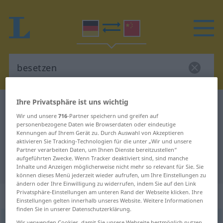
Ihre Privatsphäre ist uns wichtig
Deutsch-Chinesisch Wörterbuch
besetzen
Wir und unsere
716
-Partner speichern und greifen auf
Deutsch-Chinesisch Übersetzung
personenbezogene Daten wie Browserdaten oder eindeutige
Kennungen auf Ihrem Gerät zu. Durch Auswahl von Akzeptieren
für "besetzen"
aktivieren Sie Tracking-Technologien für die unter „Wir und unsere
Partner verarbeiten Daten, um Ihnen Dienste bereitzustellen“
aufgeführten Zwecke. Wenn Tracker deaktiviert sind, sind manche
"besetzen" Chinesisch Übersetzung
Inhalte und Anzeigen möglicherweise nicht mehr so relevant für Sie. Sie
können dieses Menü jederzeit wieder aufrufen, um Ihre Einstellungen zu
ändern oder Ihre Einwilligung zu widerrufen, indem Sie auf den Link
Privatsphäre-Einstellungen am unteren Rand der Webseite klicken. Ihre
„besetzen“
Einstellungen gelten innerhalb unseres Website. Weitere Informationen
finden Sie in unserer Datenschutzerklärung.
besetzen
Wir verwenden Cookies, damit Sie unsere Webseite bestmöglich nutzen