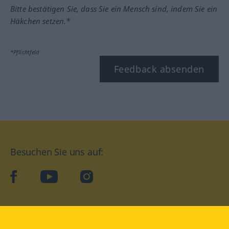
Bitte bestätigen Sie, dass Sie ein Mensch sind, indem Sie ein
Häkchen setzen.*
*Pflichtfeld
Feedback absenden
Besuchen Sie uns auf:
facebook
YouTube
Instagram