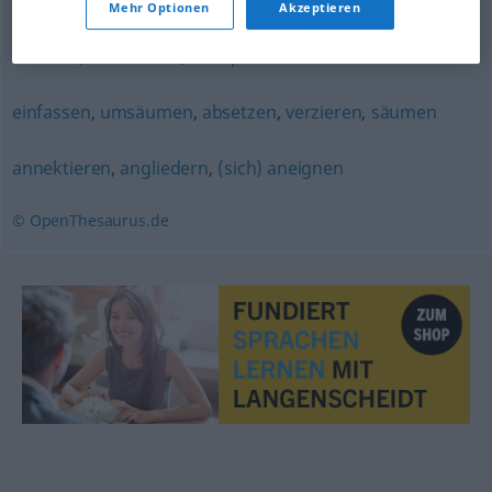
belagern
Mehr Optionen
Akzeptieren
erobern
,
einnehmen
,
okkupieren
einfassen
,
umsäumen
,
absetzen
,
verzieren
,
säumen
annektieren
,
angliedern
,
(sich) aneignen
© OpenThesaurus.de