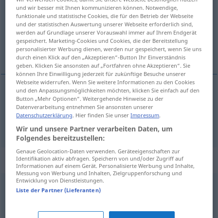
und wir besser mit Ihnen kommunizieren können. Notwendige,
funktionale und statistische Cookies, die für den Betrieb der Webseite
Übersicht aller Übersetzungen
und der statistischen Auswertung unserer Webseite erforderlich sind,
(Für mehr Details die Übersetzung anklicken/antippen)
werden auf Grundlage unserer Vorauswahl immer auf Ihrem Endgerät
gespeichert. Marketing-Cookies und Cookies, die der Bereitstellung
personalisierter Werbung dienen, werden nur gespeichert, wenn Sie uns
占, 占领
durch einen Klick auf den „Akzeptieren“-Button Ihr Einverständnis
geben. Klicken Sie ansonsten auf „Fortfahren ohne Akzeptieren“. Sie
können Ihre Einwilligung jederzeit für zukünftige Besuche unserer
Webseite widerrufen. Wenn Sie weitere Informationen zu den Cookies
und den Anpassungsmöglichkeiten möchten, klicken Sie einfach auf den
Button „Mehr Optionen“. Weitergehende Hinweise zu der
占
[zhàn]
besetzen
Platz
Datenverarbeitung entnehmen Sie ansonsten unserer
Datenschutzerklärung
. Hier finden Sie unser
Impressum
.
占领
[zhànlǐng]
besetzen
MIL
Wir und unsere Partner verarbeiten Daten, um
Folgendes bereitzustellen:
Genaue Geolocation-Daten verwenden. Geräteeigenschaften zur
Synonyme für "besetzen"
Identifikation aktiv abfragen. Speichern von und/oder Zugriff auf
Informationen auf einem Gerät. Personalisierte Werbung und Inhalte,
Messung von Werbung und Inhalten, Zielgruppenforschung und
Entwicklung von Dienstleistungen.
Liste der Partner (Lieferanten)
einführen
,
einweihen
,
schaffen
,
einsetzen