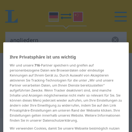
Ihre Privatsphäre ist uns wichtig
Deutsch-Chinesisch Wörterbuch
angliedern
Wir und unsere
716
-Partner speichern und greifen auf
Deutsch-Chinesisch Übersetzung
personenbezogene Daten wie Browserdaten oder eindeutige
Kennungen auf Ihrem Gerät zu. Durch Auswahl von Akzeptieren
für "angliedern"
aktivieren Sie Tracking-Technologien für die unter „Wir und unsere
Partner verarbeiten Daten, um Ihnen Dienste bereitzustellen“
aufgeführten Zwecke. Wenn Tracker deaktiviert sind, sind manche
Inhalte und Anzeigen möglicherweise nicht mehr so relevant für Sie. Sie
"angliedern" Chinesisch
können dieses Menü jederzeit wieder aufrufen, um Ihre Einstellungen zu
ändern oder Ihre Einwilligung zu widerrufen, indem Sie auf den Link
Übersetzung
Privatsphäre-Einstellungen am unteren Rand der Webseite klicken. Ihre
Einstellungen gelten innerhalb unseres Website. Weitere Informationen
finden Sie in unserer Datenschutzerklärung.
„angliedern“
: transitives Verb
Wir verwenden Cookies, damit Sie unsere Webseite bestmöglich nutzen