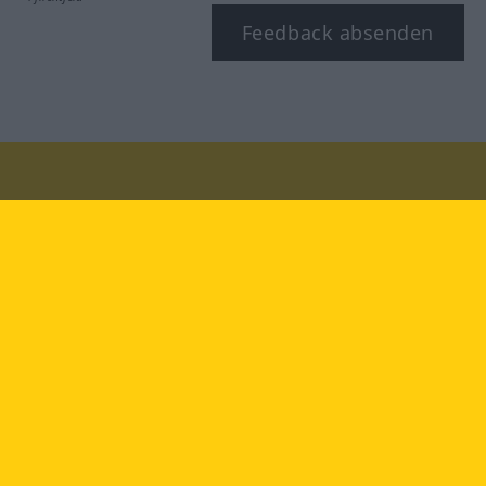
Feedback absenden
Besuchen Sie uns auf:
facebook
YouTube
Instagram
Langenscheidt
NUTZUNGSBEDINGUNGEN