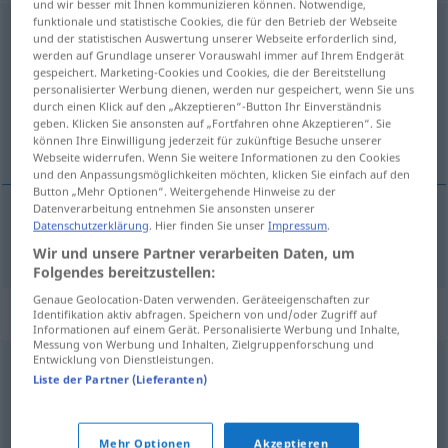
und wir besser mit Ihnen kommunizieren können. Notwendige,
funktionale und statistische Cookies, die für den Betrieb der Webseite
angliedern
v/t
und der statistischen Auswertung unserer Webseite erforderlich sind,
werden auf Grundlage unserer Vorauswahl immer auf Ihrem Endgerät
Übersicht aller Übersetzungen
gespeichert. Marketing-Cookies und Cookies, die der Bereitstellung
personalisierter Werbung dienen, werden nur gespeichert, wenn Sie uns
(Für mehr Details die Übersetzung anklicken/antippen)
durch einen Klick auf den „Akzeptieren“-Button Ihr Einverständnis
geben. Klicken Sie ansonsten auf „Fortfahren ohne Akzeptieren“. Sie
合并
können Ihre Einwilligung jederzeit für zukünftige Besuche unserer
Webseite widerrufen. Wenn Sie weitere Informationen zu den Cookies
und den Anpassungsmöglichkeiten möchten, klicken Sie einfach auf den
Button „Mehr Optionen“. Weitergehende Hinweise zu der
Datenverarbeitung entnehmen Sie ansonsten unserer
Datenschutzerklärung
. Hier finden Sie unser
Impressum
.
合并
[hébìng]
angliedern
Wir und unsere Partner verarbeiten Daten, um
Folgendes bereitzustellen:
Genaue Geolocation-Daten verwenden. Geräteeigenschaften zur
Synonyme für "angliedern"
Identifikation aktiv abfragen. Speichern von und/oder Zugriff auf
Informationen auf einem Gerät. Personalisierte Werbung und Inhalte,
Messung von Werbung und Inhalten, Zielgruppenforschung und
Entwicklung von Dienstleistungen.
besetzen
,
annektieren
,
(sich) aneignen
Liste der Partner (Lieferanten)
© OpenThesaurus.de
Mehr Optionen
Akzeptieren