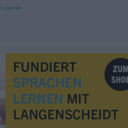
n
,
säumen