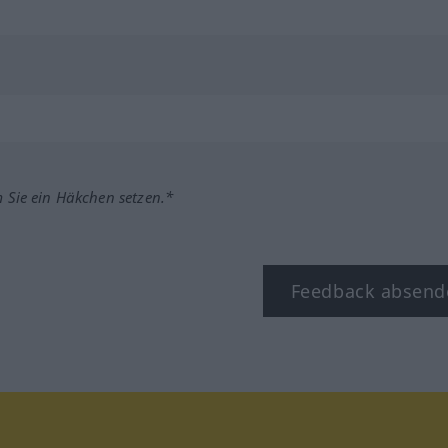
m Sie ein Häkchen setzen.*
Feedback absend