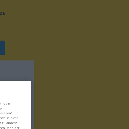
DE
en oder
g-
ustellen“
rweise nicht
en zu ändern
eren Rand der