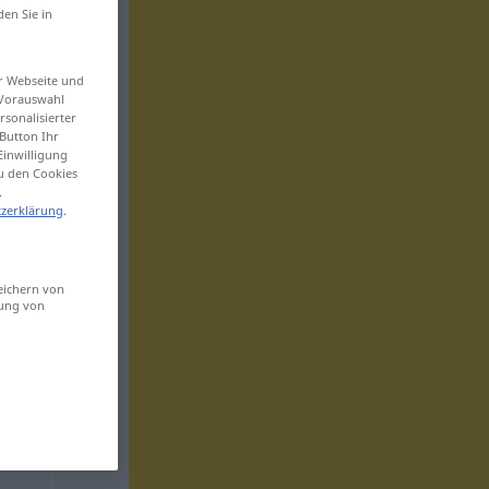
den Sie in
er Webseite und
 Vorauswahl
sonalisierter
Button Ihr
Einwilligung
zu den Cookies
.
zerklärung
.
eichern von
sung von