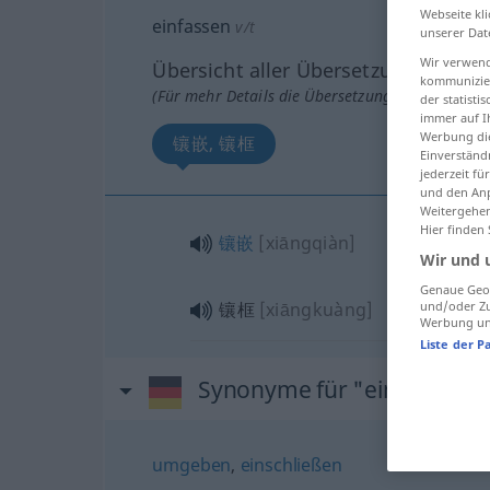
Webseite kli
einfassen
v/t
unserer Dat
Wir verwend
Übersicht aller Übersetzungen
kommunizier
(Für mehr Details die Übersetzung anklicken/an
der statist
immer auf I
Werbung die
镶嵌, 镶框
Einverständ
jederzeit f
und den Anp
Weitergehen
Hier finden
镶嵌
[xiāngqiàn]
Wir und 
Genaue Geol
镶框
[xiāngkuàng]
und/oder Zu
Werbung und
Liste der P
Synonyme für "einfassen"
umgeben
,
einschließen