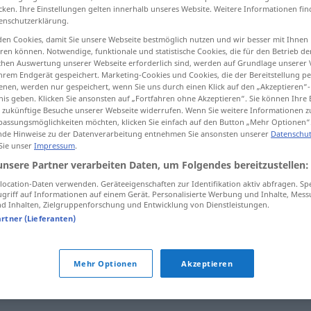
cken. Ihre Einstellungen gelten innerhalb unseres Website. Weitere Informationen fin
enschutzerklärung.
en Cookies, damit Sie unsere Webseite bestmöglich nutzen und wir besser mit Ihnen
en können. Notwendige, funktionale und statistische Cookies, die für den Betrieb d
tippen)
ischen Auswertung unserer Webseite erforderlich sind, werden auf Grundlage unserer
hrem Endgerät gespeichert. Marketing-Cookies und Cookies, die der Bereitstellung per
nen, werden nur gespeichert, wenn Sie uns durch einen Klick auf den „Akzeptieren“-
nis geben. Klicken Sie ansonsten auf „Fortfahren ohne Akzeptieren“. Sie können Ihre 
ür zukünftige Besuche unserer Webseite widerrufen. Wenn Sie weitere Informationen 
assungsmöglichkeiten möchten, klicken Sie einfach auf den Button „Mehr Optionen“
de Hinweise zu der Datenverarbeitung entnehmen Sie ansonsten unserer
Datenschut
 Sie unser
Impressum
.
einfassen
Edelstein
unsere Partner verarbeiten Daten, um Folgendes bereitzustellen:
ocation-Daten verwenden. Geräteeigenschaften zur Identifikation aktiv abfragen. Sp
einfassen
Brillengläser
griff auf Informationen auf einem Gerät. Personalisierte Werbung und Inhalte, Mes
 Inhalten, Zielgruppenforschung und Entwicklung von Dienstleistungen.
artner (Lieferanten)
Mehr Optionen
Akzeptieren