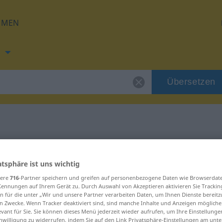
HMEN
h
Übersetzen
n
ng für "einfassen"
atsphäre ist uns wichtig
tzung
sere
716
-Partner speichern und greifen auf personenbezogene Daten wie Browserdat
Kennungen auf Ihrem Gerät zu. Durch Auswahl von Akzeptieren aktivieren Sie Trackin
n für die unter „Wir und unsere Partner verarbeiten Daten, um Ihnen Dienste bereitz
n Zwecke. Wenn Tracker deaktiviert sind, sind manche Inhalte und Anzeigen mögliche
b
evant für Sie. Sie können dieses Menü jederzeit wieder aufrufen, um Ihre Einstellung
inwilligung zu widerrufen, indem Sie auf den Link Privatsphäre-Einstellungen am unt