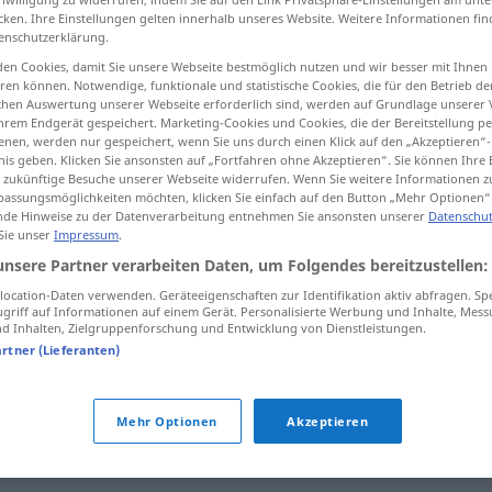
cken. Ihre Einstellungen gelten innerhalb unseres Website. Weitere Informationen fin
enschutzerklärung.
en Cookies, damit Sie unsere Webseite bestmöglich nutzen und wir besser mit Ihnen
en können. Notwendige, funktionale und statistische Cookies, die für den Betrieb d
tippen)
ischen Auswertung unserer Webseite erforderlich sind, werden auf Grundlage unserer
hrem Endgerät gespeichert. Marketing-Cookies und Cookies, die der Bereitstellung per
nen, werden nur gespeichert, wenn Sie uns durch einen Klick auf den „Akzeptieren“-
nis geben. Klicken Sie ansonsten auf „Fortfahren ohne Akzeptieren“. Sie können Ihre 
ür zukünftige Besuche unserer Webseite widerrufen. Wenn Sie weitere Informationen 
assungsmöglichkeiten möchten, klicken Sie einfach auf den Button „Mehr Optionen“
de Hinweise zu der Datenverarbeitung entnehmen Sie ansonsten unserer
Datenschut
 Sie unser
Impressum
.
unglücklich
unsere Partner verarbeiten Daten, um Folgendes bereitzustellen:
ocation-Daten verwenden. Geräteeigenschaften zur Identifikation aktiv abfragen. Sp
griff auf Informationen auf einem Gerät. Personalisierte Werbung und Inhalte, Mes
"
 Inhalten, Zielgruppenforschung und Entwicklung von Dienstleistungen.
artner (Lieferanten)
Mehr Optionen
Akzeptieren