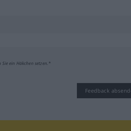
m Sie ein Häkchen setzen.*
Feedback absend