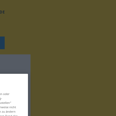
DE
en oder
g-
ustellen“
rweise nicht
en zu ändern
eren Rand der