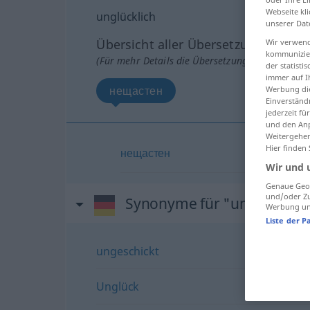
Webseite kli
unglücklich
unserer Dat
Übersicht aller Übersetzungen
Wir verwend
kommunizier
(Für mehr Details die Übersetzung anklicken/an
der statist
immer auf I
нещастен
Werbung die
Einverständ
jederzeit f
und den Anp
Weitergehen
Hier finden
нещастен
Wir und 
Genaue Geol
und/oder Zu
Synonyme für "unglücklich
Werbung und
Liste der P
ungeschickt
Unglück