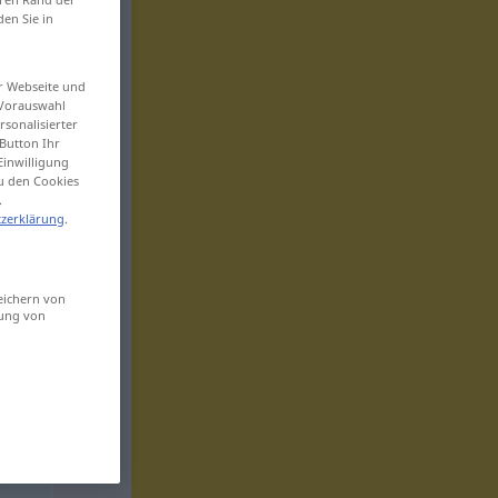
den Sie in
er Webseite und
 Vorauswahl
sonalisierter
Button Ihr
Einwilligung
zu den Cookies
.
zerklärung
.
eichern von
sung von