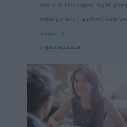
erbärmlich
,
hoffnungslos
,
kläglich
,
jämme
trübselig
,
traurig (Hauptform)
,
niederge
bedauerlich
© OpenThesaurus.de