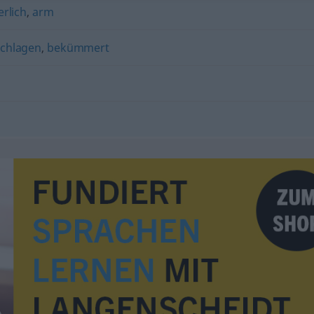
rlich
,
arm
schlagen
,
bekümmert