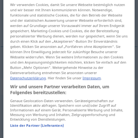
Wir verwenden Cookies, damit Sie unsere Webseite bestmöglich nutzen
und wir besser mit Ihnen kommunizieren können. Notwendige,
Übersicht aller Übersetzungen
funktionale und statistische Cookies, die für den Betrieb der Webseite
(Für mehr Details die Übersetzung anklicken/antippen)
und der statistischen Auswertung unserer Webseite erforderlich sind,
werden auf Grundlage unserer Vorauswahl immer auf Ihrem Endgerät
gespeichert. Marketing-Cookies und Cookies, die der Bereitstellung
беден
personalisierter Werbung dienen, werden nur gespeichert, wenn Sie uns
durch einen Klick auf den „Akzeptieren“-Button Ihr Einverständnis
geben. Klicken Sie ansonsten auf „Fortfahren ohne Akzeptieren“. Sie
können Ihre Einwilligung jederzeit für zukünftige Besuche unserer
Webseite widerrufen. Wenn Sie weitere Informationen zu den Cookies
und den Anpassungsmöglichkeiten möchten, klicken Sie einfach auf den
беден
arm
Button „Mehr Optionen“. Weitergehende Hinweise zu der
Datenverarbeitung entnehmen Sie ansonsten unserer
Datenschutzerklärung
. Hier finden Sie unser
Impressum
.
Synonyme für "arm"
Wir und unsere Partner verarbeiten Daten, um
Folgendes bereitzustellen:
Genaue Geolocation-Daten verwenden. Geräteeigenschaften zur
Identifikation aktiv abfragen. Speichern von und/oder Zugriff auf
erbärmlich
,
hoffnungslos
,
kläglich
,
jämmerlich
,
Informationen auf einem Gerät. Personalisierte Werbung und Inhalte,
Messung von Werbung und Inhalten, Zielgruppenforschung und
unglücklich
Entwicklung von Dienstleistungen.
Liste der Partner (Lieferanten)
bedürftig
,
mittellos
,
ärmlich