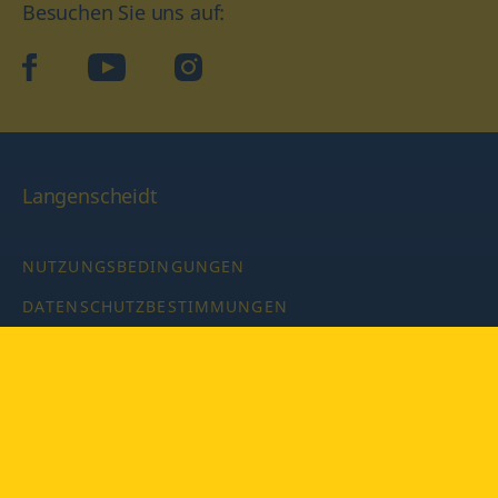
Besuchen Sie uns auf:
facebook
YouTube
Instagram
Langenscheidt
NUTZUNGSBEDINGUNGEN
DATENSCHUTZBESTIMMUNGEN
IMPRESSUM
PRIVATSPHÄRE-EINSTELLUNGEN
LATEINWÖRTERBUCH MIT CODE
Copyright © 2026 PONS Langenscheidt GmbH, Alle Rechte