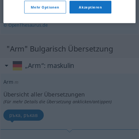
Mehr Optionen
Akzeptieren
dürftig
© OpenThesaurus.de
"Arm" Bulgarisch Übersetzung
„Arm“
: maskulin
Arm
m
Übersicht aller Übersetzungen
(Für mehr Details die Übersetzung anklicken/antippen)
ръка, ръкав