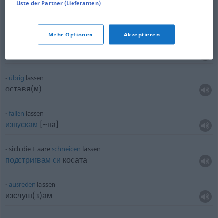
Liste der Partner (Lieferanten)
оставя(м)
забрабя(м)
Mehr Optionen
Akzeptieren
holen
lassen
пращам
[~тя]
за
übrig
lassen
оставя(м)
fallen
lassen
изпускам
[~на]
sich die Haare
schneiden
lassen
подстригвам
си
косата
ausreden
lassen
изслуш(в)ам