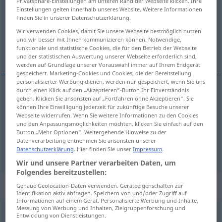
Privatsphäre-Einstellungen am unteren Rand der Webseite klicken. Ihre
Einstellungen gelten innerhalb unseres Website. Weitere Informationen
Übersicht aller Übersetzungen
finden Sie in unserer Datenschutzerklärung.
(Für mehr Details die Übersetzung anklicken/antippen)
Wir verwenden Cookies, damit Sie unsere Webseite bestmöglich nutzen
und wir besser mit Ihnen kommunizieren können. Notwendige,
funktionale und statistische Cookies, die für den Betrieb der Webseite
вям, допускам [~на], рвам
und der statistischen Auswertung unserer Webseite erforderlich sind,
werden auf Grundlage unserer Vorauswahl immer auf Ihrem Endgerät
gespeichert. Marketing-Cookies und Cookies, die der Bereitstellung
personalisierter Werbung dienen, werden nur gespeichert, wenn Sie uns
durch einen Klick auf den „Akzeptieren“-Button Ihr Einverständnis
geben. Klicken Sie ansonsten auf „Fortfahren ohne Akzeptieren“. Sie
оставя(м)
lassen
können Ihre Einwilligung jederzeit für zukünftige Besuche unserer
Webseite widerrufen. Wenn Sie weitere Informationen zu den Cookies
und den Anpassungsmöglichkeiten möchten, klicken Sie einfach auf den
допускам
[~на]
lassen
zulassen
Button „Mehr Optionen“. Weitergehende Hinweise zu der
Datenverarbeitung entnehmen Sie ansonsten unserer
накар(в)ам
lassen
Gegenteil von tun
Datenschutzerklärung
. Hier finden Sie unser
Impressum
.
Wir und unsere Partner verarbeiten Daten, um
Folgendes bereitzustellen:
Beispielsätze für "lassen"
Genaue Geolocation-Daten verwenden. Geräteeigenschaften zur
Identifikation aktiv abfragen. Speichern von und/oder Zugriff auf
Informationen auf einem Gerät. Personalisierte Werbung und Inhalte,
Messung von Werbung und Inhalten, Zielgruppenforschung und
Entwicklung von Dienstleistungen.
liegen
lassen