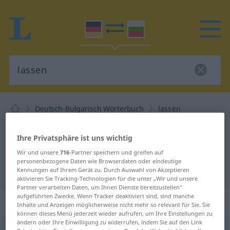
Deutsch-Bulgarisch Wörterbuch
lassen
Deutsch-Bulgarisch Übersetzung
Ihre Privatsphäre ist uns wichtig
für "lassen"
Wir und unsere
716
-Partner speichern und greifen auf
personenbezogene Daten wie Browserdaten oder eindeutige
"lassen" Bulgarisch Übersetzung
Kennungen auf Ihrem Gerät zu. Durch Auswahl von Akzeptieren
aktivieren Sie Tracking-Technologien für die unter „Wir und unsere
Partner verarbeiten Daten, um Ihnen Dienste bereitzustellen“
aufgeführten Zwecke. Wenn Tracker deaktiviert sind, sind manche
„lassen“
Inhalte und Anzeigen möglicherweise nicht mehr so relevant für Sie. Sie
können dieses Menü jederzeit wieder aufrufen, um Ihre Einstellungen zu
ändern oder Ihre Einwilligung zu widerrufen, indem Sie auf den Link
lassen