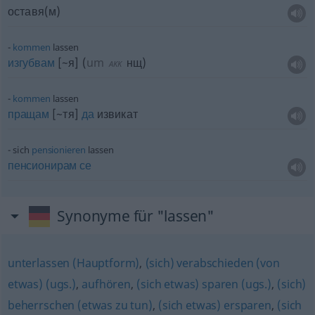
оставя(м)
kommen
lassen
изгубвам
[~я]
(
um
нщ
)
AKK
kommen
lassen
пращам
[~тя]
да
извикат
sich
pensionieren
lassen
пенсионирам
се
Synonyme für "lassen"
unterlassen (Hauptform)
,
(sich) verabschieden (von
etwas) (ugs.)
,
aufhören
,
(sich etwas) sparen (ugs.)
,
(sich)
beherrschen (etwas zu tun)
,
(sich etwas) ersparen
,
(sich