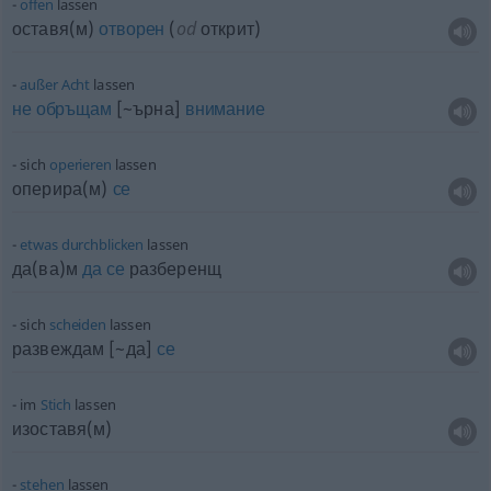
offen
lassen
оставя(м)
отворен
(
od
открит)
außer
Acht
lassen
не
обръщам
[~ърна]
внимание
sich
operieren
lassen
оперира(м)
се
etwas
durchblicken
lassen
да(ва)м
да
се
разберенщ
sich
scheiden
lassen
развеждам [~да]
се
im
Stich
lassen
изоставя(м)
stehen
lassen