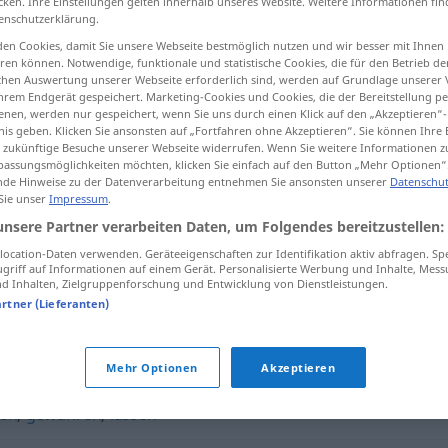
cken. Ihre Einstellungen gelten innerhalb unseres Website. Weitere Informationen fin
enschutzerklärung.
en Cookies, damit Sie unsere Webseite bestmöglich nutzen und wir besser mit Ihnen
en können. Notwendige, funktionale und statistische Cookies, die für den Betrieb d
ischen Auswertung unserer Webseite erforderlich sind, werden auf Grundlage unserer
tippen)
hrem Endgerät gespeichert. Marketing-Cookies und Cookies, die der Bereitstellung per
nen, werden nur gespeichert, wenn Sie uns durch einen Klick auf den „Akzeptieren“-
nis geben. Klicken Sie ansonsten auf „Fortfahren ohne Akzeptieren“. Sie können Ihre 
ür zukünftige Besuche unserer Webseite widerrufen. Wenn Sie weitere Informationen 
assungsmöglichkeiten möchten, klicken Sie einfach auf den Button „Mehr Optionen“
de Hinweise zu der Datenverarbeitung entnehmen Sie ansonsten unserer
Datenschut
 Sie unser
Impressum
.
gestatten
unsere Partner verarbeiten Daten, um Folgendes bereitzustellen:
ocation-Daten verwenden. Geräteeigenschaften zur Identifikation aktiv abfragen. Sp
griff auf Informationen auf einem Gerät. Personalisierte Werbung und Inhalte, Mes
 Inhalten, Zielgruppenforschung und Entwicklung von Dienstleistungen.
artner (Lieferanten)
igen
Mehr Optionen
Akzeptieren
sen
,
gewähren
,
lassen