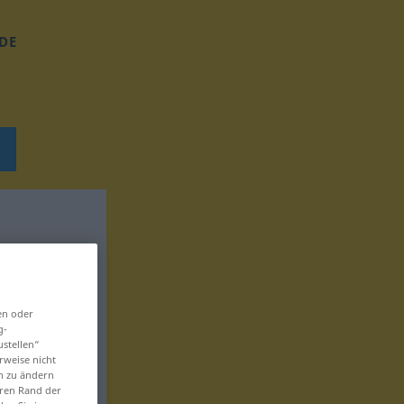
DE
en oder
g-
ustellen“
rweise nicht
en zu ändern
eren Rand der