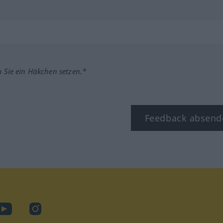
m Sie ein Häkchen setzen.*
Feedback absend
ook
YouTube
Instagram