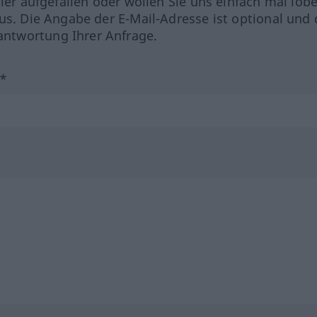
hler aufgefallen oder wollen Sie uns einfach mal lob
us. Die Angabe der E-Mail-Adresse ist optional und 
ntwortung Ihrer Anfrage.
?*