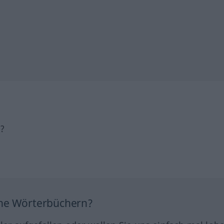
h?
ine Wörterbüchern?