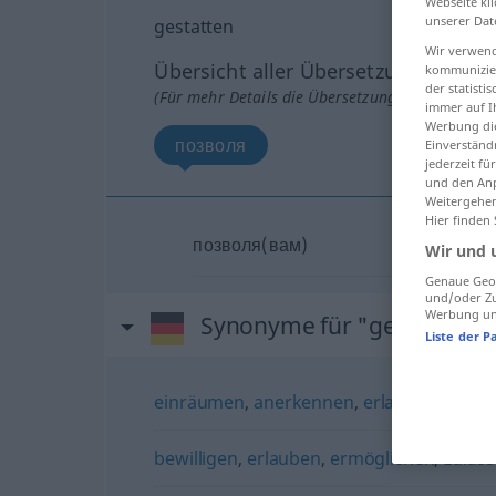
Webseite kli
unserer Dat
gestatten
Wir verwend
Übersicht aller Übersetzungen
kommunizier
der statist
(Für mehr Details die Übersetzung anklicken/an
immer auf I
Werbung die
позволя
Einverständ
jederzeit f
und den Anp
Weitergehen
Hier finden
позволя(вам)
Wir und 
Genaue Geol
und/oder Zu
Werbung und
Synonyme für "gestatten"
Liste der P
einräumen
,
anerkennen
,
erlauben
,
zubill
bewilligen
,
erlauben
,
ermöglichen
,
zulas