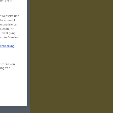
den Sie in
er Webseite und
 Vorauswahl
sonalisierter
Button Ihr
Einwilligung
zu den Cookies
.
zerklärung
.
eichern von
sung von