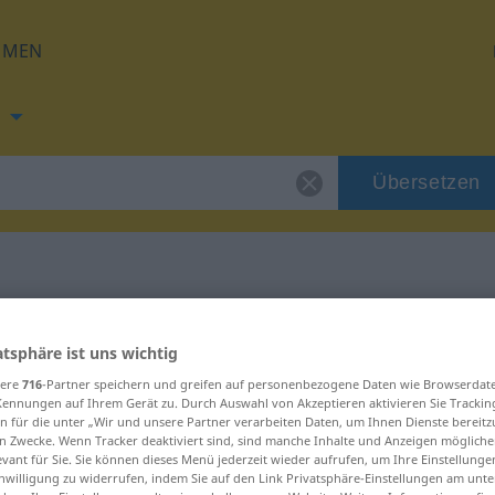
HMEN
Übersetzen
ng für "gestatten"
atsphäre ist uns wichtig
sere
716
-Partner speichern und greifen auf personenbezogene Daten wie Browserdat
tzung
Kennungen auf Ihrem Gerät zu. Durch Auswahl von Akzeptieren aktivieren Sie Trackin
n für die unter „Wir und unsere Partner verarbeiten Daten, um Ihnen Dienste bereitz
n Zwecke. Wenn Tracker deaktiviert sind, sind manche Inhalte und Anzeigen mögliche
evant für Sie. Sie können dieses Menü jederzeit wieder aufrufen, um Ihre Einstellung
inwilligung zu widerrufen, indem Sie auf den Link Privatsphäre-Einstellungen am unt