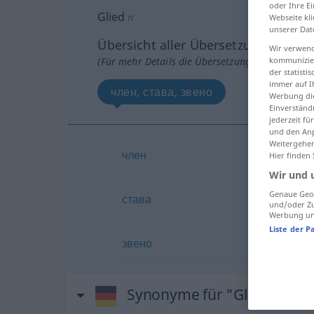
oder Ihre E
Glied
n
Webseite kli
unserer Dat
Übersicht aller Übersetzungen
Wir verwend
kommunizier
(Für mehr Details die Übersetzung anklicken/an
der statist
immer auf I
член, става, звено
Werbung die
Einverständ
jederzeit f
und den Anp
Weitergehen
член
Hier finden
Wir und 
Genaue Geol
става
und/oder Zu
Werbung und
Liste der P
звено
Synonyme für "Glied"