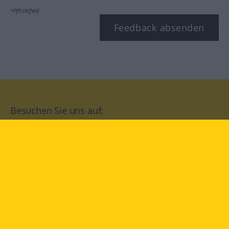
*Pflichtfeld
Feedback absenden
Besuchen Sie uns auf:
facebook
YouTube
Instagram
Langenscheidt
NUTZUNGSBEDINGUNGEN