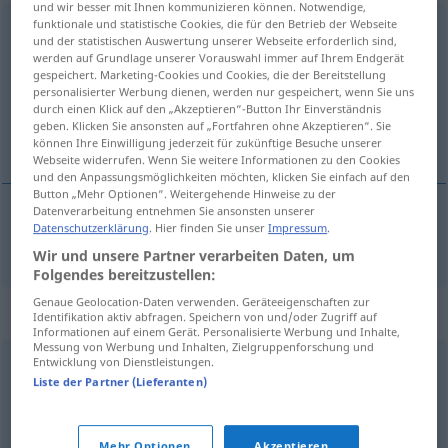
und wir besser mit Ihnen kommunizieren können. Notwendige,
funktionale und statistische Cookies, die für den Betrieb der Webseite
Bestandteil
m
und der statistischen Auswertung unserer Webseite erforderlich sind,
werden auf Grundlage unserer Vorauswahl immer auf Ihrem Endgerät
Übersicht aller Übersetzungen
gespeichert. Marketing-Cookies und Cookies, die der Bereitstellung
(Für mehr Details die Übersetzung anklicken/antippen)
personalisierter Werbung dienen, werden nur gespeichert, wenn Sie uns
durch einen Klick auf den „Akzeptieren“-Button Ihr Einverständnis
geben. Klicken Sie ansonsten auf „Fortfahren ohne Akzeptieren“. Sie
съставна част
können Ihre Einwilligung jederzeit für zukünftige Besuche unserer
Webseite widerrufen. Wenn Sie weitere Informationen zu den Cookies
und den Anpassungsmöglichkeiten möchten, klicken Sie einfach auf den
Button „Mehr Optionen“. Weitergehende Hinweise zu der
Datenverarbeitung entnehmen Sie ansonsten unserer
Datenschutzerklärung
. Hier finden Sie unser
Impressum
.
съставна
част
Bestandteil
Wir und unsere Partner verarbeiten Daten, um
Folgendes bereitzustellen:
Genaue Geolocation-Daten verwenden. Geräteeigenschaften zur
Synonyme für "Bestandteil"
Identifikation aktiv abfragen. Speichern von und/oder Zugriff auf
Informationen auf einem Gerät. Personalisierte Werbung und Inhalte,
Messung von Werbung und Inhalten, Zielgruppenforschung und
Entwicklung von Dienstleistungen.
Element
,
Teil
,
Glied
Liste der Partner (Lieferanten)
Element
,
Stück
,
Glied
,
Einzelheit
,
Gegenstand
,
Punkt
,
Teil
Mehr Optionen
Akzeptieren