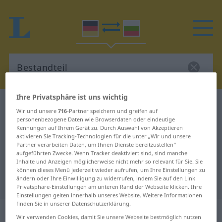
Ihre Privatsphäre ist uns wichtig
Deutsch-Bulgarisch Wörterbuch
Bestandteil
Wir und unsere
716
-Partner speichern und greifen auf
Deutsch-Bulgarisch Übersetzung
personenbezogene Daten wie Browserdaten oder eindeutige
Kennungen auf Ihrem Gerät zu. Durch Auswahl von Akzeptieren
für "Bestandteil"
aktivieren Sie Tracking-Technologien für die unter „Wir und unsere
Partner verarbeiten Daten, um Ihnen Dienste bereitzustellen“
aufgeführten Zwecke. Wenn Tracker deaktiviert sind, sind manche
Inhalte und Anzeigen möglicherweise nicht mehr so relevant für Sie. Sie
"Bestandteil" Bulgarisch
können dieses Menü jederzeit wieder aufrufen, um Ihre Einstellungen zu
ändern oder Ihre Einwilligung zu widerrufen, indem Sie auf den Link
Übersetzung
Privatsphäre-Einstellungen am unteren Rand der Webseite klicken. Ihre
Einstellungen gelten innerhalb unseres Website. Weitere Informationen
finden Sie in unserer Datenschutzerklärung.
„Bestandteil“
: maskulin
Wir verwenden Cookies, damit Sie unsere Webseite bestmöglich nutzen