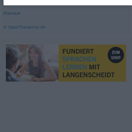
Klamauk
© OpenThesaurus.de