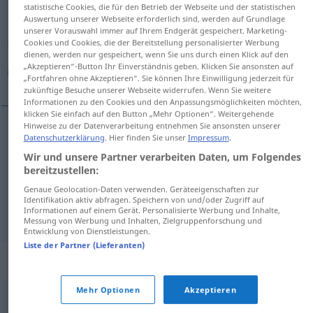
statistische Cookies, die für den Betrieb der Webseite und der statistischen
Auswertung unserer Webseite erforderlich sind, werden auf Grundlage
Übersicht aller Übersetzungen
unserer Vorauswahl immer auf Ihrem Endgerät gespeichert. Marketing-
(Für mehr Details die Übersetzung anklicken/antippen)
Cookies und Cookies, die der Bereitstellung personalisierter Werbung
dienen, werden nur gespeichert, wenn Sie uns durch einen Klick auf den
„Akzeptieren“-Button Ihr Einverständnis geben. Klicken Sie ansonsten auf
ضجة, صخب, زحمة
„Fortfahren ohne Akzeptieren“. Sie können Ihre Einwilligung jederzeit für
zukünftige Besuche unserer Webseite widerrufen. Wenn Sie weitere
Informationen zu den Cookies und den Anpassungsmöglichkeiten möchten,
klicken Sie einfach auf den Button „Mehr Optionen“. Weitergehende
Hinweise zu der Datenverarbeitung entnehmen Sie ansonsten unserer
Datenschutzerklärung
. Hier finden Sie unser
Impressum
.
[đɑddʒa]
Trubel
ضجة
Wir und unsere Partner verarbeiten Daten, um Folgendes
bereitzustellen:
[
s
ɑxab]
Trubel
صخب
Genaue Geolocation-Daten verwenden. Geräteeigenschaften zur
Identifikation aktiv abfragen. Speichern von und/oder Zugriff auf
[zaħma]
Trubel
زحمة
Informationen auf einem Gerät. Personalisierte Werbung und Inhalte,
Messung von Werbung und Inhalten, Zielgruppenforschung und
Entwicklung von Dienstleistungen.
Liste der Partner (Lieferanten)
Synonyme für "Trubel"
Mehr Optionen
Akzeptieren
,
,
,
,
Getümmel
Wirbel
Gewühl
Durcheinander
Rummel