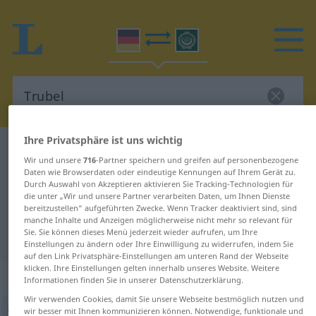
Ihre Privatsphäre ist uns wichtig
Deutsch-Arabisch Wörterbuch
Trubel
Wir und unsere
716
-Partner speichern und greifen auf personenbezogene
Deutsch-Arabisch Übersetzung für
Daten wie Browserdaten oder eindeutige Kennungen auf Ihrem Gerät zu.
Durch Auswahl von Akzeptieren aktivieren Sie Tracking-Technologien für
"Trubel"
die unter „Wir und unsere Partner verarbeiten Daten, um Ihnen Dienste
bereitzustellen“ aufgeführten Zwecke. Wenn Tracker deaktiviert sind, sind
manche Inhalte und Anzeigen möglicherweise nicht mehr so relevant für
Sie. Sie können dieses Menü jederzeit wieder aufrufen, um Ihre
"Trubel" Arabisch Übersetzung
Einstellungen zu ändern oder Ihre Einwilligung zu widerrufen, indem Sie
auf den Link Privatsphäre-Einstellungen am unteren Rand der Webseite
klicken. Ihre Einstellungen gelten innerhalb unseres Website. Weitere
„Trubel“
: Maskulinum
Informationen finden Sie in unserer Datenschutzerklärung.
Wir verwenden Cookies, damit Sie unsere Webseite bestmöglich nutzen und
wir besser mit Ihnen kommunizieren können. Notwendige, funktionale und
Trubel
m