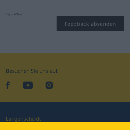
*Pflichtfeld
Feedback absenden
Besuchen Sie uns auf:
facebook
YouTube
Instagram
Langenscheidt