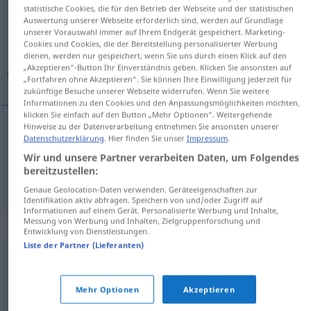
statistische Cookies, die für den Betrieb der Webseite und der statistischen
Auswertung unserer Webseite erforderlich sind, werden auf Grundlage
Übersicht aller Übersetzungen
unserer Vorauswahl immer auf Ihrem Endgerät gespeichert. Marketing-
(Für mehr Details die Übersetzung anklicken/antippen)
Cookies und Cookies, die der Bereitstellung personalisierter Werbung
dienen, werden nur gespeichert, wenn Sie uns durch einen Klick auf den
„Akzeptieren“-Button Ihr Einverständnis geben. Klicken Sie ansonsten auf
ضجة, صخب
„Fortfahren ohne Akzeptieren“. Sie können Ihre Einwilligung jederzeit für
zukünftige Besuche unserer Webseite widerrufen. Wenn Sie weitere
Informationen zu den Cookies und den Anpassungsmöglichkeiten möchten,
klicken Sie einfach auf den Button „Mehr Optionen“. Weitergehende
Hinweise zu der Datenverarbeitung entnehmen Sie ansonsten unserer
Datenschutzerklärung
. Hier finden Sie unser
Impressum
.
[đɑddʒa]
Rummel
ضجة
Wir und unsere Partner verarbeiten Daten, um Folgendes
bereitzustellen:
[
s
ɑxab]
Rummel
صخب
Genaue Geolocation-Daten verwenden. Geräteeigenschaften zur
Identifikation aktiv abfragen. Speichern von und/oder Zugriff auf
Informationen auf einem Gerät. Personalisierte Werbung und Inhalte,
Messung von Werbung und Inhalten, Zielgruppenforschung und
Synonyme für "Rummel"
Entwicklung von Dienstleistungen.
Liste der Partner (Lieferanten)
,
,
,
,
Getümmel
Wirbel
Gewühl
Durcheinander
Trubel
Mehr Optionen
Akzeptieren
,
,
,
,
,
Aufregung
Theater (ugs.)
Wirbel
(großes) Getöse
Getue