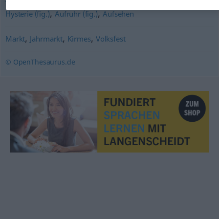
,
,
Hysterie (fig.)
Aufruhr (fig.)
Aufsehen
,
,
,
Markt
Jahrmarkt
Kirmes
Volksfest
© OpenThesaurus.de