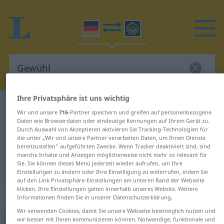
Ihre Privatsphäre ist uns wichtig
Deutsch-Arabisch Wörterbuch
Gewühl
Wir und unsere
716
-Partner speichern und greifen auf personenbezogene
Deutsch-Arabisch Übersetzung für
Daten wie Browserdaten oder eindeutige Kennungen auf Ihrem Gerät zu.
Durch Auswahl von Akzeptieren aktivieren Sie Tracking-Technologien für
"Gewühl"
die unter „Wir und unsere Partner verarbeiten Daten, um Ihnen Dienste
bereitzustellen“ aufgeführten Zwecke. Wenn Tracker deaktiviert sind, sind
manche Inhalte und Anzeigen möglicherweise nicht mehr so relevant für
Sie. Sie können dieses Menü jederzeit wieder aufrufen, um Ihre
"Gewühl" Arabisch Übersetzung
Einstellungen zu ändern oder Ihre Einwilligung zu widerrufen, indem Sie
auf den Link Privatsphäre-Einstellungen am unteren Rand der Webseite
klicken. Ihre Einstellungen gelten innerhalb unseres Website. Weitere
„Gewühl“
: Neutrum
Informationen finden Sie in unserer Datenschutzerklärung.
Wir verwenden Cookies, damit Sie unsere Webseite bestmöglich nutzen und
wir besser mit Ihnen kommunizieren können. Notwendige, funktionale und
Gewühl
n