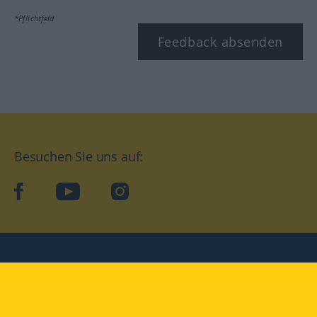
*Pflichtfeld
Feedback absenden
Besuchen Sie uns auf:
facebook
YouTube
Instagram
Langenscheidt