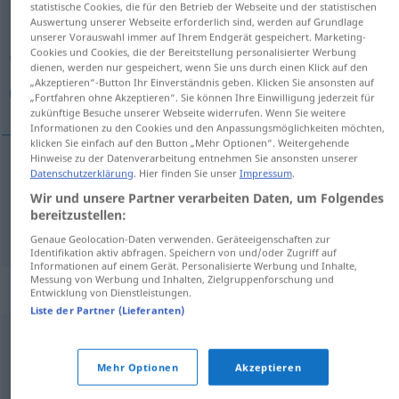
statistische Cookies, die für den Betrieb der Webseite und der statistischen
Auswertung unserer Webseite erforderlich sind, werden auf Grundlage
Übersicht aller Übersetzungen
unserer Vorauswahl immer auf Ihrem Endgerät gespeichert. Marketing-
Cookies und Cookies, die der Bereitstellung personalisierter Werbung
(Für mehr Details die Übersetzung anklicken/antippen)
dienen, werden nur gespeichert, wenn Sie uns durch einen Klick auf den
„Akzeptieren“-Button Ihr Einverständnis geben. Klicken Sie ansonsten auf
هيجان, زحام
„Fortfahren ohne Akzeptieren“. Sie können Ihre Einwilligung jederzeit für
zukünftige Besuche unserer Webseite widerrufen. Wenn Sie weitere
Informationen zu den Cookies und den Anpassungsmöglichkeiten möchten,
klicken Sie einfach auf den Button „Mehr Optionen“. Weitergehende
Hinweise zu der Datenverarbeitung entnehmen Sie ansonsten unserer
Datenschutzerklärung
. Hier finden Sie unser
Impressum
.
[hajaˈdʒaːn]
Gewühl
هيجان
Wir und unsere Partner verarbeiten Daten, um Folgendes
bereitzustellen:
[ziˈħaːm]
Gewühl
زحام
Genaue Geolocation-Daten verwenden. Geräteeigenschaften zur
Identifikation aktiv abfragen. Speichern von und/oder Zugriff auf
Informationen auf einem Gerät. Personalisierte Werbung und Inhalte,
Messung von Werbung und Inhalten, Zielgruppenforschung und
Synonyme für "Gewühl"
Entwicklung von Dienstleistungen.
Liste der Partner (Lieferanten)
,
,
,
,
Getümmel
Wirbel
Durcheinander
Trubel
Rummel
Mehr Optionen
Akzeptieren
,
Gedränge
Getümmel