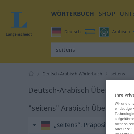
WÖRTERBUCH
SHOP
UNT
Deutsch
Arabisch
Deutsch-Arabisch Wörterbuch
seitens
Deutsch-Arabisch Übersetzung 
Ihre Priv
Wir und un
"seitens" Arabisch Übersetzun
eindeutige 
Technologie
aufgeführte
„seitens“
: Präposition
mehr so rel
oder Ihre E
Webseite kli