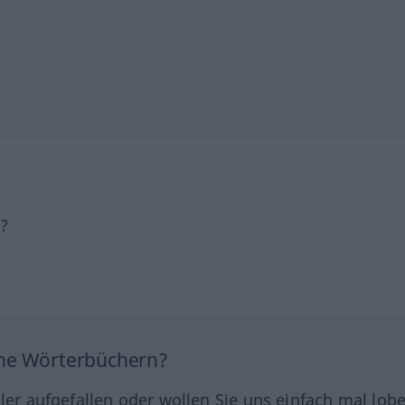
h?
ine Wörterbüchern?
hler aufgefallen oder wollen Sie uns einfach mal lob