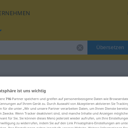
ERNEHMEN
Übersetzen
für "seitens"
atsphäre ist uns wichtig
sere
716
-Partner speichern und greifen auf personenbezogene Daten wie Browserdat
g
Kennungen auf Ihrem Gerät zu. Durch Auswahl von Akzeptieren aktivieren Sie Trackin
n für die unter „Wir und unsere Partner verarbeiten Daten, um Ihnen Dienste bereitz
n Zwecke. Wenn Tracker deaktiviert sind, sind manche Inhalte und Anzeigen mögliche
evant für Sie. Sie können dieses Menü jederzeit wieder aufrufen, um Ihre Einstellung
inwilligung zu widerrufen, indem Sie auf den Link Privatsphäre-Einstellungen am unt
cken. Ihre Einstellungen gelten innerhalb unseres Website. Weitere Informationen fin