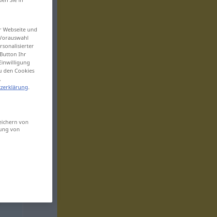
er Webseite und
 Vorauswahl
sonalisierter
Button Ihr
Einwilligung
zu den Cookies
.
zerklärung
.
eichern von
sung von