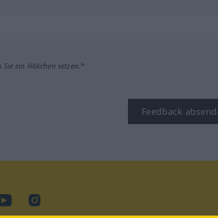
m Sie ein Häkchen setzen.*
Feedback absend
book
YouTube
Instagram