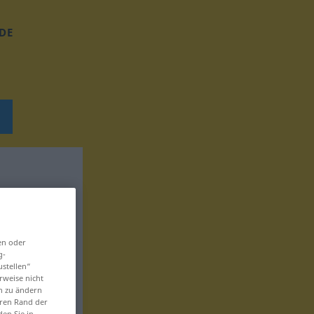
DE
en oder
g-
ustellen“
rweise nicht
en zu ändern
eren Rand der
den Sie in