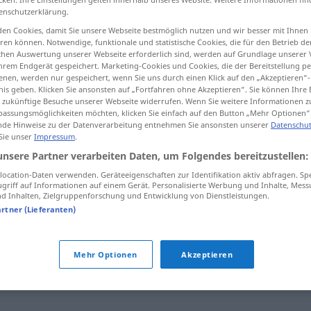
enschutzerklärung.
en Cookies, damit Sie unsere Webseite bestmöglich nutzen und wir besser mit Ihnen
en können. Notwendige, funktionale und statistische Cookies, die für den Betrieb d
ischen Auswertung unserer Webseite erforderlich sind, werden auf Grundlage unserer
tippen)
hrem Endgerät gespeichert. Marketing-Cookies und Cookies, die der Bereitstellung per
nen, werden nur gespeichert, wenn Sie uns durch einen Klick auf den „Akzeptieren“-
nis geben. Klicken Sie ansonsten auf „Fortfahren ohne Akzeptieren“. Sie können Ihre 
ür zukünftige Besuche unserer Webseite widerrufen. Wenn Sie weitere Informationen 
assungsmöglichkeiten möchten, klicken Sie einfach auf den Button „Mehr Optionen“
de Hinweise zu der Datenverarbeitung entnehmen Sie ansonsten unserer
Datenschut
 Sie unser
Impressum
.
seitens
n dʒaːnib]
unsere Partner verarbeiten Daten, um Folgendes bereitzustellen:
[min
t
ɑraf]
ocation-Daten verwenden. Geräteeigenschaften zur Identifikation aktiv abfragen. Sp
griff auf Informationen auf einem Gerät. Personalisierte Werbung und Inhalte, Mes
 Inhalten, Zielgruppenforschung und Entwicklung von Dienstleistungen.
artner (Lieferanten)
Mehr Optionen
Akzeptieren