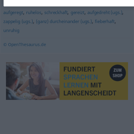
,
,
,
,
,
aufgeregt
ruhelos
schreckhaft
gereizt
aufgedreht (ugs.)
,
,
,
zappelig (ugs.)
(ganz) durcheinander (ugs.)
fieberhaft
unruhig
© OpenThesaurus.de