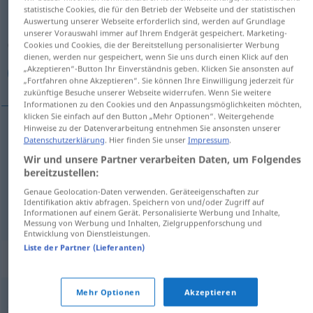
statistische Cookies, die für den Betrieb der Webseite und der statistischen
Auswertung unserer Webseite erforderlich sind, werden auf Grundlage
Übersicht aller Übersetzungen
unserer Vorauswahl immer auf Ihrem Endgerät gespeichert. Marketing-
(Für mehr Details die Übersetzung anklicken/antippen)
Cookies und Cookies, die der Bereitstellung personalisierter Werbung
dienen, werden nur gespeichert, wenn Sie uns durch einen Klick auf den
„Akzeptieren“-Button Ihr Einverständnis geben. Klicken Sie ansonsten auf
عصبي, متوتر الأعصاب, منرفز
„Fortfahren ohne Akzeptieren“. Sie können Ihre Einwilligung jederzeit für
zukünftige Besuche unserer Webseite widerrufen. Wenn Sie weitere
Informationen zu den Cookies und den Anpassungsmöglichkeiten möchten,
klicken Sie einfach auf den Button „Mehr Optionen“. Weitergehende
Hinweise zu der Datenverarbeitung entnehmen Sie ansonsten unserer
Datenschutzerklärung
. Hier finden Sie unser
Impressum
.
[ʕa
s
ɑbiː]
nervös
عصبي
Wir und unsere Partner verarbeiten Daten, um Folgendes
bereitzustellen:
الأعصاب
[mutaˈwattir al-ʔaʕˈ
s
ɑːb]
nervös
متوتر
Genaue Geolocation-Daten verwenden. Geräteeigenschaften zur
Identifikation aktiv abfragen. Speichern von und/oder Zugriff auf
[muˈnarfaz]
nervös
منرفز
SYR
Informationen auf einem Gerät. Personalisierte Werbung und Inhalte,
Messung von Werbung und Inhalten, Zielgruppenforschung und
Entwicklung von Dienstleistungen.
Liste der Partner (Lieferanten)
Synonyme für "nervös"
Mehr Optionen
Akzeptieren
,
,
gespannt
zitterig
angespannt