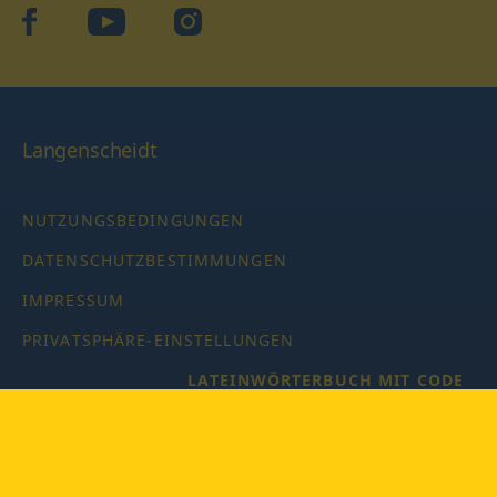
facebook
YouTube
Instagram
Langenscheidt
NUTZUNGSBEDINGUNGEN
DATENSCHUTZBESTIMMUNGEN
IMPRESSUM
PRIVATSPHÄRE-EINSTELLUNGEN
LATEINWÖRTERBUCH MIT CODE
Copyright © 2026 PONS Langenscheidt GmbH, Alle Rechte
vorbehalten.