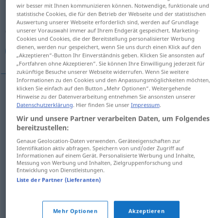
wir besser mit Ihnen kommunizieren können. Notwendige, funktionale und
statistische Cookies, die für den Betrieb der Webseite und der statistischen
Übersicht aller Übersetzungen
Auswertung unserer Webseite erforderlich sind, werden auf Grundlage
(Für mehr Details die Übersetzung anklicken/antippen)
unserer Vorauswahl immer auf Ihrem Endgerät gespeichert. Marketing-
Cookies und Cookies, die der Bereitstellung personalisierter Werbung
dienen, werden nur gespeichert, wenn Sie uns durch einen Klick auf den
متهيج, جياش, ثائر, قلق, خائف, متوتر
„Akzeptieren“-Button Ihr Einverständnis geben. Klicken Sie ansonsten auf
„Fortfahren ohne Akzeptieren“. Sie können Ihre Einwilligung jederzeit für
zukünftige Besuche unserer Webseite widerrufen. Wenn Sie weitere
Informationen zu den Cookies und den Anpassungsmöglichkeiten möchten,
klicken Sie einfach auf den Button „Mehr Optionen“. Weitergehende
Hinweise zu der Datenverarbeitung entnehmen Sie ansonsten unserer
متهيج
[mutaˈhajjidʒ]
aufgeregt
Datenschutzerklärung
. Hier finden Sie unser
Impressum
.
Wir und unsere Partner verarbeiten Daten, um Folgendes
[dʒaˈjjaːʃ]
aufgeregt
جياش
bereitzustellen:
Genaue Geolocation-Daten verwenden. Geräteeigenschaften zur
[θaːʔir]
aufgeregt
ثائر
Identifikation aktiv abfragen. Speichern von und/oder Zugriff auf
Informationen auf einem Gerät. Personalisierte Werbung und Inhalte,
Messung von Werbung und Inhalten, Zielgruppenforschung und
(الأعصاب)
[mutaˈwattir (al-ʔaʕˈ
s
ɑːb)]
متوتر
Entwicklung von Dienstleistungen.
Liste der Partner (Lieferanten)
aufgeregt
(nervös)
[qaliq]
aufgeregt
(nervös)
قلق
Mehr Optionen
Akzeptieren