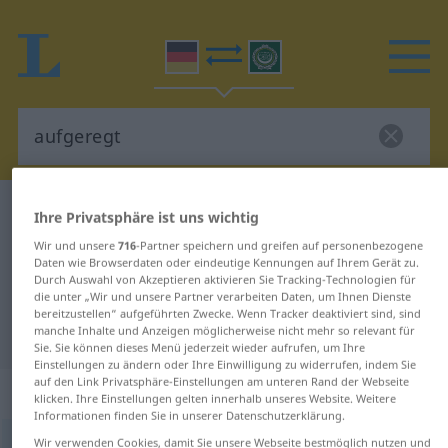
Deutsch-Arabisch Wörterbuch
aufgeregt
Ihre Privatsphäre ist uns wichtig
Deutsch-Arabisch Übersetzung für
Wir und unsere
716
-Partner speichern und greifen auf personenbezogene
Daten wie Browserdaten oder eindeutige Kennungen auf Ihrem Gerät zu.
"aufgeregt"
Durch Auswahl von Akzeptieren aktivieren Sie Tracking-Technologien für
die unter „Wir und unsere Partner verarbeiten Daten, um Ihnen Dienste
bereitzustellen“ aufgeführten Zwecke. Wenn Tracker deaktiviert sind, sind
"aufgeregt" Arabisch Übersetzung
manche Inhalte und Anzeigen möglicherweise nicht mehr so relevant für
Sie. Sie können dieses Menü jederzeit wieder aufrufen, um Ihre
Einstellungen zu ändern oder Ihre Einwilligung zu widerrufen, indem Sie
auf den Link Privatsphäre-Einstellungen am unteren Rand der Webseite
„aufgeregt“
: Adjektiv
klicken. Ihre Einstellungen gelten innerhalb unseres Website. Weitere
Informationen finden Sie in unserer Datenschutzerklärung.
Wir verwenden Cookies, damit Sie unsere Webseite bestmöglich nutzen und
aufgeregt
adj