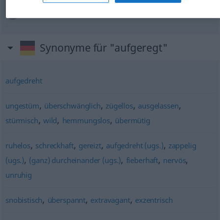
[xaːʔif]
aufgeregt
(nervös)
خائف
Synonyme für "aufgeregt"
aufgedreht
,
,
,
,
ungestüm
überschwänglich
zügellos
ausgelassen
,
,
,
stürmisch
wild
hemmungslos
übermütig
,
,
,
,
ruhelos
schreckhaft
gereizt
aufgedreht (ugs.)
zappelig
,
,
,
,
(ugs.)
(ganz) durcheinander (ugs.)
fieberhaft
nervös
unruhig
,
,
,
snobistisch
überspannt
extravagant
exzentrisch