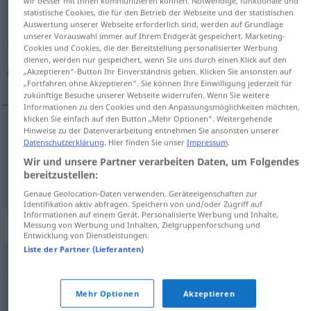
wir besser mit Ihnen kommunizieren können. Notwendige, funktionale und
statistische Cookies, die für den Betrieb der Webseite und der statistischen
Übersicht aller Übersetzungen
Auswertung unserer Webseite erforderlich sind, werden auf Grundlage
unserer Vorauswahl immer auf Ihrem Endgerät gespeichert. Marketing-
(Für mehr Details die Übersetzung anklicken/antippen)
Cookies und Cookies, die der Bereitstellung personalisierter Werbung
dienen, werden nur gespeichert, wenn Sie uns durch einen Klick auf den
مهاج, مستاء
„Akzeptieren“-Button Ihr Einverständnis geben. Klicken Sie ansonsten auf
„Fortfahren ohne Akzeptieren“. Sie können Ihre Einwilligung jederzeit für
zukünftige Besuche unserer Webseite widerrufen. Wenn Sie weitere
Informationen zu den Cookies und den Anpassungsmöglichkeiten möchten,
klicken Sie einfach auf den Button „Mehr Optionen“. Weitergehende
Hinweise zu der Datenverarbeitung entnehmen Sie ansonsten unserer
مهاج
[muˈhaːdʒ]
gereizt
Datenschutzerklärung
. Hier finden Sie unser
Impressum
.
Wir und unsere Partner verarbeiten Daten, um Folgendes
bereitzustellen:
[musˈtaːʔ]
gereizt
مستاء
Genaue Geolocation-Daten verwenden. Geräteeigenschaften zur
Identifikation aktiv abfragen. Speichern von und/oder Zugriff auf
Informationen auf einem Gerät. Personalisierte Werbung und Inhalte,
Synonyme für "gereizt"
Messung von Werbung und Inhalten, Zielgruppenforschung und
Entwicklung von Dienstleistungen.
Liste der Partner (Lieferanten)
,
,
sauer (ugs., Hauptform)
eingeschnappt (ugs.)
säuerlich
,
(ugs.)
giftig
Mehr Optionen
Akzeptieren