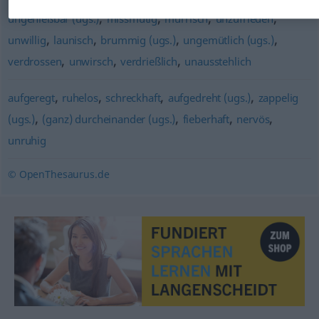
,
,
,
,
ungenießbar (ugs.)
missmutig
mürrisch
unzufrieden
,
,
,
,
unwillig
launisch
brummig (ugs.)
ungemütlich (ugs.)
,
,
,
verdrossen
unwirsch
verdrießlich
unausstehlich
,
,
,
,
aufgeregt
ruhelos
schreckhaft
aufgedreht (ugs.)
zappelig
,
,
,
,
(ugs.)
(ganz) durcheinander (ugs.)
fieberhaft
nervös
unruhig
© OpenThesaurus.de