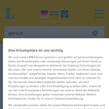
Ihre Privatsphäre ist uns wichtig
Deutsch-Arabisch Wörterbuch
gereizt
Wir und unsere
716
-Partner speichern und greifen auf personenbezogene
Deutsch-Arabisch Übersetzung für
Daten wie Browserdaten oder eindeutige Kennungen auf Ihrem Gerät zu.
Durch Auswahl von Akzeptieren aktivieren Sie Tracking-Technologien für
"gereizt"
die unter „Wir und unsere Partner verarbeiten Daten, um Ihnen Dienste
bereitzustellen“ aufgeführten Zwecke. Wenn Tracker deaktiviert sind, sind
manche Inhalte und Anzeigen möglicherweise nicht mehr so relevant für
"gereizt" Arabisch Übersetzung
Sie. Sie können dieses Menü jederzeit wieder aufrufen, um Ihre
Einstellungen zu ändern oder Ihre Einwilligung zu widerrufen, indem Sie
auf den Link Privatsphäre-Einstellungen am unteren Rand der Webseite
„gereizt“
: Adjektiv
klicken. Ihre Einstellungen gelten innerhalb unseres Website. Weitere
Informationen finden Sie in unserer Datenschutzerklärung.
Wir verwenden Cookies, damit Sie unsere Webseite bestmöglich nutzen und
gereizt
adj