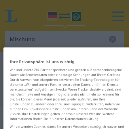
Deutsch-Arabisch Wörterbuch
Mischung
Ihre Privatsphäre ist uns wichtig
Deutsch-Arabisch Übersetzung für
Wir und unsere
716
-Partner speichern und greifen auf personenbezogene
Daten wie Browserdaten oder eindeutige Kennungen auf Ihrem Gerät zu.
"Mischung"
Durch Auswahl von Akzeptieren aktivieren Sie Tracking-Technologien für
die unter „Wir und unsere Partner verarbeiten Daten, um Ihnen Dienste
bereitzustellen“ aufgeführten Zwecke. Wenn Tracker deaktiviert sind, sind
manche Inhalte und Anzeigen möglicherweise nicht mehr so relevant für
"Mischung" Arabisch Übersetzung
Sie. Sie können dieses Menü jederzeit wieder aufrufen, um Ihre
Einstellungen zu ändern oder Ihre Einwilligung zu widerrufen, indem Sie
auf den Link Privatsphäre-Einstellungen am unteren Rand der Webseite
„Mischung“
: Femininum
klicken. Ihre Einstellungen gelten innerhalb unseres Website. Weitere
Informationen finden Sie in unserer Datenschutzerklärung.
Wir verwenden Cookies, damit Sie unsere Webseite bestmöglich nutzen und
Mischung
f