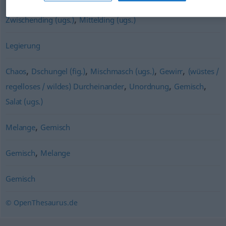
,
Zwischending (ugs.)
Mittelding (ugs.)
Legierung
,
,
,
,
Chaos
Dschungel (fig.)
Mischmasch (ugs.)
Gewirr
(wüstes /
,
,
,
regelloses / wildes) Durcheinander
Unordnung
Gemisch
Salat (ugs.)
,
Melange
Gemisch
,
Gemisch
Melange
Gemisch
© OpenThesaurus.de