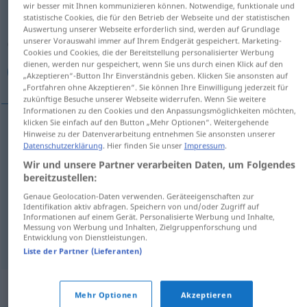
wir besser mit Ihnen kommunizieren können. Notwendige, funktionale und
statistische Cookies, die für den Betrieb der Webseite und der statistischen
Übersicht aller Übersetzungen
Auswertung unserer Webseite erforderlich sind, werden auf Grundlage
unserer Vorauswahl immer auf Ihrem Endgerät gespeichert. Marketing-
(Für mehr Details die Übersetzung anklicken/antippen)
Cookies und Cookies, die der Bereitstellung personalisierter Werbung
dienen, werden nur gespeichert, wenn Sie uns durch einen Klick auf den
خليط, خلط, مزيج, مزج
„Akzeptieren“-Button Ihr Einverständnis geben. Klicken Sie ansonsten auf
„Fortfahren ohne Akzeptieren“. Sie können Ihre Einwilligung jederzeit für
zukünftige Besuche unserer Webseite widerrufen. Wenn Sie weitere
Informationen zu den Cookies und den Anpassungsmöglichkeiten möchten,
klicken Sie einfach auf den Button „Mehr Optionen“. Weitergehende
Hinweise zu der Datenverarbeitung entnehmen Sie ansonsten unserer
[xaˈl
i
ː
t
]
Mischung
خليط
Datenschutzerklärung
. Hier finden Sie unser
Impressum
.
Wir und unsere Partner verarbeiten Daten, um Folgendes
[maˈziːdʒ]
Mischung
مزيج
bereitzustellen:
Genaue Geolocation-Daten verwenden. Geräteeigenschaften zur
[xal
t
]
Mischung
(Mischen)
خلط
Identifikation aktiv abfragen. Speichern von und/oder Zugriff auf
Informationen auf einem Gerät. Personalisierte Werbung und Inhalte,
Messung von Werbung und Inhalten, Zielgruppenforschung und
[mazdʒ]
Mischung
(Mischen)
مزج
Entwicklung von Dienstleistungen.
Liste der Partner (Lieferanten)
Synonyme für "Mischung"
Mehr Optionen
Akzeptieren