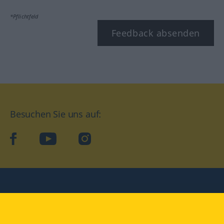
*Pflichtfeld
Feedback absenden
Besuchen Sie uns auf:
facebook
YouTube
Instagram
Langenscheidt