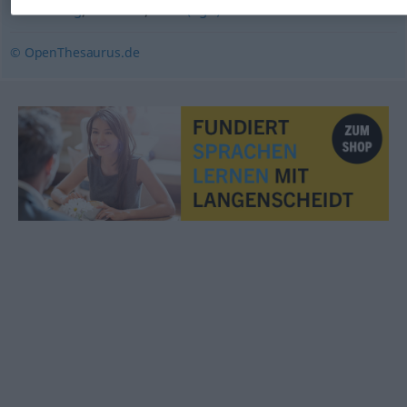
,
,
Unordnung
Gemisch
Salat (ugs.)
© OpenThesaurus.de