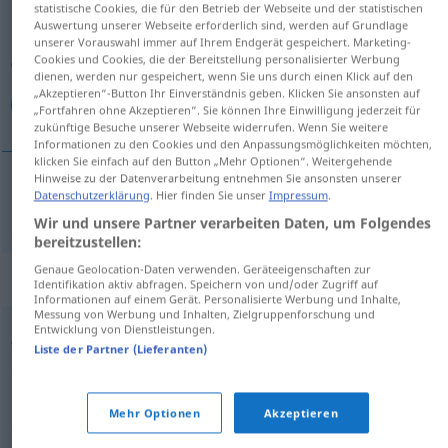
statistische Cookies, die für den Betrieb der Webseite und der statistischen
Auswertung unserer Webseite erforderlich sind, werden auf Grundlage
Übersicht aller Übersetzungen
unserer Vorauswahl immer auf Ihrem Endgerät gespeichert. Marketing-
Cookies und Cookies, die der Bereitstellung personalisierter Werbung
(Für mehr Details die Übersetzung anklicken/antippen)
dienen, werden nur gespeichert, wenn Sie uns durch einen Klick auf den
„Akzeptieren“-Button Ihr Einverständnis geben. Klicken Sie ansonsten auf
فوضى
„Fortfahren ohne Akzeptieren“. Sie können Ihre Einwilligung jederzeit für
zukünftige Besuche unserer Webseite widerrufen. Wenn Sie weitere
Informationen zu den Cookies und den Anpassungsmöglichkeiten möchten,
klicken Sie einfach auf den Button „Mehr Optionen“. Weitergehende
Hinweise zu der Datenverarbeitung entnehmen Sie ansonsten unserer
Datenschutzerklärung
. Hier finden Sie unser
Impressum
.
[fauđaː]
Chaos
فوضى
Wir und unsere Partner verarbeiten Daten, um Folgendes
bereitzustellen:
Genaue Geolocation-Daten verwenden. Geräteeigenschaften zur
Synonyme für "Chaos"
Identifikation aktiv abfragen. Speichern von und/oder Zugriff auf
Informationen auf einem Gerät. Personalisierte Werbung und Inhalte,
Messung von Werbung und Inhalten, Zielgruppenforschung und
Entwicklung von Dienstleistungen.
Wirren
Liste der Partner (Lieferanten)
,
,
,
(wilde) Mischung
Dschungel (fig.)
Mischmasch (ugs.)
Mehr Optionen
Akzeptieren
,
,
Gewirr
(wüstes / regelloses / wildes) Durcheinander