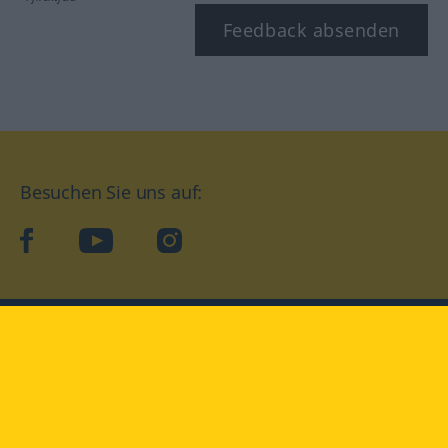
Feedback absenden
Besuchen Sie uns auf:
facebook
YouTube
Instagram
Langenscheidt
NUTZUNGSBEDINGUNGEN