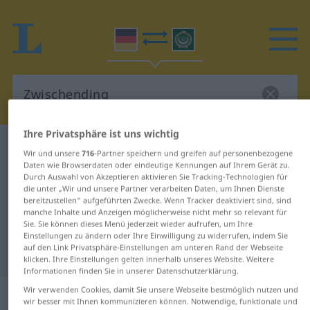
Ihre Privatsphäre ist uns wichtig
Deutsch-Arabisch Wörterbuch
Zwischending
Wir und unsere
716
-Partner speichern und greifen auf personenbezogene
Deutsch-Arabisch Übersetzung für
Daten wie Browserdaten oder eindeutige Kennungen auf Ihrem Gerät zu.
Durch Auswahl von Akzeptieren aktivieren Sie Tracking-Technologien für
"Zwischending"
die unter „Wir und unsere Partner verarbeiten Daten, um Ihnen Dienste
bereitzustellen“ aufgeführten Zwecke. Wenn Tracker deaktiviert sind, sind
manche Inhalte und Anzeigen möglicherweise nicht mehr so relevant für
Sie. Sie können dieses Menü jederzeit wieder aufrufen, um Ihre
"Zwischending" Arabisch
Einstellungen zu ändern oder Ihre Einwilligung zu widerrufen, indem Sie
auf den Link Privatsphäre-Einstellungen am unteren Rand der Webseite
Übersetzung
klicken. Ihre Einstellungen gelten innerhalb unseres Website. Weitere
Informationen finden Sie in unserer Datenschutzerklärung.
Wir verwenden Cookies, damit Sie unsere Webseite bestmöglich nutzen und
„Zwischending“
: Neutrum
wir besser mit Ihnen kommunizieren können. Notwendige, funktionale und