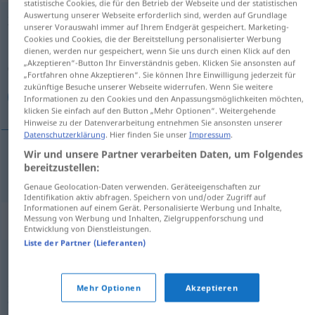
statistische Cookies, die für den Betrieb der Webseite und der statistischen
Auswertung unserer Webseite erforderlich sind, werden auf Grundlage
Zwischending
n
UMG
unserer Vorauswahl immer auf Ihrem Endgerät gespeichert. Marketing-
Cookies und Cookies, die der Bereitstellung personalisierter Werbung
Übersicht aller Übersetzungen
dienen, werden nur gespeichert, wenn Sie uns durch einen Klick auf den
„Akzeptieren“-Button Ihr Einverständnis geben. Klicken Sie ansonsten auf
(Für mehr Details die Übersetzung anklicken/antippen)
„Fortfahren ohne Akzeptieren“. Sie können Ihre Einwilligung jederzeit für
zukünftige Besuche unserer Webseite widerrufen. Wenn Sie weitere
بين بين
Informationen zu den Cookies und den Anpassungsmöglichkeiten möchten,
klicken Sie einfach auf den Button „Mehr Optionen“. Weitergehende
Hinweise zu der Datenverarbeitung entnehmen Sie ansonsten unserer
Datenschutzerklärung
. Hier finden Sie unser
Impressum
.
Wir und unsere Partner verarbeiten Daten, um Folgendes
bereitzustellen:
[baina bain]
Zwischending
بين
بين
Genaue Geolocation-Daten verwenden. Geräteeigenschaften zur
Identifikation aktiv abfragen. Speichern von und/oder Zugriff auf
Informationen auf einem Gerät. Personalisierte Werbung und Inhalte,
Synonyme für "Zwischending"
Messung von Werbung und Inhalten, Zielgruppenforschung und
Entwicklung von Dienstleistungen.
Liste der Partner (Lieferanten)
,
Mittelding (ugs.)
Mischung (aus)
Mehr Optionen
Akzeptieren
© OpenThesaurus.de