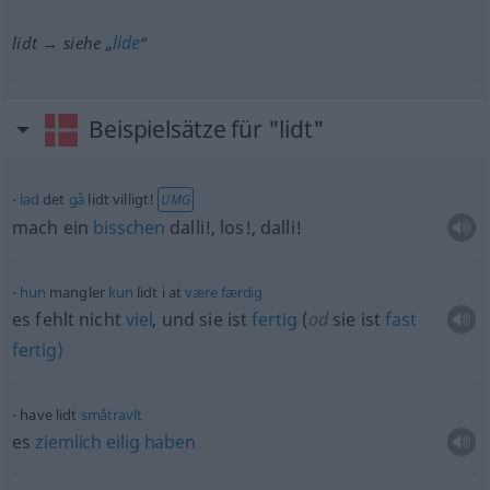
lide
lidt → siehe „
“
Beispielsätze für "lidt"
lad
det
gå
lidt villigt!
UMG
mach ein
bisschen
dalli!, los!, dalli!
hun
mangler
kun
lidt i at
være
færdig
es fehlt nicht
viel
, und sie ist
fertig
(
od
sie ist
fast
fertig)
have lidt
småtravlt
es
ziemlich
eilig
haben