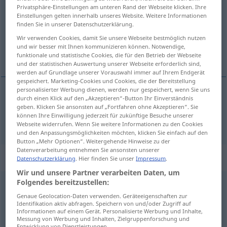
Privatsphäre-Einstellungen am unteren Rand der Webseite klicken. Ihre
Einstellungen gelten innerhalb unseres Website. Weitere Informationen
Übersicht aller Übersetzungen
finden Sie in unserer Datenschutzerklärung.
(Für mehr Details die Übersetzung anklicken/antippen)
Wir verwenden Cookies, damit Sie unsere Webseite bestmöglich nutzen
und wir besser mit Ihnen kommunizieren können. Notwendige,
wenig, ein wenig, ein bisschen
funktionale und statistische Cookies, die für den Betrieb der Webseite
und der statistischen Auswertung unserer Webseite erforderlich sind,
werden auf Grundlage unserer Vorauswahl immer auf Ihrem Endgerät
gespeichert. Marketing-Cookies und Cookies, die der Bereitstellung
personalisierter Werbung dienen, werden nur gespeichert, wenn Sie uns
durch einen Klick auf den „Akzeptieren“-Button Ihr Einverständnis
wenig
, ein
wenig
, ein
bisschen,
etwas
lidt
geben. Klicken Sie ansonsten auf „Fortfahren ohne Akzeptieren“. Sie
können Ihre Einwilligung jederzeit für zukünftige Besuche unserer
Webseite widerrufen. Wenn Sie weitere Informationen zu den Cookies
und den Anpassungsmöglichkeiten möchten, klicken Sie einfach auf den
Button „Mehr Optionen“. Weitergehende Hinweise zu der
Datenverarbeitung entnehmen Sie ansonsten unserer
„lidt“
Datenschutzerklärung
. Hier finden Sie unser
Impressum
.
Wir und unsere Partner verarbeiten Daten, um
Folgendes bereitzustellen:
lidt
[lid]
Genaue Geolocation-Daten verwenden. Geräteeigenschaften zur
Übersicht aller Übersetzungen
Identifikation aktiv abfragen. Speichern von und/oder Zugriff auf
Informationen auf einem Gerät. Personalisierte Werbung und Inhalte,
(Für mehr Details die Übersetzung anklicken/antippen)
Messung von Werbung und Inhalten, Zielgruppenforschung und
Entwicklung von Dienstleistungen.