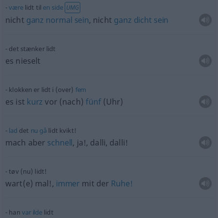
være
lidt til
en
side
UMG
nicht
ganz
normal
sein
, nicht
ganz
dicht
sein
det stænker lidt
es nieselt
klokken er lidt i (over)
fem
es ist
kurz
vor (nach)
fünf
(Uhr)
lad
det
nu
gå
lidt kvikt!
mach aber
schnell
, ja!, dalli, dalli!
tøv (nu) lidt!
wart(e) mal!,
immer
mit der
Ruhe!
han
var
ilde
lidt