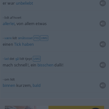
er war
unbeliebt
lidt af hvert
allerlei
, von allem
etwas
være
lidt
småtosset
FIG
UMG
einen
Tick
haben
lad
det
gå
lidt tjept
UMG
mach schnell!, ein
bisschen
dalli!
om lidt
binnen
kurzem,
bald