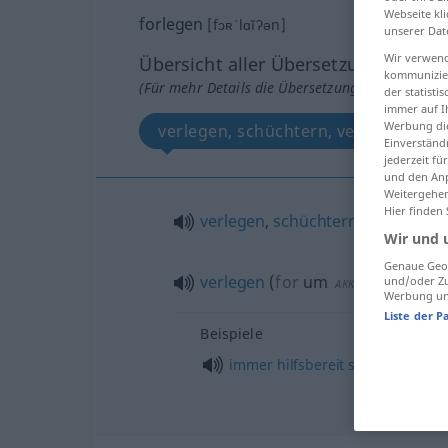
Webseite kli
forlegen
[fɔʀˈlɑĭʔən]
unserer Dat
Wir verwend
Übersicht aller Übersetzungen
kommunizier
(Für mehr Details die Übersetzung anklicken/an
der statist
immer auf I
Werbung die
verlegen, schüchtern, verlegen
Einverständ
jederzeit f
und den Anp
Weitergehen
Hier finden
verlegen
,
schüchtern
Wir und 
Genaue Geol
verlegen
(
for
um
)
und/oder Zu
AKK
Werbung und
Liste der P
Beispiele
immer
hilfsbereit
sein