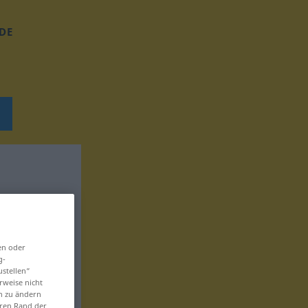
DE
en oder
g-
ustellen“
rweise nicht
en zu ändern
eren Rand der