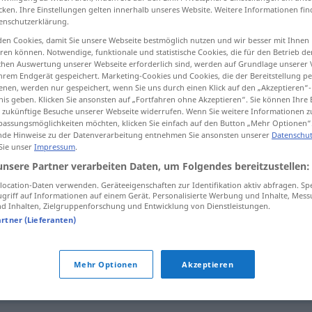
cken. Ihre Einstellungen gelten innerhalb unseres Website. Weitere Informationen fin
enschutzerklärung.
en Cookies, damit Sie unsere Webseite bestmöglich nutzen und wir besser mit Ihnen
en können. Notwendige, funktionale und statistische Cookies, die für den Betrieb d
tippen)
ischen Auswertung unserer Webseite erforderlich sind, werden auf Grundlage unserer
hrem Endgerät gespeichert. Marketing-Cookies und Cookies, die der Bereitstellung per
nen, werden nur gespeichert, wenn Sie uns durch einen Klick auf den „Akzeptieren“-
nis geben. Klicken Sie ansonsten auf „Fortfahren ohne Akzeptieren“. Sie können Ihre 
ür zukünftige Besuche unserer Webseite widerrufen. Wenn Sie weitere Informationen 
assungsmöglichkeiten möchten, klicken Sie einfach auf den Button „Mehr Optionen“
de Hinweise zu der Datenverarbeitung entnehmen Sie ansonsten unserer
Datenschut
 Sie unser
Impressum
.
forlegen
unsere Partner verarbeiten Daten, um Folgendes bereitzustellen:
ocation-Daten verwenden. Geräteeigenschaften zur Identifikation aktiv abfragen. Sp
forlegen
griff auf Informationen auf einem Gerät. Personalisierte Werbung und Inhalte, Mes
FIG
 Inhalten, Zielgruppenforschung und Entwicklung von Dienstleistungen.
artner (Lieferanten)
ikke
være
forlegen for at
række
en
Mehr Optionen
Akzeptieren
hjælpende
hånd