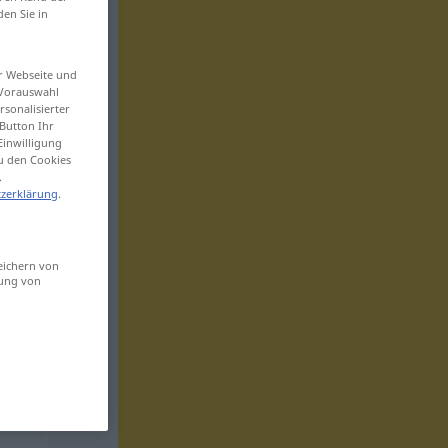
den Sie in
er Webseite und
 Vorauswahl
sonalisierter
Button Ihr
Einwilligung
zu den Cookies
.
zerklärung
.
eichern von
sung von