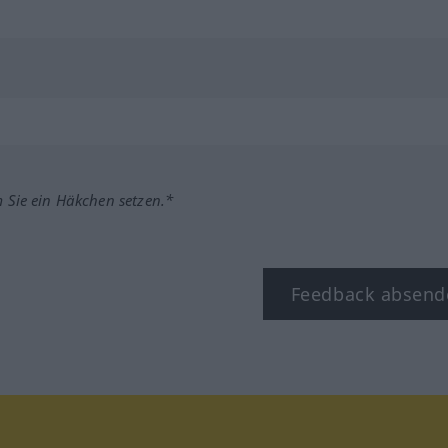
m Sie ein Häkchen setzen.*
Feedback absend