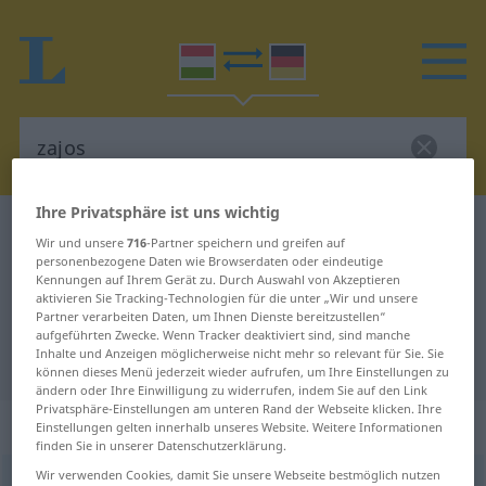
Ihre Privatsphäre ist uns wichtig
Ungarisch-Deutsch Wörterbuch
zajos
Wir und unsere
716
-Partner speichern und greifen auf
Ungarisch-Deutsch Übersetzung
personenbezogene Daten wie Browserdaten oder eindeutige
Kennungen auf Ihrem Gerät zu. Durch Auswahl von Akzeptieren
für "zajos"
aktivieren Sie Tracking-Technologien für die unter „Wir und unsere
Partner verarbeiten Daten, um Ihnen Dienste bereitzustellen“
aufgeführten Zwecke. Wenn Tracker deaktiviert sind, sind manche
Inhalte und Anzeigen möglicherweise nicht mehr so relevant für Sie. Sie
"zajos" Deutsch Übersetzung
können dieses Menü jederzeit wieder aufrufen, um Ihre Einstellungen zu
ändern oder Ihre Einwilligung zu widerrufen, indem Sie auf den Link
Privatsphäre-Einstellungen am unteren Rand der Webseite klicken. Ihre
„zajos“
Einstellungen gelten innerhalb unseres Website. Weitere Informationen
finden Sie in unserer Datenschutzerklärung.
Wir verwenden Cookies, damit Sie unsere Webseite bestmöglich nutzen
zajos