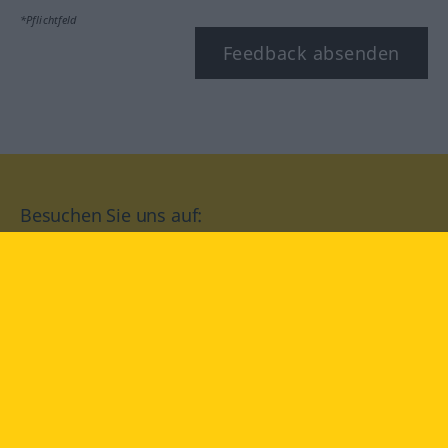
*Pflichtfeld
Feedback absenden
Besuchen Sie uns auf:
facebook
YouTube
Instagram
Langenscheidt
NUTZUNGSBEDINGUNGEN