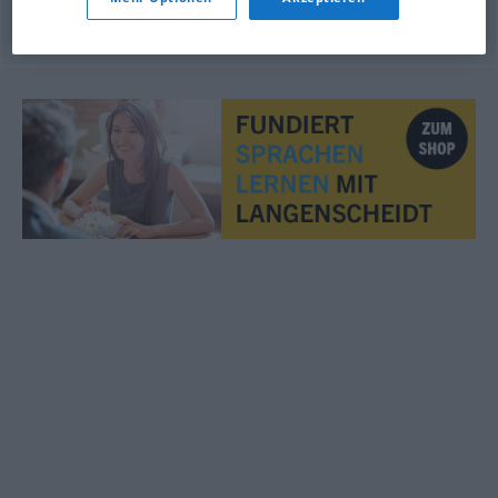
© LibreOffice