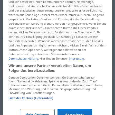
und wir besser mit Ihnen kommunizieren können. Notwendige,
funktionale und statistische Cookies, die für den Betrieb der Webseite
Übersicht aller Übersetzungen
und der statistischen Auswertung unserer Webseite erforderlich sind,
werden auf Grundlage unserer Vorauswahl immer auf Ihrem Endgerät
(Für mehr Details die Übersetzung anklicken/antippen)
gespeichert. Marketing-Cookies und Cookies, die der Bereitstellung
personalisierter Werbung dienen, werden nur gespeichert, wenn Sie uns
lärmend, geräuschvoll
durch einen Klick auf den „Akzeptieren“-Button Ihr Einverständnis
geben. Klicken Sie ansonsten auf „Fortfahren ohne Akzeptieren“. Sie
können Ihre Einwilligung jederzeit für zukünftige Besuche unserer
Webseite widerrufen. Wenn Sie weitere Informationen zu den Cookies
und den Anpassungsmöglichkeiten möchten, klicken Sie einfach auf den
Button „Mehr Optionen“. Weitergehende Hinweise zu der
lärmend,
geräuschvoll
zajos
Datenverarbeitung entnehmen Sie ansonsten unserer
Datenschutzerklärung
. Hier finden Sie unser
Impressum
.
Wir und unsere Partner verarbeiten Daten, um
Folgendes bereitzustellen:
Synonyme für "zajos"
Genaue Geolocation-Daten verwenden. Geräteeigenschaften zur
Identifikation aktiv abfragen. Speichern von und/oder Zugriff auf
Informationen auf einem Gerät. Personalisierte Werbung und Inhalte,
lármás
,
hangos
Messung von Werbung und Inhalten, Zielgruppenforschung und
Entwicklung von Dienstleistungen.
Liste der Partner (Lieferanten)
élénk
,
friss
,
gyors
,
eleven
,
forgalmas
,
pezsgő
,
szorgalmas
,
tevékeny
,
virgonc
Mehr Optionen
Akzeptieren