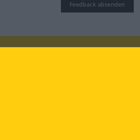
Feedback absenden
Besuchen Sie uns auf:
facebook
YouTube
Instagram
Langenscheidt
NUTZUNGSBEDINGUNGEN
DATENSCHUTZBESTIMMUNGEN