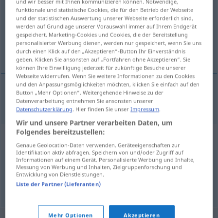
und wir besser mit Ihnen kommunizieren können. Notwendige,
funktionale und statistische Cookies, die für den Betrieb der Webseite
Übersicht aller Übersetzungen
und der statistischen Auswertung unserer Webseite erforderlich sind,
werden auf Grundlage unserer Vorauswahl immer auf Ihrem Endgerät
(Für mehr Details die Übersetzung anklicken/antippen)
gespeichert. Marketing-Cookies und Cookies, die der Bereitstellung
personalisierter Werbung dienen, werden nur gespeichert, wenn Sie uns
sich beziehen
durch einen Klick auf den „Akzeptieren“-Button Ihr Einverständnis
geben. Klicken Sie ansonsten auf „Fortfahren ohne Akzeptieren“. Sie
können Ihre Einwilligung jederzeit für zukünftige Besuche unserer
Webseite widerrufen. Wenn Sie weitere Informationen zu den Cookies
und den Anpassungsmöglichkeiten möchten, klicken Sie einfach auf den
Button „Mehr Optionen“. Weitergehende Hinweise zu der
sich
beziehen
(
auf
)
vonatkozik
-re
Datenverarbeitung entnehmen Sie ansonsten unserer
AKK
Datenschutzerklärung
. Hier finden Sie unser
Impressum
.
Wir und unsere Partner verarbeiten Daten, um
Folgendes bereitzustellen:
Synonyme für "vonatkozik"
Genaue Geolocation-Daten verwenden. Geräteeigenschaften zur
Identifikation aktiv abfragen. Speichern von und/oder Zugriff auf
Informationen auf einem Gerät. Personalisierte Werbung und Inhalte,
Messung von Werbung und Inhalten, Zielgruppenforschung und
érint
,
ér
,
fog
,
hat
,
illet
,
tartozik
Entwicklung von Dienstleistungen.
Liste der Partner (Lieferanten)
© LibreOffice
Mehr Optionen
Akzeptieren