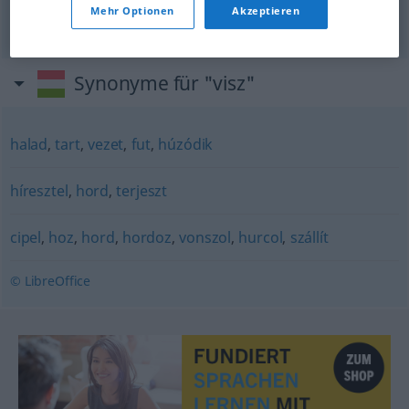
Mehr Optionen
Akzeptieren
fahren
visz
Synonyme für "visz"
halad
,
tart
,
vezet
,
fut
,
húzódik
híresztel
,
hord
,
terjeszt
cipel
,
hoz
,
hord
,
hordoz
,
vonszol
,
hurcol
,
szállít
© LibreOffice