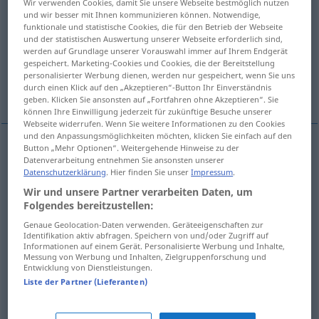
Wir verwenden Cookies, damit Sie unsere Webseite bestmöglich nutzen
und wir besser mit Ihnen kommunizieren können. Notwendige,
Übersicht aller Übersetzungen
funktionale und statistische Cookies, die für den Betrieb der Webseite
und der statistischen Auswertung unserer Webseite erforderlich sind,
(Für mehr Details die Übersetzung anklicken/antippen)
werden auf Grundlage unserer Vorauswahl immer auf Ihrem Endgerät
gespeichert. Marketing-Cookies und Cookies, die der Bereitstellung
tragen, bringen, mitnehmen, hinführen,
personalisierter Werbung dienen, werden nur gespeichert, wenn Sie uns
durch einen Klick auf den „Akzeptieren“-Button Ihr Einverständnis
mitbringen, fahren
geben. Klicken Sie ansonsten auf „Fortfahren ohne Akzeptieren“. Sie
können Ihre Einwilligung jederzeit für zukünftige Besuche unserer
Webseite widerrufen. Wenn Sie weitere Informationen zu den Cookies
und den Anpassungsmöglichkeiten möchten, klicken Sie einfach auf den
Button „Mehr Optionen“. Weitergehende Hinweise zu der
Datenverarbeitung entnehmen Sie ansonsten unserer
tragen
visz
Datenschutzerklärung
. Hier finden Sie unser
Impressum
.
Wir und unsere Partner verarbeiten Daten, um
bringen
visz
Folgendes bereitzustellen:
Genaue Geolocation-Daten verwenden. Geräteeigenschaften zur
mitnehmen
visz
Identifikation aktiv abfragen. Speichern von und/oder Zugriff auf
Informationen auf einem Gerät. Personalisierte Werbung und Inhalte,
Messung von Werbung und Inhalten, Zielgruppenforschung und
(hin)führen
visz
Entwicklung von Dienstleistungen.
Liste der Partner (Lieferanten)
mitbringen
visz