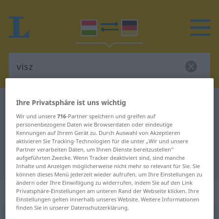
Ihre Privatsphäre ist uns wichtig
Ungarisch-Deutsch Wörterbuch
visz
Wir und unsere
716
-Partner speichern und greifen auf
Ungarisch-Deutsch Übersetzung
personenbezogene Daten wie Browserdaten oder eindeutige
für "visz"
Kennungen auf Ihrem Gerät zu. Durch Auswahl von Akzeptieren
aktivieren Sie Tracking-Technologien für die unter „Wir und unsere
Partner verarbeiten Daten, um Ihnen Dienste bereitzustellen“
aufgeführten Zwecke. Wenn Tracker deaktiviert sind, sind manche
"visz" Deutsch Übersetzung
Inhalte und Anzeigen möglicherweise nicht mehr so relevant für Sie. Sie
können dieses Menü jederzeit wieder aufrufen, um Ihre Einstellungen zu
ändern oder Ihre Einwilligung zu widerrufen, indem Sie auf den Link
„visz“
Privatsphäre-Einstellungen am unteren Rand der Webseite klicken. Ihre
Einstellungen gelten innerhalb unseres Website. Weitere Informationen
finden Sie in unserer Datenschutzerklärung.
visz
<
inf
vinni
>