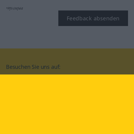
*Pflichtfeld
Feedback absenden
Besuchen Sie uns auf:
facebook
YouTube
Instagram
Langenscheidt