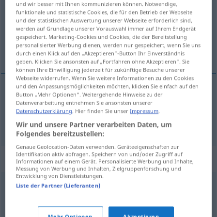
und wir besser mit Ihnen kommunizieren können. Notwendige,
funktionale und statistische Cookies, die für den Betrieb der Webseite
Übersicht aller Übersetzungen
und der statistischen Auswertung unserer Webseite erforderlich sind,
werden auf Grundlage unserer Vorauswahl immer auf Ihrem Endgerät
(Für mehr Details die Übersetzung anklicken/antippen)
gespeichert. Marketing-Cookies und Cookies, die der Bereitstellung
personalisierter Werbung dienen, werden nur gespeichert, wenn Sie uns
Reihe, Zeile
durch einen Klick auf den „Akzeptieren“-Button Ihr Einverständnis
geben. Klicken Sie ansonsten auf „Fortfahren ohne Akzeptieren“. Sie
können Ihre Einwilligung jederzeit für zukünftige Besuche unserer
Webseite widerrufen. Wenn Sie weitere Informationen zu den Cookies
und den Anpassungsmöglichkeiten möchten, klicken Sie einfach auf den
Button „Mehr Optionen“. Weitergehende Hinweise zu der
Reihe
f
sor
Datenverarbeitung entnehmen Sie ansonsten unserer
Datenschutzerklärung
. Hier finden Sie unser
Impressum
.
Zeile
f
sor
Wir und unsere Partner verarbeiten Daten, um
Folgendes bereitzustellen:
Genaue Geolocation-Daten verwenden. Geräteeigenschaften zur
Identifikation aktiv abfragen. Speichern von und/oder Zugriff auf
Synonyme für "sor"
Informationen auf einem Gerät. Personalisierte Werbung und Inhalte,
Messung von Werbung und Inhalten, Zielgruppenforschung und
Entwicklung von Dienstleistungen.
Liste der Partner (Lieferanten)
sorozat
,
széria
rend
,
sorrend
Mehr Optionen
Akzeptieren