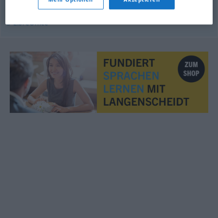
© LibreOffice