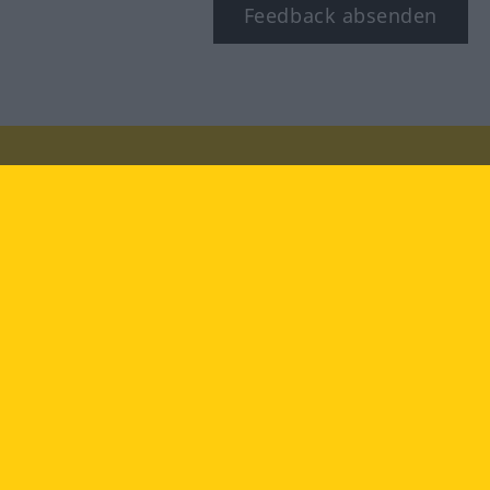
Feedback absenden
Besuchen Sie uns auf:
facebook
YouTube
Instagram
Langenscheidt
NUTZUNGSBEDINGUNGEN
DATENSCHUTZBESTIMMUNGEN