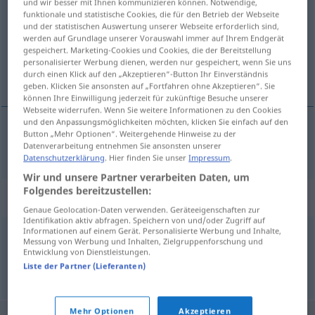
und wir besser mit Ihnen kommunizieren können. Notwendige,
funktionale und statistische Cookies, die für den Betrieb der Webseite
Übersicht aller Übersetzungen
und der statistischen Auswertung unserer Webseite erforderlich sind,
werden auf Grundlage unserer Vorauswahl immer auf Ihrem Endgerät
(Für mehr Details die Übersetzung anklicken/antippen)
gespeichert. Marketing-Cookies und Cookies, die der Bereitstellung
personalisierter Werbung dienen, werden nur gespeichert, wenn Sie uns
besitzlos, arm
durch einen Klick auf den „Akzeptieren“-Button Ihr Einverständnis
geben. Klicken Sie ansonsten auf „Fortfahren ohne Akzeptieren“. Sie
können Ihre Einwilligung jederzeit für zukünftige Besuche unserer
Webseite widerrufen. Wenn Sie weitere Informationen zu den Cookies
und den Anpassungsmöglichkeiten möchten, klicken Sie einfach auf den
Button „Mehr Optionen“. Weitergehende Hinweise zu der
besitzlos, (bettel)arm
nincstelen
Datenverarbeitung entnehmen Sie ansonsten unserer
Datenschutzerklärung
. Hier finden Sie unser
Impressum
.
Wir und unsere Partner verarbeiten Daten, um
Folgendes bereitzustellen:
Synonyme für "nincstelen"
Genaue Geolocation-Daten verwenden. Geräteeigenschaften zur
Identifikation aktiv abfragen. Speichern von und/oder Zugriff auf
Informationen auf einem Gerät. Personalisierte Werbung und Inhalte,
Messung von Werbung und Inhalten, Zielgruppenforschung und
szegény
,
elesett
,
nyomorult
Entwicklung von Dienstleistungen.
Liste der Partner (Lieferanten)
© LibreOffice
Mehr Optionen
Akzeptieren