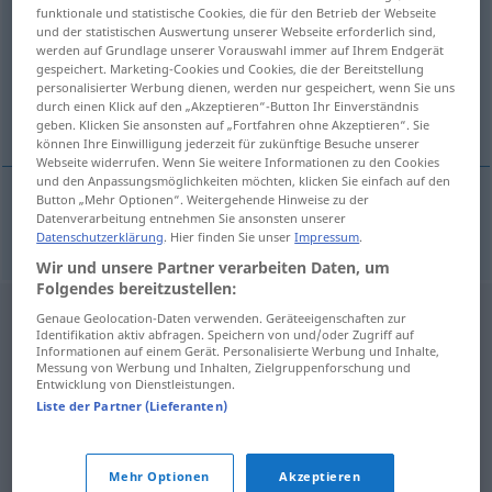
funktionale und statistische Cookies, die für den Betrieb der Webseite
und der statistischen Auswertung unserer Webseite erforderlich sind,
Übersicht aller Übersetzungen
werden auf Grundlage unserer Vorauswahl immer auf Ihrem Endgerät
(Für mehr Details die Übersetzung anklicken/antippen)
gespeichert. Marketing-Cookies und Cookies, die der Bereitstellung
personalisierter Werbung dienen, werden nur gespeichert, wenn Sie uns
durch einen Klick auf den „Akzeptieren“-Button Ihr Einverständnis
Großgrundbesitz
geben. Klicken Sie ansonsten auf „Fortfahren ohne Akzeptieren“. Sie
können Ihre Einwilligung jederzeit für zukünftige Besuche unserer
Webseite widerrufen. Wenn Sie weitere Informationen zu den Cookies
und den Anpassungsmöglichkeiten möchten, klicken Sie einfach auf den
Button „Mehr Optionen“. Weitergehende Hinweise zu der
Datenverarbeitung entnehmen Sie ansonsten unserer
Großgrundbesitz
m
nagybirtok
Datenschutzerklärung
. Hier finden Sie unser
Impressum
.
Wir und unsere Partner verarbeiten Daten, um
Folgendes bereitzustellen:
Genaue Geolocation-Daten verwenden. Geräteeigenschaften zur
Identifikation aktiv abfragen. Speichern von und/oder Zugriff auf
Informationen auf einem Gerät. Personalisierte Werbung und Inhalte,
Messung von Werbung und Inhalten, Zielgruppenforschung und
Entwicklung von Dienstleistungen.
Liste der Partner (Lieferanten)
Mehr Optionen
Akzeptieren