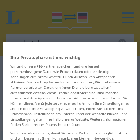
Ihre Privatsphäre ist uns wichtig
Ungarisch-Deutsch Wörterbuch
nagybirtok
Wir und unsere
716
-Partner speichern und greifen auf
personenbezogene Daten wie Browserdaten oder eindeutige
Ungarisch-Deutsch Übersetzung
Kennungen auf Ihrem Gerät zu. Durch Auswahl von Akzeptieren
aktivieren Sie Tracking-Technologien für die unter „Wir und unsere
für "nagybirtok"
Partner verarbeiten Daten, um Ihnen Dienste bereitzustellen“
aufgeführten Zwecke. Wenn Tracker deaktiviert sind, sind manche
Inhalte und Anzeigen möglicherweise nicht mehr so relevant für Sie. Sie
"nagybirtok" Deutsch Übersetzung
können dieses Menü jederzeit wieder aufrufen, um Ihre Einstellungen zu
ändern oder Ihre Einwilligung zu widerrufen, indem Sie auf den Link
Privatsphäre-Einstellungen am unteren Rand der Webseite klicken. Ihre
Einstellungen gelten innerhalb unseres Website. Weitere Informationen
„nagybirtok“
finden Sie in unserer Datenschutzerklärung.
Wir verwenden Cookies, damit Sie unsere Webseite bestmöglich nutzen
und wir besser mit Ihnen kommunizieren können. Notwendige,
nagybirtok