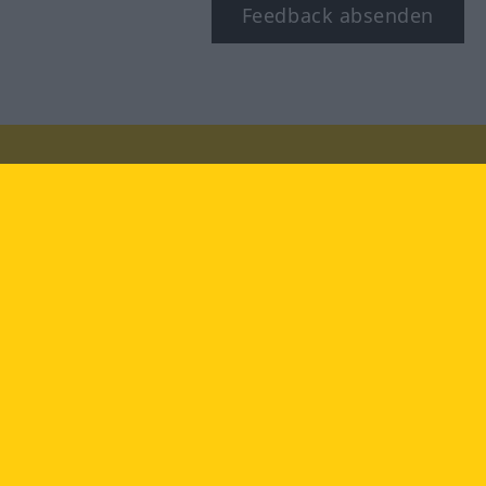
Feedback absenden
Besuchen Sie uns auf:
facebook
YouTube
Instagram
Langenscheidt
NUTZUNGSBEDINGUNGEN
DATENSCHUTZBESTIMMUNGEN