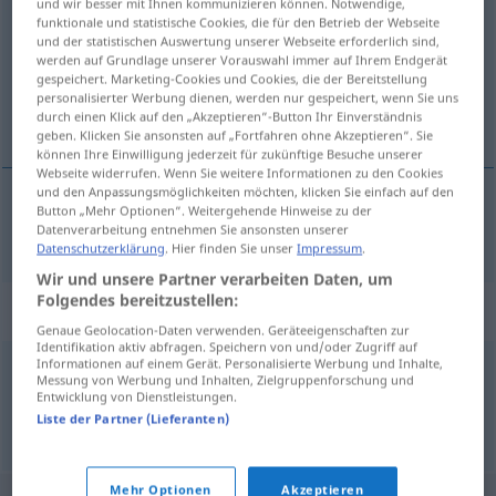
und wir besser mit Ihnen kommunizieren können. Notwendige,
funktionale und statistische Cookies, die für den Betrieb der Webseite
Übersicht aller Übersetzungen
und der statistischen Auswertung unserer Webseite erforderlich sind,
werden auf Grundlage unserer Vorauswahl immer auf Ihrem Endgerät
(Für mehr Details die Übersetzung anklicken/antippen)
gespeichert. Marketing-Cookies und Cookies, die der Bereitstellung
personalisierter Werbung dienen, werden nur gespeichert, wenn Sie uns
belasten
durch einen Klick auf den „Akzeptieren“-Button Ihr Einverständnis
geben. Klicken Sie ansonsten auf „Fortfahren ohne Akzeptieren“. Sie
können Ihre Einwilligung jederzeit für zukünftige Besuche unserer
Webseite widerrufen. Wenn Sie weitere Informationen zu den Cookies
und den Anpassungsmöglichkeiten möchten, klicken Sie einfach auf den
Button „Mehr Optionen“. Weitergehende Hinweise zu der
belasten
megterhel
Datenverarbeitung entnehmen Sie ansonsten unserer
Datenschutzerklärung
. Hier finden Sie unser
Impressum
.
Wir und unsere Partner verarbeiten Daten, um
Folgendes bereitzustellen:
Synonyme für "megterhel"
Genaue Geolocation-Daten verwenden. Geräteeigenschaften zur
Identifikation aktiv abfragen. Speichern von und/oder Zugriff auf
Informationen auf einem Gerät. Personalisierte Werbung und Inhalte,
Messung von Werbung und Inhalten, Zielgruppenforschung und
nyergel
Entwicklung von Dienstleistungen.
Liste der Partner (Lieferanten)
© LibreOffice
Mehr Optionen
Akzeptieren