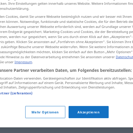
cken. Ihre Einstellungen gelten innerhalb unseres Website. Weitere Informationen fin
enschutzerklärung.
en Cookies, damit Sie unsere Webseite bestmöglich nutzen und wir besser mit Ihnen
en können. Notwendige, funktionale und statistische Cookies, die für den Betrieb d
tippen)
ischen Auswertung unserer Webseite erforderlich sind, werden auf Grundlage unserer
hrem Endgerät gespeichert. Marketing-Cookies und Cookies, die der Bereitstellung per
nen, werden nur gespeichert, wenn Sie uns durch einen Klick auf den „Akzeptieren“-
nis geben. Klicken Sie ansonsten auf „Fortfahren ohne Akzeptieren“. Sie können Ihre 
ür zukünftige Besuche unserer Webseite widerrufen. Wenn Sie weitere Informationen 
assungsmöglichkeiten möchten, klicken Sie einfach auf den Button „Mehr Optionen“
de Hinweise zu der Datenverarbeitung entnehmen Sie ansonsten unserer
Datenschut
 Sie unser
Impressum
.
leves
unsere Partner verarbeiten Daten, um Folgendes bereitzustellen:
ocation-Daten verwenden. Geräteeigenschaften zur Identifikation aktiv abfragen. Sp
griff auf Informationen auf einem Gerät. Personalisierte Werbung und Inhalte, Mes
 Inhalten, Zielgruppenforschung und Entwicklung von Dienstleistungen.
artner (Lieferanten)
Mehr Optionen
Akzeptieren
tippen)