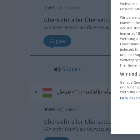
Webseite kli
leves
subst
<
-ek
>
unserer Dat
Wir verwend
Übersicht aller Übersetzungen
kommunizier
(Für mehr Details die Übersetzung anklicken/an
der statist
immer auf I
Werbung die
Suppe
Einverständ
jederzeit f
und den Anp
Weitergehen
Hier finden
Suppe
f
Wir und 
Genaue Geol
und/oder Zu
„leves“
: melléknév
Werbung und
Liste der P
leves
adj
<
-ek
>
Übersicht aller Übersetzungen
(Für mehr Details die Übersetzung anklicken/an