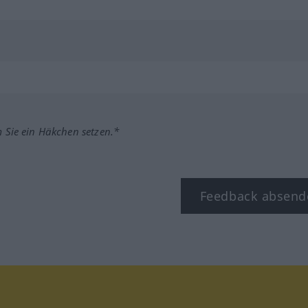
m Sie ein Häkchen setzen.*
Feedback absend