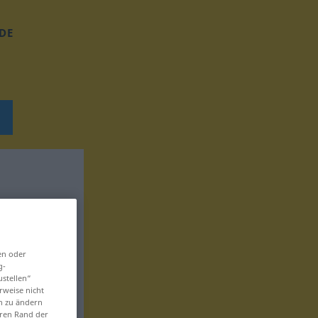
DE
en oder
g-
ustellen“
rweise nicht
en zu ändern
eren Rand der