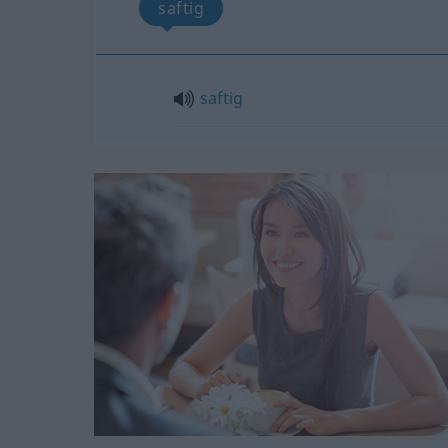
saftig
saftig