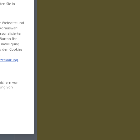
den Sie in
er Webseite und
 Vorauswahl
sonalisierter
Button Ihr
Einwilligung
zu den Cookies
.
zerklärung
.
eichern von
sung von