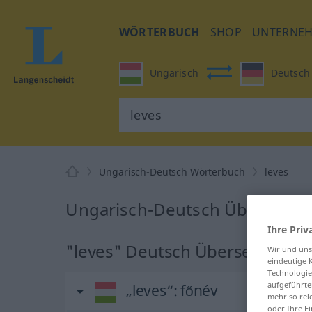
WÖRTERBUCH
SHOP
UNTERNE
Ungarisch
Deutsch
Ungarisch-Deutsch Wörterbuch
leves
Ungarisch-Deutsch Übersetzun
Ihre Priv
"leves" Deutsch Übersetzung
Wir und un
eindeutige 
Technologie
aufgeführte
„leves“
: főnév
mehr so rel
oder Ihre E