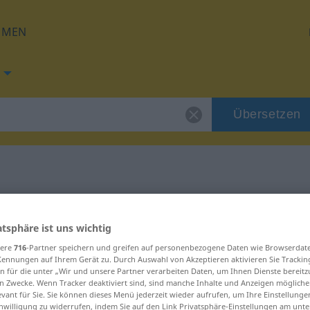
HMEN
Übersetzen
g für "leves"
atsphäre ist uns wichtig
sere
716
-Partner speichern und greifen auf personenbezogene Daten wie Browserdat
Kennungen auf Ihrem Gerät zu. Durch Auswahl von Akzeptieren aktivieren Sie Trackin
n für die unter „Wir und unsere Partner verarbeiten Daten, um Ihnen Dienste bereitz
n Zwecke. Wenn Tracker deaktiviert sind, sind manche Inhalte und Anzeigen mögliche
evant für Sie. Sie können dieses Menü jederzeit wieder aufrufen, um Ihre Einstellung
inwilligung zu widerrufen, indem Sie auf den Link Privatsphäre-Einstellungen am unt