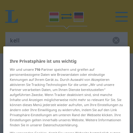
Ihre Privatsphäre ist uns wichtig
Ungarisch-Deutsch Wörterbuch
kell
Wir und unsere
716
-Partner speichern und greifen auf
Ungarisch-Deutsch Übersetzung
personenbezogene Daten wie Browserdaten oder eindeutige
Kennungen auf Ihrem Gerät zu. Durch Auswahl von Akzeptieren
für "kell"
aktivieren Sie Tracking-Technologien für die unter „Wir und unsere
Partner verarbeiten Daten, um Ihnen Dienste bereitzustellen“
aufgeführten Zwecke. Wenn Tracker deaktiviert sind, sind manche
"kell" Deutsch Übersetzung
Inhalte und Anzeigen möglicherweise nicht mehr so relevant für Sie. Sie
können dieses Menü jederzeit wieder aufrufen, um Ihre Einstellungen zu
ändern oder Ihre Einwilligung zu widerrufen, indem Sie auf den Link
„kell“
Privatsphäre-Einstellungen am unteren Rand der Webseite klicken. Ihre
Einstellungen gelten innerhalb unseres Website. Weitere Informationen
finden Sie in unserer Datenschutzerklärung.
kell
Wir verwenden Cookies, damit Sie unsere Webseite bestmöglich nutzen