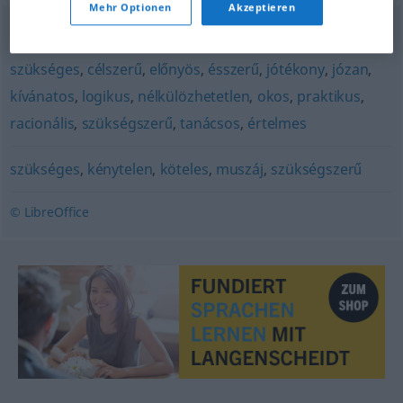
Mehr Optionen
Akzeptieren
ajánlatos
,
hasznos
,
helyes
,
kedvező
,
megfelelő
,
szükséges
,
célszerű
,
előnyös
,
ésszerű
,
jótékony
,
józan
,
kívánatos
,
logikus
,
nélkülözhetetlen
,
okos
,
praktikus
,
racionális
,
szükségszerű
,
tanácsos
,
értelmes
szükséges
,
kénytelen
,
köteles
,
muszáj
,
szükségszerű
© LibreOffice