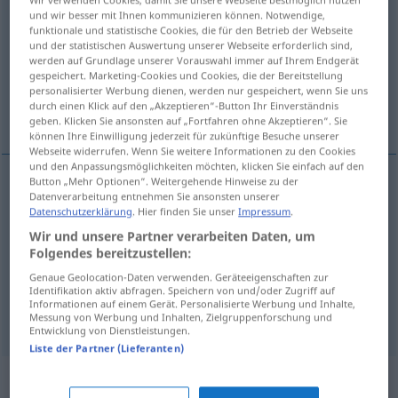
und wir besser mit Ihnen kommunizieren können. Notwendige,
Übersicht aller Übersetzungen
funktionale und statistische Cookies, die für den Betrieb der Webseite
und der statistischen Auswertung unserer Webseite erforderlich sind,
(Für mehr Details die Übersetzung anklicken/antippen)
werden auf Grundlage unserer Vorauswahl immer auf Ihrem Endgerät
gespeichert. Marketing-Cookies und Cookies, die der Bereitstellung
brauchen, benötigen, mögen, müssen, sollen,
personalisierter Werbung dienen, werden nur gespeichert, wenn Sie uns
durch einen Klick auf den „Akzeptieren“-Button Ihr Einverständnis
brauchen
geben. Klicken Sie ansonsten auf „Fortfahren ohne Akzeptieren“. Sie
können Ihre Einwilligung jederzeit für zukünftige Besuche unserer
Webseite widerrufen. Wenn Sie weitere Informationen zu den Cookies
und den Anpassungsmöglichkeiten möchten, klicken Sie einfach auf den
Button „Mehr Optionen“. Weitergehende Hinweise zu der
Datenverarbeitung entnehmen Sie ansonsten unserer
brauchen
, benötigen
kell
Datenschutzerklärung
. Hier finden Sie unser
Impressum
.
Wir und unsere Partner verarbeiten Daten, um
mögen
kell
Folgendes bereitzustellen:
Genaue Geolocation-Daten verwenden. Geräteeigenschaften zur
müssen
,
sollen
,
brauchen
als Hilfsverb
kell
Identifikation aktiv abfragen. Speichern von und/oder Zugriff auf
Informationen auf einem Gerät. Personalisierte Werbung und Inhalte,
Messung von Werbung und Inhalten, Zielgruppenforschung und
Entwicklung von Dienstleistungen.
Liste der Partner (Lieferanten)
Synonyme für "kell"