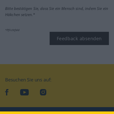
Bitte bestätigen Sie, dass Sie ein Mensch sind, indem Sie ein
Häkchen setzen.*
*Pflichtfeld
Feedback absenden
Besuchen Sie uns auf:
facebook
YouTube
Instagram