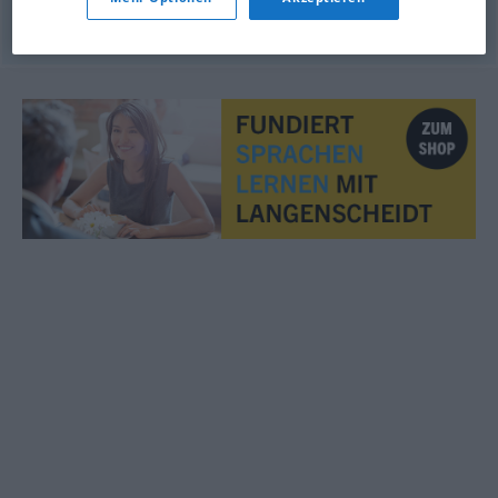
© LibreOffice