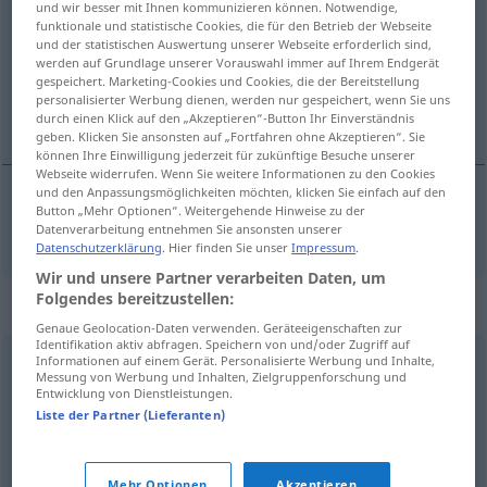
und wir besser mit Ihnen kommunizieren können. Notwendige,
funktionale und statistische Cookies, die für den Betrieb der Webseite
Übersicht aller Übersetzungen
und der statistischen Auswertung unserer Webseite erforderlich sind,
werden auf Grundlage unserer Vorauswahl immer auf Ihrem Endgerät
(Für mehr Details die Übersetzung anklicken/antippen)
gespeichert. Marketing-Cookies und Cookies, die der Bereitstellung
personalisierter Werbung dienen, werden nur gespeichert, wenn Sie uns
abenteuerlich
durch einen Klick auf den „Akzeptieren“-Button Ihr Einverständnis
geben. Klicken Sie ansonsten auf „Fortfahren ohne Akzeptieren“. Sie
können Ihre Einwilligung jederzeit für zukünftige Besuche unserer
Webseite widerrufen. Wenn Sie weitere Informationen zu den Cookies
und den Anpassungsmöglichkeiten möchten, klicken Sie einfach auf den
Button „Mehr Optionen“. Weitergehende Hinweise zu der
abenteuerlich
kalandos
Datenverarbeitung entnehmen Sie ansonsten unserer
Datenschutzerklärung
. Hier finden Sie unser
Impressum
.
Wir und unsere Partner verarbeiten Daten, um
Folgendes bereitzustellen:
Synonyme für "kalandos"
Genaue Geolocation-Daten verwenden. Geräteeigenschaften zur
Identifikation aktiv abfragen. Speichern von und/oder Zugriff auf
Informationen auf einem Gerät. Personalisierte Werbung und Inhalte,
merész
,
vakmerő
,
meggondolatlan
Messung von Werbung und Inhalten, Zielgruppenforschung und
Entwicklung von Dienstleistungen.
Liste der Partner (Lieferanten)
heves
,
esztelen
,
könnyelmű
,
meggondolatlan
,
vakmerő
,
vigyázatlan
Mehr Optionen
Akzeptieren