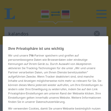
Ihre Privatsphäre ist uns wichtig
Ungarisch-Deutsch Wörterbuch
kalandos
Wir und unsere
716
-Partner speichern und greifen auf
Ungarisch-Deutsch Übersetzung
personenbezogene Daten wie Browserdaten oder eindeutige
Kennungen auf Ihrem Gerät zu. Durch Auswahl von Akzeptieren
für "kalandos"
aktivieren Sie Tracking-Technologien für die unter „Wir und unsere
Partner verarbeiten Daten, um Ihnen Dienste bereitzustellen“
aufgeführten Zwecke. Wenn Tracker deaktiviert sind, sind manche
Inhalte und Anzeigen möglicherweise nicht mehr so relevant für Sie. Sie
"kalandos" Deutsch Übersetzung
können dieses Menü jederzeit wieder aufrufen, um Ihre Einstellungen zu
ändern oder Ihre Einwilligung zu widerrufen, indem Sie auf den Link
Privatsphäre-Einstellungen am unteren Rand der Webseite klicken. Ihre
„kalandos“
Einstellungen gelten innerhalb unseres Website. Weitere Informationen
finden Sie in unserer Datenschutzerklärung.
Wir verwenden Cookies, damit Sie unsere Webseite bestmöglich nutzen
kalandos
<
-an
>