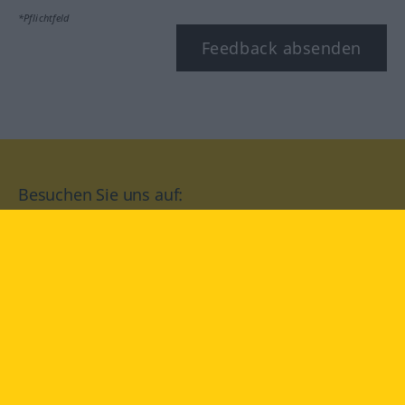
*Pflichtfeld
Feedback absenden
Besuchen Sie uns auf:
facebook
YouTube
Instagram
Langenscheidt
NUTZUNGSBEDINGUNGEN