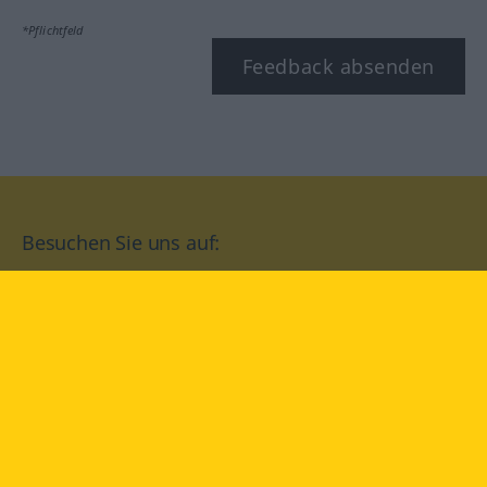
*Pflichtfeld
Feedback absenden
Besuchen Sie uns auf:
facebook
YouTube
Instagram
Langenscheidt