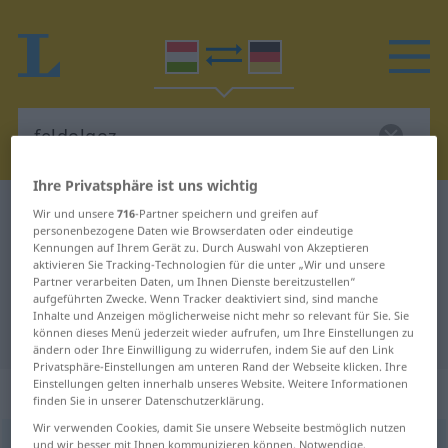
Ihre Privatsphäre ist uns wichtig
Ungarisch-Deutsch Wörterbuch
feldolgoz
Wir und unsere
716
-Partner speichern und greifen auf
personenbezogene Daten wie Browserdaten oder eindeutige
Ungarisch-Deutsch Übersetzung
Kennungen auf Ihrem Gerät zu. Durch Auswahl von Akzeptieren
aktivieren Sie Tracking-Technologien für die unter „Wir und unsere
für "feldolgoz"
Partner verarbeiten Daten, um Ihnen Dienste bereitzustellen“
aufgeführten Zwecke. Wenn Tracker deaktiviert sind, sind manche
Inhalte und Anzeigen möglicherweise nicht mehr so relevant für Sie. Sie
"feldolgoz" Deutsch Übersetzung
können dieses Menü jederzeit wieder aufrufen, um Ihre Einstellungen zu
ändern oder Ihre Einwilligung zu widerrufen, indem Sie auf den Link
Privatsphäre-Einstellungen am unteren Rand der Webseite klicken. Ihre
Einstellungen gelten innerhalb unseres Website. Weitere Informationen
„feldolgoz“
finden Sie in unserer Datenschutzerklärung.
Wir verwenden Cookies, damit Sie unsere Webseite bestmöglich nutzen
feldolgoz
und wir besser mit Ihnen kommunizieren können. Notwendige,