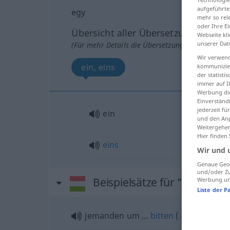
aufgeführte
egy
mehr so rel
oder Ihre E
Übersicht aller Übersetzungen
Webseite kli
unserer Dat
(Für mehr Details die Übersetzung anklicken/an
Wir verwend
ein, eins
kommunizier
der statist
immer auf I
Werbung die
Einverständ
jederzeit f
ein
und den Anp
Weitergehen
Hier finden
eins
Wir und 
Genaue Geol
und/oder Zu
Beispielsätze für "egy"
Werbung und
Liste der P
jemanden um …
bitten
(
)
AKK