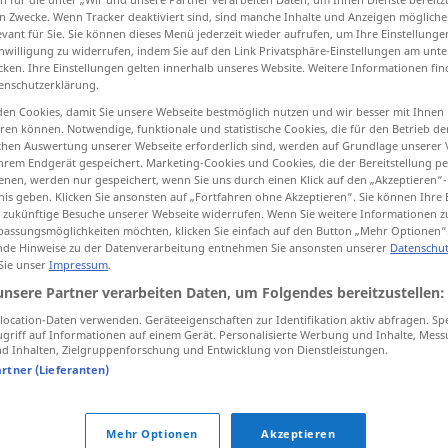
n Zwecke. Wenn Tracker deaktiviert sind, sind manche Inhalte und Anzeigen mögliche
evant für Sie. Sie können dieses Menü jederzeit wieder aufrufen, um Ihre Einstellung
inwilligung zu widerrufen, indem Sie auf den Link Privatsphäre-Einstellungen am unt
cken. Ihre Einstellungen gelten innerhalb unseres Website. Weitere Informationen fin
enschutzerklärung.
tippen)
en Cookies, damit Sie unsere Webseite bestmöglich nutzen und wir besser mit Ihnen
en können. Notwendige, funktionale und statistische Cookies, die für den Betrieb d
ischen Auswertung unserer Webseite erforderlich sind, werden auf Grundlage unserer
hrem Endgerät gespeichert. Marketing-Cookies und Cookies, die der Bereitstellung per
nen, werden nur gespeichert, wenn Sie uns durch einen Klick auf den „Akzeptieren“-
nis geben. Klicken Sie ansonsten auf „Fortfahren ohne Akzeptieren“. Sie können Ihre 
ür zukünftige Besuche unserer Webseite widerrufen. Wenn Sie weitere Informationen 
egy
assungsmöglichkeiten möchten, klicken Sie einfach auf den Button „Mehr Optionen“
de Hinweise zu der Datenverarbeitung entnehmen Sie ansonsten unserer
Datenschut
 Sie unser
Impressum
.
egy
unsere Partner verarbeiten Daten, um Folgendes bereitzustellen:
ocation-Daten verwenden. Geräteeigenschaften zur Identifikation aktiv abfragen. Sp
griff auf Informationen auf einem Gerät. Personalisierte Werbung und Inhalte, Mes
 Inhalten, Zielgruppenforschung und Entwicklung von Dienstleistungen.
artner (Lieferanten)
egy … kérek
Mehr Optionen
Akzeptieren