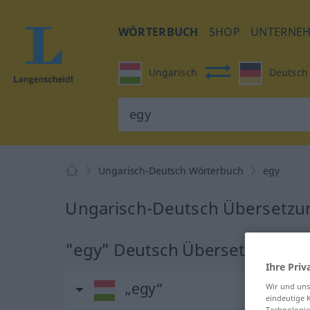
WÖRTERBUCH
SHOP
UNTERNE
Ungarisch
Deutsch
Ungarisch-Deutsch Wörterbuch
egy
Ungarisch-Deutsch Übersetzun
"egy" Deutsch Übersetzung
Ihre Priv
„egy“
Wir und un
eindeutige 
Technologie