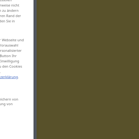
rweise nicht
en zu ändern
eren Rand der
den Sie in
er Webseite und
 Vorauswahl
sonalisierter
Button Ihr
Einwilligung
zu den Cookies
.
zerklärung
.
eichern von
sung von