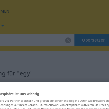
HMEN
Übersetzen
g für "egy"
atsphäre ist uns wichtig
sere
716
-Partner speichern und greifen auf personenbezogene Daten wie Browserdat
Kennungen auf Ihrem Gerät zu. Durch Auswahl von Akzeptieren aktivieren Sie Trackin
n für die unter „Wir und unsere Partner verarbeiten Daten, um Ihnen Dienste bereitz