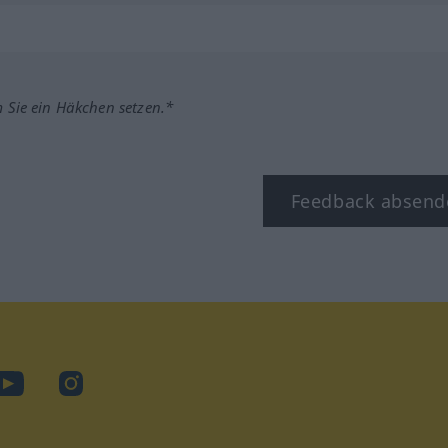
m Sie ein Häkchen setzen.*
Feedback absend
ook
YouTube
Instagram