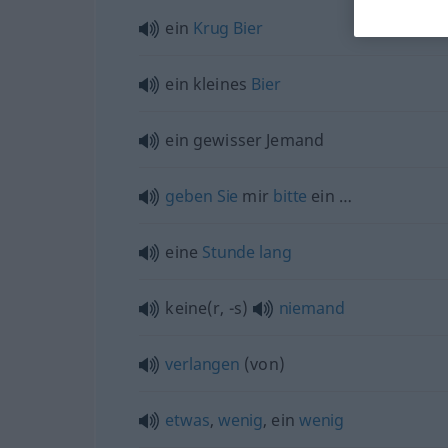
ein
Krug
Bier
ein kleines
Bier
ein gewisser Jemand
geben
Sie
mir
bitte
ein …
eine
Stunde
lang
keine(r, -s)
niemand
verlangen
(
von
)
etwas
,
wenig
, ein
wenig