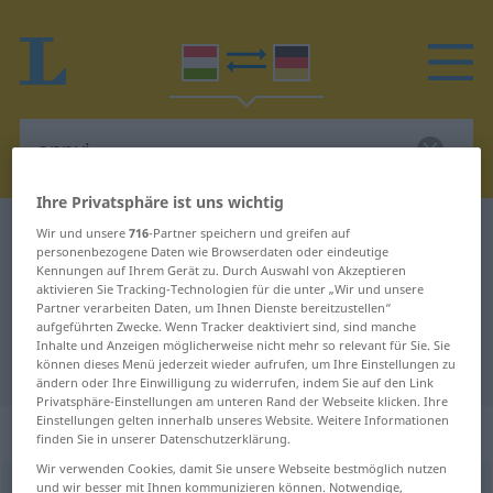
Ihre Privatsphäre ist uns wichtig
Ungarisch-Deutsch Wörterbuch
annyi
Wir und unsere
716
-Partner speichern und greifen auf
personenbezogene Daten wie Browserdaten oder eindeutige
Ungarisch-Deutsch Übersetzung
Kennungen auf Ihrem Gerät zu. Durch Auswahl von Akzeptieren
aktivieren Sie Tracking-Technologien für die unter „Wir und unsere
für "annyi"
Partner verarbeiten Daten, um Ihnen Dienste bereitzustellen“
aufgeführten Zwecke. Wenn Tracker deaktiviert sind, sind manche
Inhalte und Anzeigen möglicherweise nicht mehr so relevant für Sie. Sie
"annyi" Deutsch Übersetzung
können dieses Menü jederzeit wieder aufrufen, um Ihre Einstellungen zu
ändern oder Ihre Einwilligung zu widerrufen, indem Sie auf den Link
Privatsphäre-Einstellungen am unteren Rand der Webseite klicken. Ihre
Einstellungen gelten innerhalb unseres Website. Weitere Informationen
„annyi“
finden Sie in unserer Datenschutzerklärung.
Wir verwenden Cookies, damit Sie unsere Webseite bestmöglich nutzen
und wir besser mit Ihnen kommunizieren können. Notwendige,
annyi