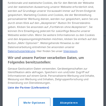
funktionale und statistische Cookies, die für den Betrieb der Webseite
und der statistischen Auswertung unserer Webseite erforderlich sind,
Übersicht aller Übersetzungen
werden auf Grundlage unserer Vorauswahl immer auf Ihrem Endgerät
(Für mehr Details die Übersetzung anklicken/antippen)
gespeichert. Marketing-Cookies und Cookies, die der Bereitstellung
personalisierter Werbung dienen, werden nur gespeichert, wenn Sie uns
durch einen Klick auf den „Akzeptieren“-Button Ihr Einverständnis
so viel
geben. Klicken Sie ansonsten auf „Fortfahren ohne Akzeptieren“. Sie
können Ihre Einwilligung jederzeit für zukünftige Besuche unserer
Webseite widerrufen. Wenn Sie weitere Informationen zu den Cookies
und den Anpassungsmöglichkeiten möchten, klicken Sie einfach auf den
Button „Mehr Optionen“. Weitergehende Hinweise zu der
Datenverarbeitung entnehmen Sie ansonsten unserer
so
viel
annyi
Datenschutzerklärung
. Hier finden Sie unser
Impressum
.
Wir und unsere Partner verarbeiten Daten, um
Folgendes bereitzustellen:
Genaue Geolocation-Daten verwenden. Geräteeigenschaften zur
Identifikation aktiv abfragen. Speichern von und/oder Zugriff auf
Informationen auf einem Gerät. Personalisierte Werbung und Inhalte,
Messung von Werbung und Inhalten, Zielgruppenforschung und
Entwicklung von Dienstleistungen.
Liste der Partner (Lieferanten)
Mehr Optionen
Akzeptieren