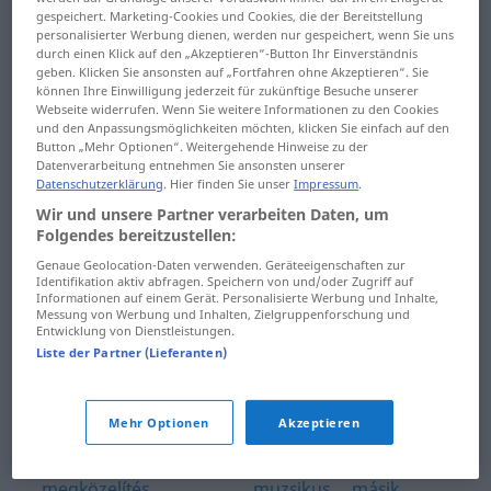
megázik
gespeichert. Marketing-Cookies und Cookies, die der Bereitstellung
markolat ... medvebocs
personalisierter Werbung dienen, werden nur gespeichert, wenn Sie uns
megég ... megőrzés
durch einen Klick auf den „Akzeptieren“-Button Ihr Einverständnis
meg ...
geben. Klicken Sie ansonsten auf „Fortfahren ohne Akzeptieren“. Sie
können Ihre Einwilligung jederzeit für zukünftige Besuche unserer
megbocsáthatatlan
megőrül ... mellőz
Webseite widerrufen. Wenn Sie weitere Informationen zu den Cookies
und den Anpassungsmöglichkeiten möchten, klicken Sie einfach auf den
megbocsátó ...
mely ... mentegetőzik
Button „Mehr Optionen“. Weitergehende Hinweise zu der
megcímez
Datenverarbeitung entnehmen Sie ansonsten unserer
menten ... merőleges
Datenschutzerklärung
. Hier finden Sie unser
Impressum
.
megdöbben ...
Wir und unsere Partner verarbeiten Daten, um
mese ... mienk
megfertőz
Folgendes bereitzustellen:
Genaue Geolocation-Daten verwenden. Geräteeigenschaften zur
miféle ... mindennapi
megfeszít ... meggyőző
Identifikation aktiv abfragen. Speichern von und/oder Zugriff auf
Informationen auf einem Gerät. Personalisierte Werbung und Inhalte,
mindenség ... miszerint
Messung von Werbung und Inhalten, Zielgruppenforschung und
meggyőződik ...
Entwicklung von Dienstleistungen.
meghálál
Liste der Partner (Lieferanten)
mitévő ... mosogatógép
meghámoz ...
mosoly ... mulat
megjegyzés
Mehr Optionen
Akzeptieren
mulatság ... mutatóujj
megjelenik ...
megközelítés
muzsikus ... másik