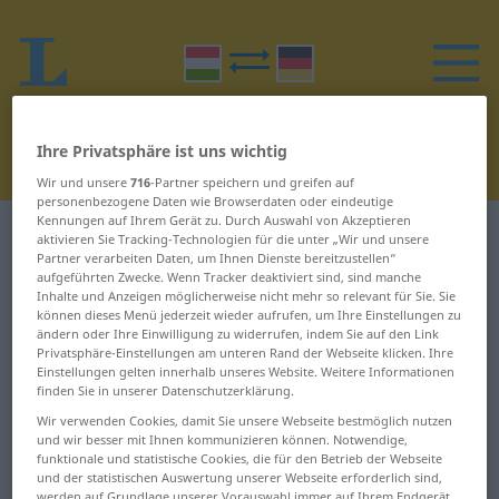
Ihre Privatsphäre ist uns wichtig
Wir und unsere
716
-Partner speichern und greifen auf
personenbezogene Daten wie Browserdaten oder eindeutige
Kennungen auf Ihrem Gerät zu. Durch Auswahl von Akzeptieren
Ungarisch-Deutsch Wörterbuch
M
aktivieren Sie Tracking-Technologien für die unter „Wir und unsere
Partner verarbeiten Daten, um Ihnen Dienste bereitzustellen“
aufgeführten Zwecke. Wenn Tracker deaktiviert sind, sind manche
Wörter auf Ungarisch, die mit M
Inhalte und Anzeigen möglicherweise nicht mehr so relevant für Sie. Sie
können dieses Menü jederzeit wieder aufrufen, um Ihre Einstellungen zu
beginnen
ändern oder Ihre Einwilligung zu widerrufen, indem Sie auf den Link
Privatsphäre-Einstellungen am unteren Rand der Webseite klicken. Ihre
Einstellungen gelten innerhalb unseres Website. Weitere Informationen
ma ... magyaráz
megszárad ... megtesz
finden Sie in unserer Datenschutzerklärung.
Wir verwenden Cookies, damit Sie unsere Webseite bestmöglich nutzen
magyarázat ... malac
megtilt ... megveszteget
und wir besser mit Ihnen kommunizieren können. Notwendige,
funktionale und statistische Cookies, die für den Betrieb der Webseite
malom ... markol
megvesztegetés ...
und der statistischen Auswertung unserer Webseite erforderlich sind,
werden auf Grundlage unserer Vorauswahl immer auf Ihrem Endgerät