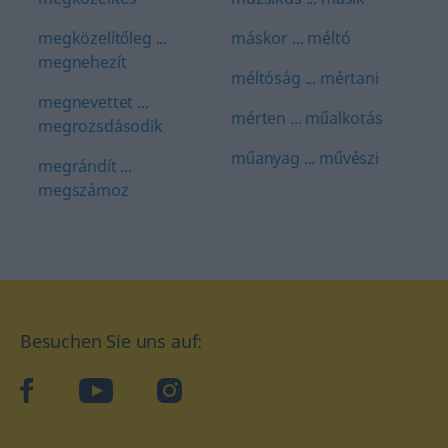
megközelítőleg ...
máskor ... méltó
megnehezít
méltóság ... mértani
megnevettet ...
mérten ... műalkotás
megrozsdásodik
műanyag ... művészi
megrándít ...
megszámoz
Besuchen Sie uns auf:
facebook
YouTube
Instagram