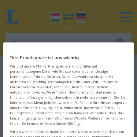
Ihre Privatsphäre ist uns wichtig
Ungarisch-Deutsch Wörterbuch
-n
Wir und unsere
716
-Partner speichern und greifen auf
personenbezogene Daten wie Browserdaten oder eindeutige
Ungarisch-Deutsch Übersetzung
Kennungen auf Ihrem Gerät zu. Durch Auswahl von Akzeptieren
aktivieren Sie Tracking-Technologien für die unter „Wir und unsere
für "-n"
Partner verarbeiten Daten, um Ihnen Dienste bereitzustellen“
aufgeführten Zwecke. Wenn Tracker deaktiviert sind, sind manche
Inhalte und Anzeigen möglicherweise nicht mehr so relevant für Sie. Sie
"-n" Deutsch Übersetzung
können dieses Menü jederzeit wieder aufrufen, um Ihre Einstellungen zu
ändern oder Ihre Einwilligung zu widerrufen, indem Sie auf den Link
Privatsphäre-Einstellungen am unteren Rand der Webseite klicken. Ihre
Einstellungen gelten innerhalb unseres Website. Weitere Informationen
„-n“
finden Sie in unserer Datenschutzerklärung.
Wir verwenden Cookies, damit Sie unsere Webseite bestmöglich nutzen
-n
und wir besser mit Ihnen kommunizieren können. Notwendige,