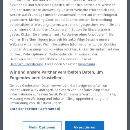
funktionale und statistische Cookies, die für den Betrieb der Webseite
und der statistischen Auswertung unserer Webseite erforderlich sind,
Übersicht aller Übersetzungen
werden auf Grundlage unserer Vorauswahl immer auf Ihrem Endgerät
(Für mehr Details die Übersetzung anklicken/antippen)
gespeichert. Marketing-Cookies und Cookies, die der Bereitstellung
personalisierter Werbung dienen, werden nur gespeichert, wenn Sie uns
durch einen Klick auf den „Akzeptieren“-Button Ihr Einverständnis
auf, an, in
geben. Klicken Sie ansonsten auf „Fortfahren ohne Akzeptieren“. Sie
können Ihre Einwilligung jederzeit für zukünftige Besuche unserer
Webseite widerrufen. Wenn Sie weitere Informationen zu den Cookies
und den Anpassungsmöglichkeiten möchten, klicken Sie einfach auf den
Button „Mehr Optionen“. Weitergehende Hinweise zu der
Datenverarbeitung entnehmen Sie ansonsten unserer
auf
-n
DAT
Datenschutzerklärung
. Hier finden Sie unser
Impressum
.
Wir und unsere Partner verarbeiten Daten, um
an
-n
DAT
Folgendes bereitzustellen:
Genaue Geolocation-Daten verwenden. Geräteeigenschaften zur
in
-n
DAT
Identifikation aktiv abfragen. Speichern von und/oder Zugriff auf
Informationen auf einem Gerät. Personalisierte Werbung und Inhalte,
Messung von Werbung und Inhalten, Zielgruppenforschung und
Entwicklung von Dienstleistungen.
Liste der Partner (Lieferanten)
Mehr Optionen
Akzeptieren