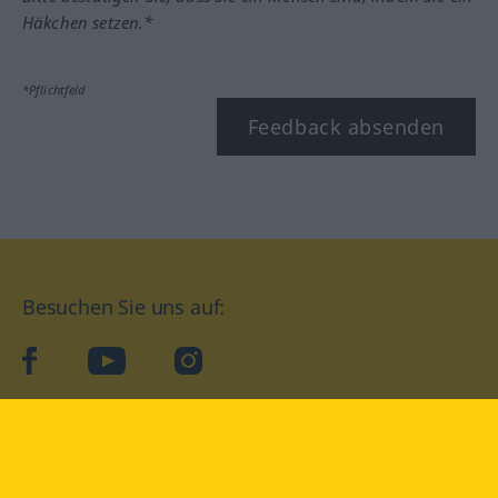
Häkchen setzen.*
*Pflichtfeld
Feedback absenden
Besuchen Sie uns auf:
facebook
YouTube
Instagram
Langenscheidt