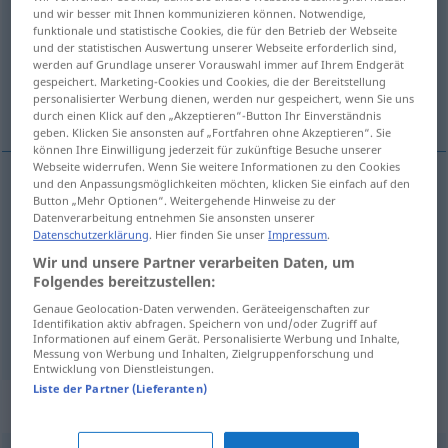
und wir besser mit Ihnen kommunizieren können. Notwendige,
funktionale und statistische Cookies, die für den Betrieb der Webseite
Übersicht aller Übersetzungen
und der statistischen Auswertung unserer Webseite erforderlich sind,
(Für mehr Details die Übersetzung anklicken/antippen)
werden auf Grundlage unserer Vorauswahl immer auf Ihrem Endgerät
gespeichert. Marketing-Cookies und Cookies, die der Bereitstellung
personalisierter Werbung dienen, werden nur gespeichert, wenn Sie uns
Reserve, Reserve-, Ersatz-
durch einen Klick auf den „Akzeptieren“-Button Ihr Einverständnis
geben. Klicken Sie ansonsten auf „Fortfahren ohne Akzeptieren“. Sie
können Ihre Einwilligung jederzeit für zukünftige Besuche unserer
Webseite widerrufen. Wenn Sie weitere Informationen zu den Cookies
und den Anpassungsmöglichkeiten möchten, klicken Sie einfach auf den
Button „Mehr Optionen“. Weitergehende Hinweise zu der
Reserve
yedek
F
Datenverarbeitung entnehmen Sie ansonsten unserer
Datenschutzerklärung
. Hier finden Sie unser
Impressum
.
Reserve-
yedek
Wir und unsere Partner verarbeiten Daten, um
Folgendes bereitzustellen:
Ersatz-
yedek
Genaue Geolocation-Daten verwenden. Geräteeigenschaften zur
Identifikation aktiv abfragen. Speichern von und/oder Zugriff auf
Informationen auf einem Gerät. Personalisierte Werbung und Inhalte,
Messung von Werbung und Inhalten, Zielgruppenforschung und
Entwicklung von Dienstleistungen.
Liste der Partner (Lieferanten)
Beispielsätze für "yedek"