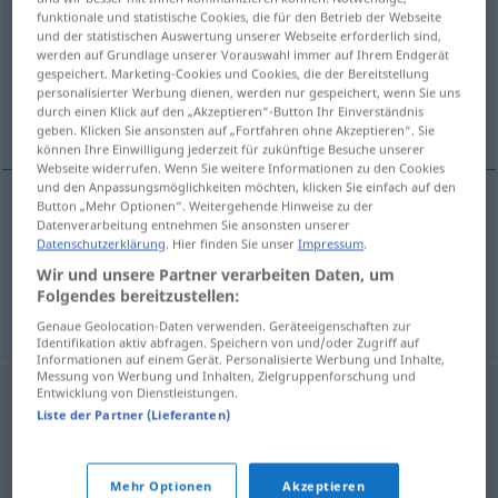
funktionale und statistische Cookies, die für den Betrieb der Webseite
und der statistischen Auswertung unserer Webseite erforderlich sind,
Übersicht aller Übersetzungen
werden auf Grundlage unserer Vorauswahl immer auf Ihrem Endgerät
(Für mehr Details die Übersetzung anklicken/antippen)
gespeichert. Marketing-Cookies und Cookies, die der Bereitstellung
personalisierter Werbung dienen, werden nur gespeichert, wenn Sie uns
durch einen Klick auf den „Akzeptieren“-Button Ihr Einverständnis
man schläft
geben. Klicken Sie ansonsten auf „Fortfahren ohne Akzeptieren“. Sie
können Ihre Einwilligung jederzeit für zukünftige Besuche unserer
Webseite widerrufen. Wenn Sie weitere Informationen zu den Cookies
und den Anpassungsmöglichkeiten möchten, klicken Sie einfach auf den
Button „Mehr Optionen“. Weitergehende Hinweise zu der
Beispiele
Datenverarbeitung entnehmen Sie ansonsten unserer
Datenschutzerklärung
. Hier finden Sie unser
Impressum
.
uyunur
Wir und unsere Partner verarbeiten Daten, um
man schläft
Folgendes bereitzustellen:
Genaue Geolocation-Daten verwenden. Geräteeigenschaften zur
Identifikation aktiv abfragen. Speichern von und/oder Zugriff auf
Informationen auf einem Gerät. Personalisierte Werbung und Inhalte,
Messung von Werbung und Inhalten, Zielgruppenforschung und
Entwicklung von Dienstleistungen.
Liste der Partner (Lieferanten)
Mehr Optionen
Akzeptieren