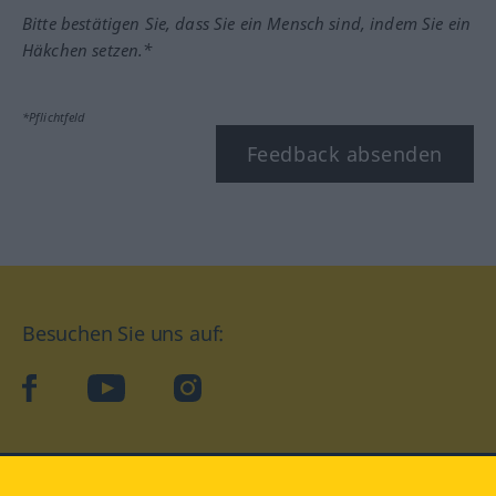
Bitte bestätigen Sie, dass Sie ein Mensch sind, indem Sie ein
Häkchen setzen.*
*Pflichtfeld
Feedback absenden
Besuchen Sie uns auf:
facebook
YouTube
Instagram