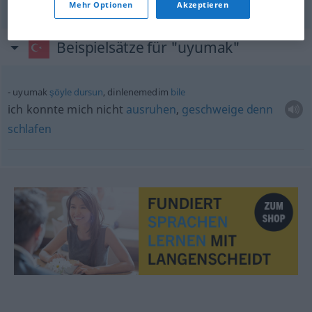
Mehr Optionen
Akzeptieren
Beispielsätze für "uyumak"
uyumak
şöyle
dursun
, dinlenemedim
bile
ich konnte mich nicht
ausruhen
,
geschweige
denn
schlafen