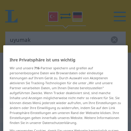
Ihre Privatsphäre ist uns wichtig
Türkisch-Deutsch Wörterbuch
uyumak
Wir und unsere
716
-Partner speichern und greifen auf
Türkisch-Deutsch Übersetzung für
personenbezogene Daten wie Browserdaten oder eindeutige
Kennungen auf Ihrem Gerät zu. Durch Auswahl von Akzeptieren
"uyumak"
aktivieren Sie Tracking-Technologien für die unter „Wir und unsere
Partner verarbeiten Daten, um Ihnen Dienste bereitzustellen“
aufgeführten Zwecke. Wenn Tracker deaktiviert sind, sind manche
"uyumak" Deutsch Übersetzung
Inhalte und Anzeigen möglicherweise nicht mehr so relevant für Sie. Sie
können dieses Menü jederzeit wieder aufrufen, um Ihre Einstellungen zu
ändern oder Ihre Einwilligung zu widerrufen, indem Sie auf den Link
Privatsphäre-Einstellungen am unteren Rand der Webseite klicken. Ihre
„uyumak“
: geçişsiz fiil
Einstellungen gelten innerhalb unseres Website. Weitere Informationen
finden Sie in unserer Datenschutzerklärung.
uyumak
v/i
Wir verwenden Cookies, damit Sie unsere Webseite bestmöglich nutzen