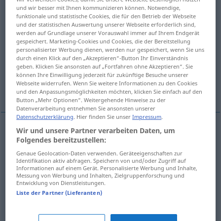
und wir besser mit Ihnen kommunizieren können. Notwendige,
funktionale und statistische Cookies, die für den Betrieb der Webseite
Übersicht aller Übersetzungen
und der statistischen Auswertung unserer Webseite erforderlich sind,
(Für mehr Details die Übersetzung anklicken/antippen)
werden auf Grundlage unserer Vorauswahl immer auf Ihrem Endgerät
gespeichert. Marketing-Cookies und Cookies, die der Bereitstellung
personalisierter Werbung dienen, werden nur gespeichert, wenn Sie uns
schlafen, unter Narkose sein, nicht von der
durch einen Klick auf den „Akzeptieren“-Button Ihr Einverständnis
Stelle kommen
geben. Klicken Sie ansonsten auf „Fortfahren ohne Akzeptieren“. Sie
können Ihre Einwilligung jederzeit für zukünftige Besuche unserer
Webseite widerrufen. Wenn Sie weitere Informationen zu den Cookies
stagnieren
und den Anpassungsmöglichkeiten möchten, klicken Sie einfach auf den
Button „Mehr Optionen“. Weitergehende Hinweise zu der
Datenverarbeitung entnehmen Sie ansonsten unserer
Datenschutzerklärung
. Hier finden Sie unser
Impressum
.
Wir und unsere Partner verarbeiten Daten, um
schlafen
uyumak
Folgendes bereitzustellen:
Genaue Geolocation-Daten verwenden. Geräteeigenschaften zur
Identifikation aktiv abfragen. Speichern von und/oder Zugriff auf
unter
Narkose
sein
uyumak
Informationen auf einem Gerät. Personalisierte Werbung und Inhalte,
Messung von Werbung und Inhalten, Zielgruppenforschung und
Entwicklung von Dienstleistungen.
nicht von der
Stelle
kommen
,
stagnieren
Liste der Partner (Lieferanten)
uyumak
FIG