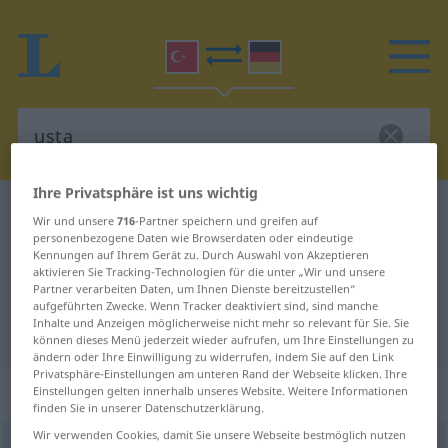
Ihre Privatsphäre ist uns wichtig
Türkisch-Deutsch Wörterbuch
usta
Wir und unsere
716
-Partner speichern und greifen auf
Türkisch-Deutsch Übersetzung für
personenbezogene Daten wie Browserdaten oder eindeutige
Kennungen auf Ihrem Gerät zu. Durch Auswahl von Akzeptieren
"usta"
aktivieren Sie Tracking-Technologien für die unter „Wir und unsere
Partner verarbeiten Daten, um Ihnen Dienste bereitzustellen“
aufgeführten Zwecke. Wenn Tracker deaktiviert sind, sind manche
Inhalte und Anzeigen möglicherweise nicht mehr so relevant für Sie. Sie
"usta" Deutsch Übersetzung
können dieses Menü jederzeit wieder aufrufen, um Ihre Einstellungen zu
ändern oder Ihre Einwilligung zu widerrufen, indem Sie auf den Link
Privatsphäre-Einstellungen am unteren Rand der Webseite klicken. Ihre
„usta“
Einstellungen gelten innerhalb unseres Website. Weitere Informationen
finden Sie in unserer Datenschutzerklärung.
Wir verwenden Cookies, damit Sie unsere Webseite bestmöglich nutzen
usta