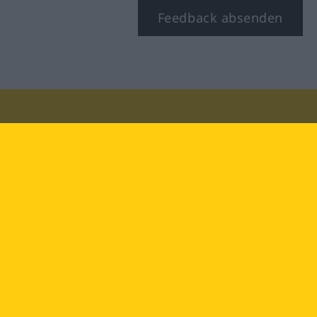
Feedback absenden
Besuchen Sie uns auf:
facebook
YouTube
Instagram
Langenscheidt
NUTZUNGSBEDINGUNGEN