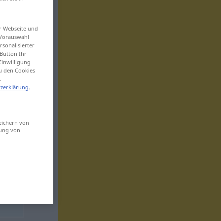
er Webseite und
 Vorauswahl
sonalisierter
Button Ihr
Einwilligung
zu den Cookies
.
zerklärung
.
eichern von
sung von