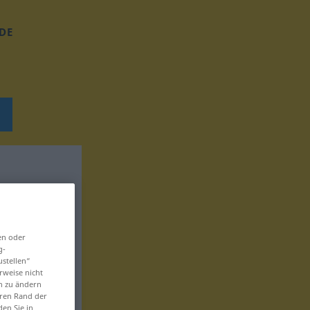
DE
en oder
g-
ustellen“
rweise nicht
en zu ändern
eren Rand der
den Sie in