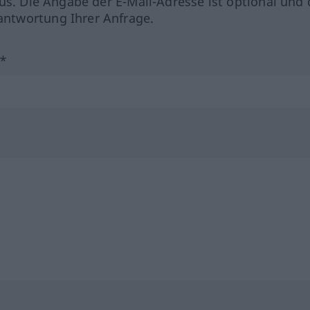
us. Die Angabe der E-Mail-Adresse ist optional und 
ntwortung Ihrer Anfrage.
?*