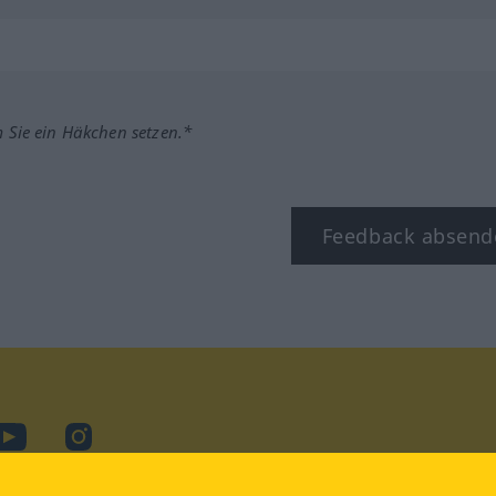
m Sie ein Häkchen setzen.*
Feedback absend
ook
YouTube
Instagram