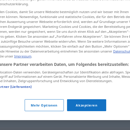
enschutzerklärung.
en Cookies, damit Sie unsere Webseite bestmöglich nutzen und wir besser mit Ihnen
en können. Notwendige, funktionale und statistische Cookies, die für den Betrieb d
ischen Auswertung unserer Webseite erforderlich sind, werden auf Grundlage unserer
tippen)
hrem Endgerät gespeichert. Marketing-Cookies und Cookies, die der Bereitstellung per
nen, werden nur gespeichert, wenn Sie uns durch einen Klick auf den „Akzeptieren“-
nis geben. Klicken Sie ansonsten auf „Fortfahren ohne Akzeptieren“. Sie können Ihre 
ür zukünftige Besuche unserer Webseite widerrufen. Wenn Sie weitere Informationen 
assungsmöglichkeiten möchten, klicken Sie einfach auf den Button „Mehr Optionen“
de Hinweise zu der Datenverarbeitung entnehmen Sie ansonsten unserer
Datenschut
 Sie unser
Impressum
.
Kunstwerk
unsere Partner verarbeiten Daten, um Folgendes bereitzustellen:
ocation-Daten verwenden. Geräteeigenschaften zur Identifikation aktiv abfragen. Sp
griff auf Informationen auf einem Gerät. Personalisierte Werbung und Inhalte, Mes
 Inhalten, Zielgruppenforschung und Entwicklung von Dienstleistungen.
artner (Lieferanten)
Mehr Optionen
Akzeptieren