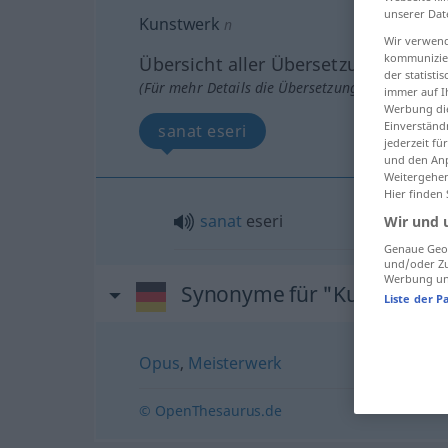
unserer Dat
Kunstwerk
n
Wir verwend
kommunizier
Übersicht aller Übersetzungen
der statist
(Für mehr Details die Übersetzung anklicken/an
immer auf I
Werbung die
Einverständ
sanat eseri
jederzeit f
und den Anp
Weitergehen
Hier finden
sanat
eseri
Wir und 
Genaue Geol
und/oder Zu
Werbung und
Synonyme für "Kunstwerk"
Liste der P
Opus
,
Meisterwerk
© OpenThesaurus.de