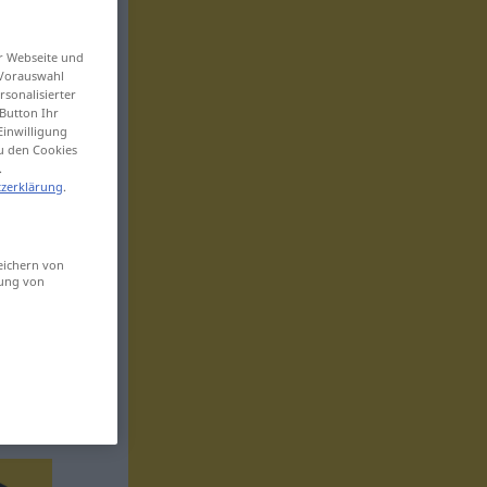
er Webseite und
 Vorauswahl
sonalisierter
Button Ihr
Einwilligung
zu den Cookies
.
zerklärung
.
eichern von
sung von