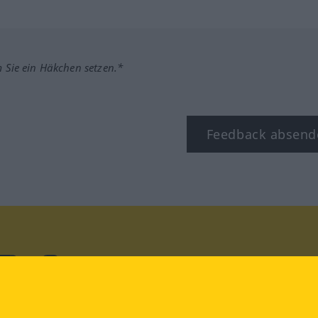
m Sie ein Häkchen setzen.*
Feedback absend
ook
YouTube
Instagram