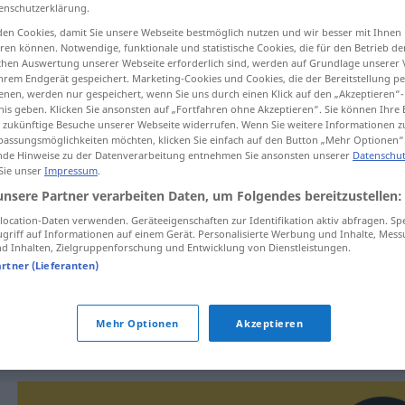
enschutzerklärung.
en Cookies, damit Sie unsere Webseite bestmöglich nutzen und wir besser mit Ihnen
en können. Notwendige, funktionale und statistische Cookies, die für den Betrieb d
ischen Auswertung unserer Webseite erforderlich sind, werden auf Grundlage unserer
tippen)
hrem Endgerät gespeichert. Marketing-Cookies und Cookies, die der Bereitstellung per
nen, werden nur gespeichert, wenn Sie uns durch einen Klick auf den „Akzeptieren“-
nis geben. Klicken Sie ansonsten auf „Fortfahren ohne Akzeptieren“. Sie können Ihre 
r Schnaps
ür zukünftige Besuche unserer Webseite widerrufen. Wenn Sie weitere Informationen 
assungsmöglichkeiten möchten, klicken Sie einfach auf den Button „Mehr Optionen“
de Hinweise zu der Datenverarbeitung entnehmen Sie ansonsten unserer
Datenschut
 Sie unser
Impressum
.
unsere Partner verarbeiten Daten, um Folgendes bereitzustellen:
us'tura
ocation-Daten verwenden. Geräteeigenschaften zur Identifikation aktiv abfragen. Sp
griff auf Informationen auf einem Gerät. Personalisierte Werbung und Inhalte, Mes
 Inhalten, Zielgruppenforschung und Entwicklung von Dienstleistungen.
us'tura
UMG
artner (Lieferanten)
us'tura
UMG
Mehr Optionen
Akzeptieren