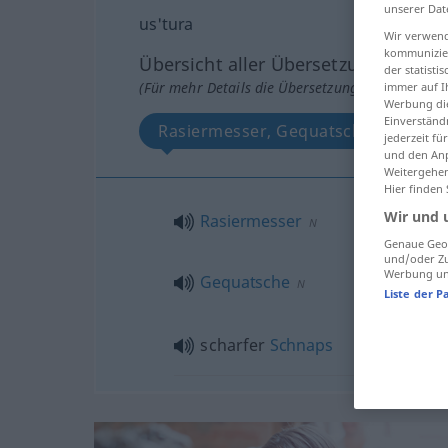
unserer Dat
us'tura
Wir verwend
kommunizier
Übersicht aller Übersetzungen
der statist
(Für mehr Details die Übersetzung anklicken/an
immer auf I
Werbung die
Einverständ
Rasiermesser, Gequatsche, scharfe
jederzeit f
und den Anp
Weitergehen
Hier finden
Wir und 
Rasiermesser
N
Genaue Geol
und/oder Zu
Werbung und
Gequatsche
N
Liste der P
scharfer
Schnaps