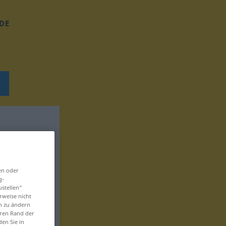
DE
en oder
g-
ustellen“
rweise nicht
en zu ändern
eren Rand der
den Sie in