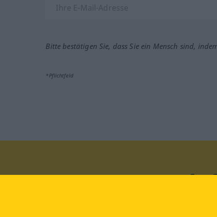
Bitte bestätigen Sie, dass Sie ein Mensch sind, inde
*Pflichtfeld
Besuchen Sie uns auf:
faceb