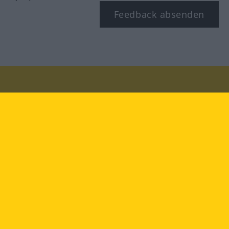
Feedback absenden
Besuchen Sie uns auf:
facebook
YouTube
Instagram
Langenscheidt
NUTZUNGSBEDINGUNGEN