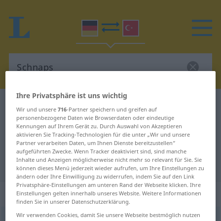
Ihre Privatsphäre ist uns wichtig
Deutsch-Türkisch Wörterbuch
Schnaps
Wir und unsere
716
-Partner speichern und greifen auf
Deutsch-Türkisch Übersetzung für
personenbezogene Daten wie Browserdaten oder eindeutige
Kennungen auf Ihrem Gerät zu. Durch Auswahl von Akzeptieren
"Schnaps"
aktivieren Sie Tracking-Technologien für die unter „Wir und unsere
Partner verarbeiten Daten, um Ihnen Dienste bereitzustellen“
aufgeführten Zwecke. Wenn Tracker deaktiviert sind, sind manche
Inhalte und Anzeigen möglicherweise nicht mehr so relevant für Sie. Sie
"Schnaps" Türkisch Übersetzung
können dieses Menü jederzeit wieder aufrufen, um Ihre Einstellungen zu
ändern oder Ihre Einwilligung zu widerrufen, indem Sie auf den Link
Privatsphäre-Einstellungen am unteren Rand der Webseite klicken. Ihre
„Schnaps“
: männlich
Einstellungen gelten innerhalb unseres Website. Weitere Informationen
finden Sie in unserer Datenschutzerklärung.
Wir verwenden Cookies, damit Sie unsere Webseite bestmöglich nutzen
Schnaps
m
<
-es
;
Schnäpse
>