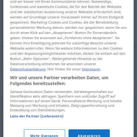
und wir besser mit Ihnen kommunizieren können. Notwendige,
funktionale und statistische Cookies, die für den Betrieb der Webseite
Übersicht aller Übersetzungen
und der statistischen Auswertung unserer Webseite erforderlich sind,
werden auf Grundlage unserer Vorauswahl immer auf Ihrem Endgerät
(Für mehr Details die Übersetzung anklicken/antippen)
gespeichert. Marketing-Cookies und Cookies, die der Bereitstellung
personalisierter Werbung dienen, werden nur gespeichert, wenn Sie uns
rakı, içki
durch einen Klick auf den „Akzeptieren“-Button Ihr Einverständnis
geben. Klicken Sie ansonsten auf „Fortfahren ohne Akzeptieren“. Sie
können Ihre Einwilligung jederzeit für zukünftige Besuche unserer
Webseite widerrufen. Wenn Sie weitere Informationen zu den Cookies
und den Anpassungsmöglichkeiten möchten, klicken Sie einfach auf den
Button „Mehr Optionen“. Weitergehende Hinweise zu der
rakı
, (sert)
içki
Schnaps
Datenverarbeitung entnehmen Sie ansonsten unserer
Datenschutzerklärung
. Hier finden Sie unser
Impressum
.
Wir und unsere Partner verarbeiten Daten, um
Folgendes bereitzustellen:
Synonyme für "Schnaps"
Genaue Geolocation-Daten verwenden. Geräteeigenschaften zur
Identifikation aktiv abfragen. Speichern von und/oder Zugriff auf
Informationen auf einem Gerät. Personalisierte Werbung und Inhalte,
Messung von Werbung und Inhalten, Zielgruppenforschung und
Spirituosen (Plural)
,
Sprit (ugs.)
,
Branntwein
,
Sterbehilfe
Entwicklung von Dienstleistungen.
(ugs., abwertend, ironisch)
Liste der Partner (Lieferanten)
© OpenThesaurus.de
Mehr Optionen
Akzeptieren