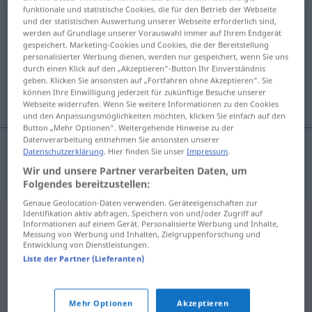
funktionale und statistische Cookies, die für den Betrieb der Webseite
Rasiermesser
n
und der statistischen Auswertung unserer Webseite erforderlich sind,
werden auf Grundlage unserer Vorauswahl immer auf Ihrem Endgerät
gespeichert. Marketing-Cookies und Cookies, die der Bereitstellung
Übersicht aller Übersetzungen
personalisierter Werbung dienen, werden nur gespeichert, wenn Sie uns
(Für mehr Details die Übersetzung anklicken/antippen)
durch einen Klick auf den „Akzeptieren“-Button Ihr Einverständnis
geben. Klicken Sie ansonsten auf „Fortfahren ohne Akzeptieren“. Sie
können Ihre Einwilligung jederzeit für zukünftige Besuche unserer
ustura
Webseite widerrufen. Wenn Sie weitere Informationen zu den Cookies
und den Anpassungsmöglichkeiten möchten, klicken Sie einfach auf den
Button „Mehr Optionen“. Weitergehende Hinweise zu der
Datenverarbeitung entnehmen Sie ansonsten unserer
Datenschutzerklärung
. Hier finden Sie unser
Impressum
.
ustura
Rasiermesser
Wir und unsere Partner verarbeiten Daten, um
Folgendes bereitzustellen:
Genaue Geolocation-Daten verwenden. Geräteeigenschaften zur
Identifikation aktiv abfragen. Speichern von und/oder Zugriff auf
Informationen auf einem Gerät. Personalisierte Werbung und Inhalte,
Messung von Werbung und Inhalten, Zielgruppenforschung und
Entwicklung von Dienstleistungen.
Liste der Partner (Lieferanten)
Mehr Optionen
Akzeptieren